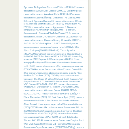
Symantec PcAnywhere Corporate Edition v12.5.0.442 скачать
бесплатно
SBMAV Disk Cleaner 2009 3.33 Build 9071 Rus
скачать бесплатно
Autodesk 3ds MAX 2010 x32 скачать
бесплатно
Крестный отец / Godfather: The Game (2006)
Killzone 2
Spyware Cease v3.7 скачать бесплатно
Облёт
МКС и обзор Земли / STS 119 - ISS FLy around Earth HD-
DVDRip скачать бесплатно
Адреналин 2: Высокое
напряжение / Crank: High Voltage (2009) TS скачать
бесплатно
4U Download YouTube Video v2.3.2 скачать
бесплатно
Xilisoft DVD to MP4 Converter v5.0.50.0424 Full
скачать бесплатно
Скачать Smarty Uninstaller 2009 Pro
2.4.0 RUS
O&O Defrag Pro 11.5.4101 Portable Русская
версия скачать бесплатно
Opera Turbo 10.0 Build 1497
Alpha
Collapse (2008/RUS/RePack)
Тарас Бульба
(2009/700Mb/DVDScr) скачать бесплатно
Resident Evil 5
KolibriOS 2.0 XP Pro Russian SP3 + SATA/RAID drivers Год
выпуска: 2008 Версия: 2.0 Платформа: x86-32bit Язык
интерфейса: Русский Описание:
Electrohouse Renovation
vol.5 (2009) скачать бесплатно
70 лучших модов и патчей
GTA IV 2009 скачать бесплатно
Nikon Camera Control Pro
2.5.0 скачать бесплатно
Добро пожаловать в рай! 2 / Into
the Blue 2: The Reef (2009) DVDRip скачать бесплатно
Sensation The Ocean Of White (Portugal 2009)
FantasyDVD
Player Platinum 9.7.2 Build 0409 Rus скачать бесплатно
VSO Convert X To DVD v3.5.3.139 скачать бесплатно
Windows XP Dark Edition V.7 Rebirth DVD Апрель 2009
скачать бесплатно
Windows Server 2008 R2 7100-0-
090421-1700 RC / Rus LP скачать бесплатно
Блейд 4 /
Blade The series (2006)
CD Pool Dance April (2009) скачать
бесплатно
Half-Life 2: The Orange Box
Medal of Honor:
Allied Assault
Я так долго ждал тебя / Une vie a t'attendre
(2004) DVDRip онлайн - online скачать бесплатно
Still Life
2 (2009/RUS/Akella/Repack) скачать бесплатно
The Best
Electro-house Music Vol.16 (2009) скачать бесплатно
Большая игра / State of Play (2009)
Arcsoft TotalMedia
Theatre 3.0.1.120 Platinum скачать бесплатно
Empire: Total
War
Club Kaos 24 (Unmixed Cdj Format) (2009) скачать
бесплатно
Случайная запись (2009/700Mb/TVRip) скачать