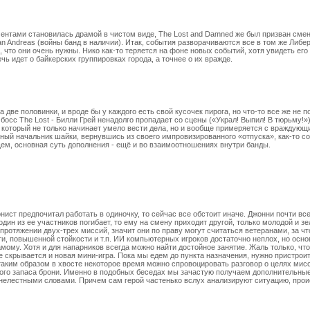
ентами становилась драмой в чистом виде, The Lost and Damned же был призван смен
an Andreas (войны банд в наличии). Итак, события разворачиваются все в том же Либе
ть, что они очень нужны. Нико как-то теряется на фоне новых событий, хотя увидеть ег
ечь идет о байкерских группировках города, а точнее о их вражде.
 две половинки, и вроде бы у каждого есть свой кусочек пирога, но что-то все же не по
босс The Lost - Билли Грей ненадолго пропадает со сцены («Украл! Выпил! В тюрьму!»)
 который не только начинает умело вести дела, но и вообще примеряется с враждующ
онный начальник шайки, вернувшись из своего импровизированного «отпуска», как-то с
м, основная суть дополнения - ещё и во взаимоотношениях внутри банды.
ист предпочитал работать в одиночку, то сейчас все обстоит иначе. Джонни почти вс
дин из ее участников погибает, то ему на смену приходит другой, только молодой и з
протяжении двух-трех миссий, значит они по праву могут считаться ветеранами, за ч
и, повышенной стойкости и т.п. ИИ компьютерных игроков достаточно неплох, но осно
мому. Хотя и для напарников всегда можно найти достойное занятие. Жаль только, что
е скрывается и новая мини-игра. Пока мы едем до пункта назначения, нужно пристроит
аким образом в хвосте некоторое время можно спровоцировать разговор о целях мисси
го запаса брони. Именно в подобных беседах мы зачастую получаем дополнительные
елестными словами. Причем сам герой частенько вслух анализируют ситуацию, прои