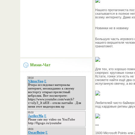
Нашего протагониста пос
скатывается в полное не
всему интернету. Даже и
Новинки не в новинку
Большую часть игрового 
нашего вершителя челове
гранатомет.
Мини-Чат
Для тех, кто хорошо помн
сюрприз: круговые гонки
Кстати, гонки эти есть н
сможете найти ещё два св
испуганную овечку, а во
Любителей чисто байкерск
под хардовые ритмы дву
***
1600 Microsoft Points ил