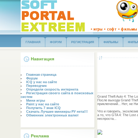
ГЛАВНАЯ
ФОРУМ
РЕГИСТРАЦИЯ
ФИЛЬМЫ
ФИЛЬ
Навигация
Главная страница
Форум
ICQ у нас на сайте
Переводчик
Определи скорость интернета
Регистрация своего сайта в поисковых
Grand Theft Auto 4: The 
систем
После выхода Grand Theft
Мини игры
приключений... Нет, не Н
Paint у нас на сайте
Получить 7 знак ICQ
Что и говорить, эксклюзи
Скачать Лучшие минииры РУ нета!!!
а то, что GTA 4: The Lo
Обменник электронных валют
неспроста...
Реклама