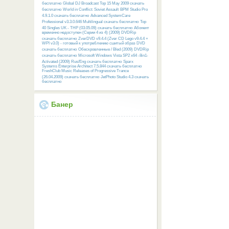
бесплатно
Global DJ Broadcast Top 15 May 2009 скачать
бесплатно
World in Conflict: Soviet Assault
BPM Studio Pro
4.9.1.0 скачать бесплатно
Advanced SystemCare
Professional v3.3.0.646 Multilingual скачать бесплатно
Top
40 Singles UK - THP (03.05.09) скачать бесплатно
Абонент
временно недоступен (Серии 4 из 4) (2009) DVDRip
скачать бесплатно
ZverDVD v9.4.4 (Zver CD Lego v9.4.4 +
WPI v3.0) - готовый к употреблению сшитый образ DVD
скачать бесплатно
Обескровленные / Bled (2009) DVDRip
скачать бесплатно
Microsoft Windows Vista SP2 x64 -8in1-
Activated (2009) Rus/Eng скачать бесплатно
Sparx
Systems Enterprise Architect 7.5.844 скачать бесплатно
FreshClub Music Releases of Progressive Trance
(26.04.2009) скачать бесплатно
JetPhoto Studio 4.3 скачать
бесплатно
Банер