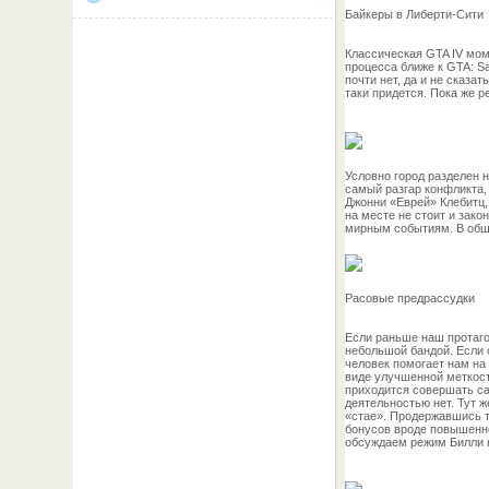
Байкеры в Либерти-Сити
Классическая GTA IV мом
процесса ближе к GTA: S
почти нет, да и не сказа
таки придется. Пока же р
Условно город разделен на
самый разгар конфликта, 
Джонни «Еврей» Клебитц,
на месте не стоит и зак
мирным событиям. В обще
Расовые предрассудки
Если раньше наш протагон
небольшой бандой. Если о
человек помогает нам на 
виде улучшенной меткост
приходится совершать са
деятельностью нет. Тут ж
«стае». Продержавшись т
бонусов вроде повышенно
обсуждаем режим Билли н