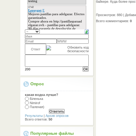
байкере. Куда более прос
Просмотров
: 880 |
Добав
Всего комментариев
:
0
200
Опрос
какая водка лучше?
Біленька
Nimirof
Паленая)
Результаты
|
Архив опросов
Всего ответов:
50
Популярные файлы