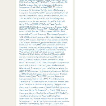
Killzone 2
Spyware Cease v3.7 скачать бесплатно
Облёт
МКС и обзор Земли / STS 119 - ISS FLy around Earth HD-
DVDRip скачать бесплатно
Адреналин 2: Высокое
напряжение / Crank: High Voltage (2009) TS скачать
бесплатно
4U Download YouTube Video v2.3.2 скачать
бесплатно
Xilisoft DVD to MP4 Converter v5.0.50.0424 Full
скачать бесплатно
Скачать Smarty Uninstaller 2009 Pro
2.4.0 RUS
O&O Defrag Pro 11.5.4101 Portable Русская
версия скачать бесплатно
Opera Turbo 10.0 Build 1497
Alpha
Collapse (2008/RUS/RePack)
Тарас Бульба
(2009/700Mb/DVDScr) скачать бесплатно
Resident Evil 5
KolibriOS 2.0 XP Pro Russian SP3 + SATA/RAID drivers Год
выпуска: 2008 Версия: 2.0 Платформа: x86-32bit Язык
интерфейса: Русский Описание:
Electrohouse Renovation
vol.5 (2009) скачать бесплатно
70 лучших модов и патчей
GTA IV 2009 скачать бесплатно
Nikon Camera Control Pro
2.5.0 скачать бесплатно
Добро пожаловать в рай! 2 / Into
the Blue 2: The Reef (2009) DVDRip скачать бесплатно
Sensation The Ocean Of White (Portugal 2009)
FantasyDVD
Player Platinum 9.7.2 Build 0409 Rus скачать бесплатно
VSO Convert X To DVD v3.5.3.139 скачать бесплатно
Windows XP Dark Edition V.7 Rebirth DVD Апрель 2009
скачать бесплатно
Windows Server 2008 R2 7100-0-
090421-1700 RC / Rus LP скачать бесплатно
Блейд 4 /
Blade The series (2006)
CD Pool Dance April (2009) скачать
бесплатно
Half-Life 2: The Orange Box
Medal of Honor:
Allied Assault
Я так долго ждал тебя / Une vie a t'attendre
(2004) DVDRip онлайн - online скачать бесплатно
Still Life
2 (2009/RUS/Akella/Repack) скачать бесплатно
The Best
Electro-house Music Vol.16 (2009) скачать бесплатно
Большая игра / State of Play (2009)
Arcsoft TotalMedia
Theatre 3.0.1.120 Platinum скачать бесплатно
Empire: Total
War
Club Kaos 24 (Unmixed Cdj Format) (2009) скачать
бесплатно
Случайная запись (2009/700Mb/TVRip) скачать
бесплатно
Global DJ Broadcast Top 15 May 2009 скачать
бесплатно
World in Conflict: Soviet Assault
BPM Studio Pro
4.9.1.0 скачать бесплатно
Advanced SystemCare
Professional v3.3.0.646 Multilingual скачать бесплатно
Top
40 Singles UK - THP (03.05.09) скачать бесплатно
Абонент
временно недоступен (Серии 4 из 4) (2009) DVDRip