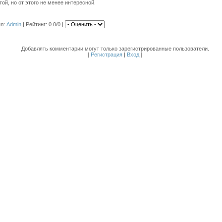
той, но от этого не менее интересной.
ил
:
Admin
|
Рейтинг
: 0.0/0 |
Добавлять комментарии могут только зарегистрированные пользователи.
[
Регистрация
|
Вход
]