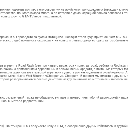
тоянно подкалывают из-за его совсем уж не арийского происхождения (отсюда и кличк
потребство: пошлого юмора много, а об истории с демонстрацией пениса сенатора Ста
з новых шоу по GTA-TV несёт пошлятиной.
времени вы проведёте за рулём мотоцикла. Поездки стали куда приятнее, чем в GTA 4
ческих судеб появилось около десятка новых игрушек, среди которых автомобильны
ит и верит в Road Rash (это про нашего редактора - прим. автора), ребята из Rocksta
 на байках с применением деревянных и алюминиевых средств, с помощью которых мо
е только в однопользовательской игре, но и существуют как отдельный онлайн-режим. А
еженьких: «Lone Wolf Biker» и «Chopper vs. Chopper». В первом мы вместе с друзьями
 втором разворачиваются боевые действия между гонщиком на мотоцикле и пилотом ве
их развлечений так же не обделили: тут вам и армрестлинг, убогий аэро-хоккей и пара
х новых металл-радиостанций.
и 20$. За эти гроши вы получаете новую GTA, с совершенно другим геймплеем и другой