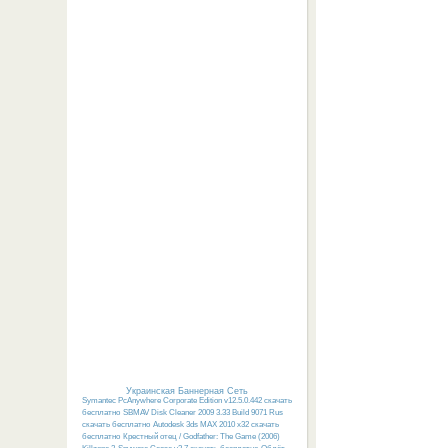
Украинская Баннерная Сеть
Symantec PcAnywhere Corporate Edition v12.5.0.442 скачать
бесплатно
SBMAV Disk Cleaner 2009 3.33 Build 9071 Rus
скачать бесплатно
Autodesk 3ds MAX 2010 x32 скачать
бесплатно
Крестный отец / Godfather: The Game (2006)