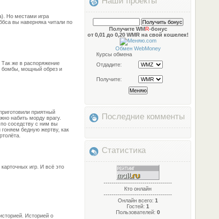
Наши проекты
а). Но местами игра
ббса вы наверняка читали по
Получите WM
R
-бонус
от 0,01 до 0,20 WMR на свой кошелек!
Обмен WebMoney
Курсы обмена
. Так же в распоряжение
Отдадите:
е бомбы, мощный обрез и
Получите:
r приготовили приятный
Последние комменты
жно набить морду врагу.
 по соседству с ним вы
 гоняем бедную жертву, как
ртолёта.
Статистика
 карточных игр. И всё это
-----------------------------------
Кто онлайн
-----------------------------------
Онлайн всего:
1
Гостей:
1
Пользователей:
0
 историей. Историей о