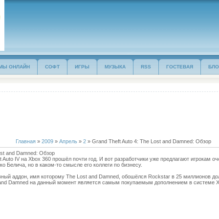
МЫ ОНЛАЙН
СОФТ
ИГРЫ
МУЗЫКА
RSS
ГОСТЕВАЯ
БЛО
Главная
»
2009
»
Апрель
»
2
» Grand Theft Auto 4: The Lost and Damned: Обзор
Lost and Damned: Обзор
 Auto IV на Xbox 360 прошёл почти год. И вот разработчики уже предлагают игрокам 
ико Белича, но в каком-то смысле его коллеги по бизнесу.
вный аддон, имя которому The Lost and Damned, обошёлся Rockstar в 25 миллионов дол
st and Damned на данный момент является самым покупаемым дополнением в системе Xb