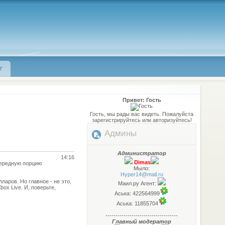
Г
Привет: Гость
Гость, мы рады вас видеть. Пожалуйста
зарегистрируйтесь или авторизуйтесь!
Админы
Администратор
14:16
Dimas
очередную порцию
Мыло:
Hyper14@mail.ru
ларов. Но главное - не это,
Маил.ру Агент:
ox Live. И, поверьте,
Аська: 422564999
Аська: 11855704
------------------------------------
Главный модератор