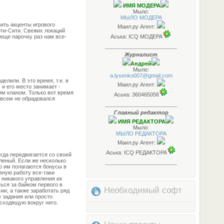
ИМЯ МОДЕРА
Мыло:
МЫЛО МОДЕРА
ить акценты игрового
Маил.ру Агент:
рти-Сити. Свежих локаций
о еще парочку раз нам все-
Аська: ICQ МОДЕРА
------------------------------------
Журналист
Андрей
Мыло:
a.lysenko007@gmail.com
делили. В это время, т.е. в
Маил.ру Агент:
 и его место занимает -
им кланом. Только вот время
Аська: 360465058
овсем не обрадовался
------------------------------------
Главный редактор
ИМЯ РЕДАКТОРА
Мыло:
МЫЛО РЕДАКТОРА
Маил.ру Агент:
Аська: ICQ РЕДАКТОРА
егда передвигается со своей
еленый. Если же несколько
------------------------------------
то им полагаются бонусы в
вную работу все-таки
 никакого управления их
ься за байком первого в
Необходимый софт
и, а также заработать ряд
 задания или просто
сходящую вокруг него.