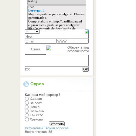
200
Опрос
Как вам мой сервер?
Харашо
Зе бест
Плохо
Не очень
Так себе
Хреново
Результаты
|
Архив опросов
Всего ответов:
55