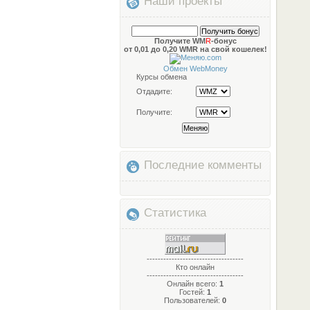
Наши проекты
Получите WM
R
-бонус
от 0,01 до 0,20 WMR на свой кошелек!
Обмен WebMoney
Курсы обмена
Отдадите:
Получите:
Последние комменты
Статистика
-----------------------------------
Кто онлайн
-----------------------------------
Онлайн всего:
1
Гостей:
1
Пользователей:
0