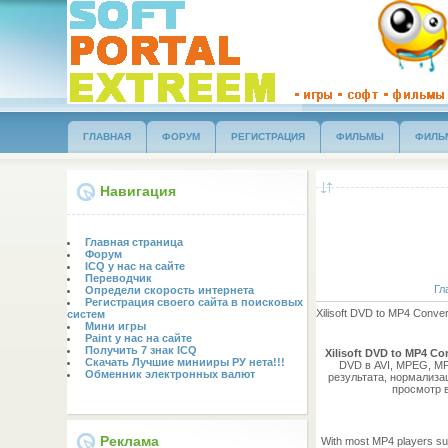
ГЛАВНАЯ
ФОРУМ
РЕГИСТРАЦИЯ
ФИЛЬМЫ
ФИЛЬ
Навигация
Главная страница
Форум
ICQ у нас на сайте
Переводчик
Гл
Определи скорость интернета
Регистрация своего сайта в поисковых
Xilisoft DVD to MP4 Conve
систем
Мини игры
Paint у нас на сайте
Получить 7 знак ICQ
Xilisoft DVD to MP4 Co
Скачать Лучшие минииры РУ нета!!!
DVD в AVI, MPEG, MP
Обменник электронных валют
результата, нормализа
просмотр в
Реклама
With most MP4 players su