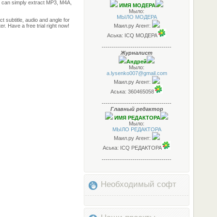
 can simply extract MP3, M4A,
ИМЯ МОДЕРА
Мыло:
МЫЛО МОДЕРА
t subtitle, audio and angle for
. Have a free trial right now!
Маил.ру Агент:
Аська: ICQ МОДЕРА
------------------------------------
Журналист
Андрей
Мыло:
a.lysenko007@gmail.com
Маил.ру Агент:
Аська: 360465058
------------------------------------
Главный редактор
ИМЯ РЕДАКТОРА
Мыло:
МЫЛО РЕДАКТОРА
Маил.ру Агент:
Аська: ICQ РЕДАКТОРА
------------------------------------
Необходимый софт