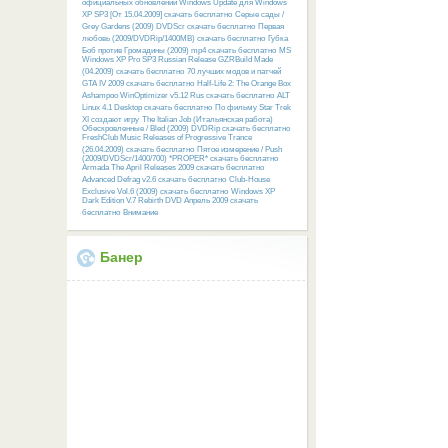
официальных обновлений Windows Update для Windows
XP SP3 [От 15.04.2009] скачать бесплатно
Серые сады /
Grey Gardens (2009) DVDScr скачать бесплатно
Первая
любовь (2009/DVDRip/1400MB) скачать бесплатно
Губка
Боб против Громадины (2009) mp4 скачать бесплатно
MS
Windows XP Pro SP3 Russian Release GZRBuild Made
(04.2009) скачать бесплатно
70 лучших модов и патчей
GTA IV 2009 скачать бесплатно
Half-Life 2: The Orange Box
Ashampoo WinOptimizer v5.12 Rus скачать бесплатно
ALT
Linux 4.1 Desktop скачать бесплатно
По фильму Star Trek
XI создают игру
The Italian Job (Итальянская работа)
Обескровленные / Bled (2009) DVDRip скачать бесплатно
FreshClub Music Releases of Progressive Trance
(26.04.2009) скачать бесплатно
Пятое измерение / Push
(2009/DVDScr/1400/700) *PROPER* скачать бесплатно
Armada The April Releases 2009 скачать бесплатно
Advanced Defrag v2.6 скачать бесплатно
Club-House
Exclusive Vol.6 (2009) скачать бесплатно
Windows XP
Dark Edition V.7 Rebirth DVD Апрель 2009 скачать
бесплатно
Внимание
Банер