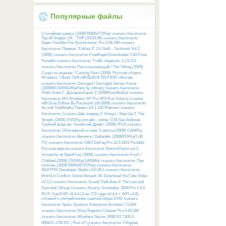
Популярные файлы
Случайная запись (2009/700Mb/TVRip) скачать бесплатно
Top 40 Singles UK - THP (03.05.09) скачать бесплатно
Super Flexible File Synchronizer Pro 4.56.199 скачать
бесплатно
Превью "Fallout 3"
DJ GeN - Tecktonik Vol.2
(2009) скачать бесплатно
FreeRapid Downloader 0.82 Final
Portable скачать бесплатно
Traffic Inspector 1.1.5.214
скачать бесплатно
Рассказывающий / The Telling (2009)
Скоро на экранах / Coming Soon (2008)
Русcкая сборка
Windows 7 Build 7106 x86 BLACK EDITION Ultimate
скачать бесплатно
Demigod / Demigod. Битвы богов
(2009/RUS/ENG/RePack by cdman) скачать бесплатно
Hotel Giant 2 : Доходный дом 2 (2008/Rus/Akella) скачать
бесплатно
MS Windows XP Pro SP3 Rus Volume License
x86 Gras Edition By Paravozik (04.2009) скачать бесплатно
Arcsoft TotalMedia Theatre 3.0.1.120 Platinum скачать
бесплатно
Скачать Шаг вперед 2: Улицы / Step Up 2: The
Streets (2008) DVDRip онлайн - online
GTA San Andreas -
Тройной форсаж: Токийский Дрифт (2006) RUS скачать
бесплатно
Обитаемый остров: Схватка (2009) CAMRip
скачать бесплатно
Викинги / Outlander (2008/HDRip/1.46
Гб) скачать бесплатно
O&O Defrag Pro 11.5.4101 Portable
Русская версия скачать бесплатно
ElectroFlame vol.3
(mixed by dj OpenFire) (2009) скачать бесплатно
Клуб /
Clubbed (2008) DVDRip(1400Mb) скачать бесплатно
Про
любовь (2009/700Mb/DVDRip) скачать бесплатно
SILKYPIX Developer Studio v3.0.28.1 скачать бесплатно
World in Conflict: Soviet Assault
4U Download YouTube Video
v2.3.2 скачать бесплатно
Grand Theft Auto 4: The Lost and
Damned: Обзор
Скачать Smarty Uninstaller 2009 Pro 2.4.0
RUS
ZverDVD v9.4.4 (Zver CD Lego v9.4.4 + WPI v3.0) -
готовый к употреблению сшитый образ DVD скачать
бесплатно
Sparx Systems Enterprise Architect 7.5.844
скачать бесплатно
Wise Registry Cleaner Pro 4.24.184
скачать бесплатно
Windows Server 2008 R2 7100-0-
090421-1700 RC / Rus LP скачать бесплатно
Сборник