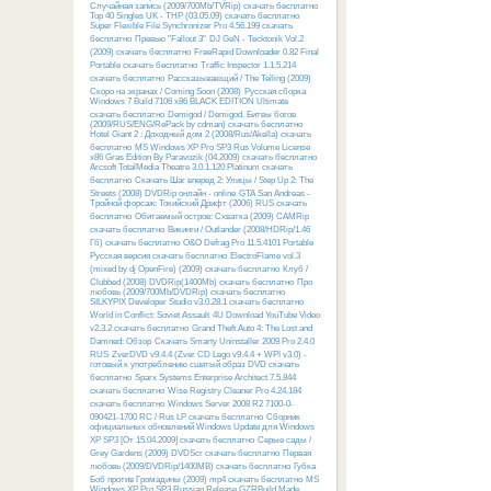
Случайная запись (2009/700Mb/TVRip) скачать бесплатно
Top 40 Singles UK - THP (03.05.09) скачать бесплатно
Super Flexible File Synchronizer Pro 4.56.199 скачать
бесплатно
Превью "Fallout 3"
DJ GeN - Tecktonik Vol.2
(2009) скачать бесплатно
FreeRapid Downloader 0.82 Final
Portable скачать бесплатно
Traffic Inspector 1.1.5.214
скачать бесплатно
Рассказывающий / The Telling (2009)
Скоро на экранах / Coming Soon (2008)
Русcкая сборка
Windows 7 Build 7106 x86 BLACK EDITION Ultimate
скачать бесплатно
Demigod / Demigod. Битвы богов
(2009/RUS/ENG/RePack by cdman) скачать бесплатно
Hotel Giant 2 : Доходный дом 2 (2008/Rus/Akella) скачать
бесплатно
MS Windows XP Pro SP3 Rus Volume License
x86 Gras Edition By Paravozik (04.2009) скачать бесплатно
Arcsoft TotalMedia Theatre 3.0.1.120 Platinum скачать
бесплатно
Скачать Шаг вперед 2: Улицы / Step Up 2: The
Streets (2008) DVDRip онлайн - online
GTA San Andreas -
Тройной форсаж: Токийский Дрифт (2006) RUS скачать
бесплатно
Обитаемый остров: Схватка (2009) CAMRip
скачать бесплатно
Викинги / Outlander (2008/HDRip/1.46
Гб) скачать бесплатно
O&O Defrag Pro 11.5.4101 Portable
Русская версия скачать бесплатно
ElectroFlame vol.3
(mixed by dj OpenFire) (2009) скачать бесплатно
Клуб /
Clubbed (2008) DVDRip(1400Mb) скачать бесплатно
Про
любовь (2009/700Mb/DVDRip) скачать бесплатно
SILKYPIX Developer Studio v3.0.28.1 скачать бесплатно
World in Conflict: Soviet Assault
4U Download YouTube Video
v2.3.2 скачать бесплатно
Grand Theft Auto 4: The Lost and
Damned: Обзор
Скачать Smarty Uninstaller 2009 Pro 2.4.0
RUS
ZverDVD v9.4.4 (Zver CD Lego v9.4.4 + WPI v3.0) -
готовый к употреблению сшитый образ DVD скачать
бесплатно
Sparx Systems Enterprise Architect 7.5.844
скачать бесплатно
Wise Registry Cleaner Pro 4.24.184
скачать бесплатно
Windows Server 2008 R2 7100-0-
090421-1700 RC / Rus LP скачать бесплатно
Сборник
официальных обновлений Windows Update для Windows
XP SP3 [От 15.04.2009] скачать бесплатно
Серые сады /
Grey Gardens (2009) DVDScr скачать бесплатно
Первая
любовь (2009/DVDRip/1400MB) скачать бесплатно
Губка
Боб против Громадины (2009) mp4 скачать бесплатно
MS
Windows XP Pro SP3 Russian Release GZRBuild Made