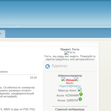
Г
Привет: Гость
Гость, мы рады вас видеть. Пожалуйста
зарегистрируйтесь или авторизуйтесь!
Админы
платно
Администратор
23:18
Dimas
Мыло:
Hyper14@mail.ru
ы. Особенности: конвертер
ужного размера готового
Маил.ру Агент:
-дорожек, предварительный
Аська: 422564999
ный интерфейс.
Аська: 11855704
------------------------------------
ivX, WMV to play on PSP, PS3,
Главный модератор