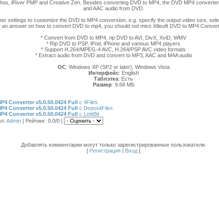
rchos, iRiver PMP and Creative Zen. Besides converting DVD to MP4, the DVD MP4 converter
and AAC audio from DVD.
er settings to customize the DVD to MP4 conversion, e.g. specify the output video size, selec
for an answer on how to convert DVD to mp4, you should not miss Xilisoft DVD to MP4 Converter
* Convert from DVD to MP4, rip DVD to AVI, DivX, XviD, WMV
* Rip DVD to PSP, iPod, iPhone and various MP4 players
* Support H.264/MPEG-4 AVC, H.264/PSP AVC video formats
* Extract audio from DVD and convert to MP3, AAC and M4A audio
ОС
: Windows XP (SP2 or later), Windows Vista
Интерфейс
: English
Таблэтка
: Есть
Размер
: 9.68 МБ
MP4 Converter v5.0.50.0424 Full
с 4Files
MP4 Converter v5.0.50.0424 Full
с DepositFiles
MP4 Converter v5.0.50.0424 Full
с LetitBit
ил
:
Admin
|
Рейтинг
: 0.0/0 |
Добавлять комментарии могут только зарегистрированные пользователи.
[
Регистрация
|
Вход
]