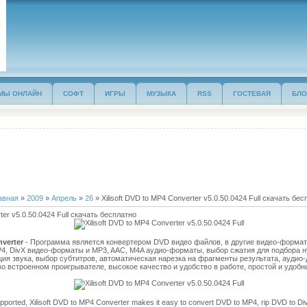
МЫ ОНЛАЙН
СОФТ
ИГРЫ
МУЗЫКА
RSS
ГОСТЕВАЯ
БЛО
авная
»
2009
»
Апрель
»
26
» Xilisoft DVD to MP4 Converter v5.0.50.0424 Full скачать бес
rter v5.0.50.0424 Full скачать бесплатно
nverter
- Программа является конвертером DVD видео файлов, в другие видео-формат
4, DivX видео-форматы и MP3, AAC, M4A аудио-форматы, выбор сжатия для подбора н
ция звука, выбор субтитров, автоматическая нарезка на фрагменты результата, аудио
о встроенном проигрывателе, высокое качество и удобство в работе, простой и удоб
pported, Xilisoft DVD to MP4 Converter makes it easy to convert DVD to MP4, rip DVD to D