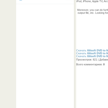
iPod, iPhone, Apple TV, A
Moreover, you can do furth
output file, etc. Looking 
Скачать
Xilisoft DVD to 
Скачать
Xilisoft DVD to 
Скачать
Xilisoft DVD to 
Просмотров
: 821 |
Добав
Всего комментариев
:
0