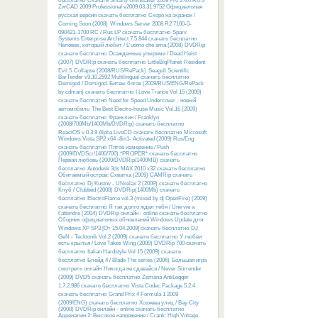
бесплатно
Скачать Smarty Uninstaller 2009 Pro 2.4.0 RUS
ZwCAD 2009 Professional v2009.03.31.9752 Официальная
русская версия скачать бесплатно
Скоро на экранах /
Coming Soon (2008)
Windows Server 2008 R2 7100-0-
090421-1700 RC / Rus LP скачать бесплатно
Sparx
Systems Enterprise Architect 7.5.844 скачать бесплатно
Человек, который любит / L'uomo che ama (2008) DVDRip
скачать бесплатно
Осажденные упырями / Dead Heist
(2007) DVDRip скачать бесплатно
LittleBigPlanet
Resident
Evil 5
Collapse (2008/RUS/RePack)
Seagull Scientific
BarTender v9.10.2592 Multilingual скачать бесплатно
Demigod / Demigod. Битвы богов (2009/RUS/ENG/RePack
by cdman) скачать бесплатно
I Love Trance Vol 15 (2009)
скачать бесплатно
Need for Speed Undercover - новый
автомобиль
The Best Electro-house Music Vol.16 (2009)
скачать бесплатно
Франклин / Franklyn
(2008/700Mb/1400Mb/DVDRip) скачать бесплатно
ReactOS v 0.3.9 Alpha LiveCD скачать бесплатно
Microsoft
Windows Vista SP2 x64 -8in1- Activated (2009) Rus/Eng
скачать бесплатно
Пятое измерение / Push
(2009/DVDScr/1400/700) *PROPER* скачать бесплатно
Первая любовь (2009/DVDRip/1400MB) скачать
бесплатно
Autodesk 3ds MAX 2010 x32 скачать бесплатно
Обитаемый остров: Схватка (2009) CAMRip скачать
бесплатно
Dj Kustov - UNrelax 2 (2009) скачать бесплатно
Клуб / Clubbed (2008) DVDRip(1400Mb) скачать
бесплатно
ElectroFlame vol.3 (mixed by dj OpenFire) (2009)
скачать бесплатно
Я так долго ждал тебя / Une vie a
t'attendre (2004) DVDRip онлайн - online скачать бесплатно
Сборник официальных обновлений Windows Update для
Windows XP SP3 [От 15.04.2009] скачать бесплатно
DJ
GeN - Tecktonik Vol.2 (2009) скачать бесплатно
У любви
есть крылья / Love Takes Wing (2009) DVDRip 700 скачать
бесплатно
Italian Hardstyle Vol 15 (2009) скачать
бесплатно
Блейд 4 / Blade The series (2006)
Большая игра
смотреть онлайн
Никогда не сдавайся / Never Surrender
(2009) DVD5 скачать бесплатно
Zemana AntiLogger
1.7.2.986 скачать бесплатно
Vista Codec Package 5.2.4
скачать бесплатно
Grand Prix 4 Formula 1 2009
(2009/ENG) скачать бесплатно
Хозяева улиц / Bay City
(2008) DVDRip онлайн - online скачать бесплатно
Адреналин 2: Высокое напряжение / Crank: High Voltage