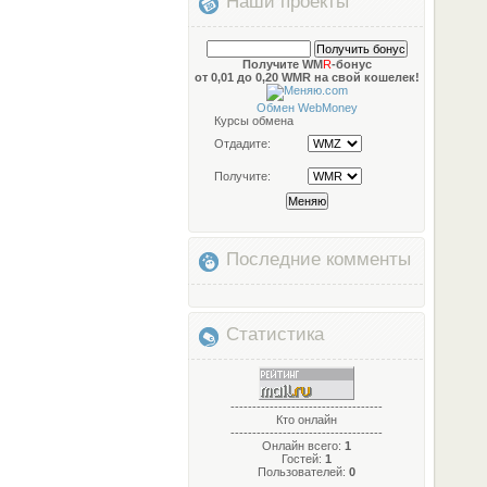
Наши проекты
Получите WM
R
-бонус
от 0,01 до 0,20 WMR на свой кошелек!
Обмен WebMoney
Курсы обмена
Отдадите:
Получите:
Последние комменты
Статистика
-----------------------------------
Кто онлайн
-----------------------------------
Онлайн всего:
1
Гостей:
1
Пользователей:
0