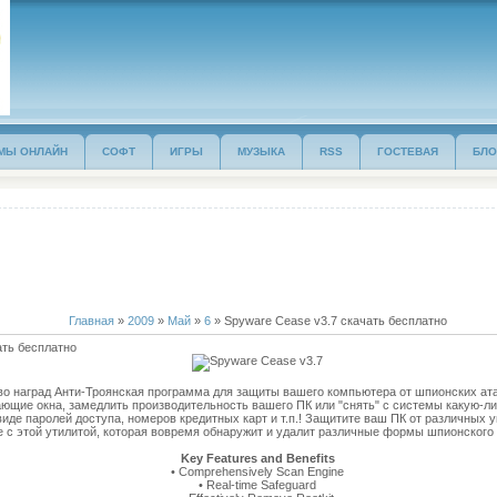
МЫ ОНЛАЙН
СОФТ
ИГРЫ
МУЗЫКА
RSS
ГОСТЕВАЯ
БЛО
Главная
»
2009
»
Май
»
6
» Spyware Cease v3.7 скачать бесплатно
ать бесплатно
 наград Анти-Троянская программа для защиты вашего компьютера от шпионских ата
ющие окна, замедлить производительность вашего ПК или "снять" с системы какую-л
виде паролей доступа, номеров кредитных карт и т.п.! Защитите ваш ПК от различных
 с этой утилитой, которая вовремя обнаружит и удалит различные формы шпионского 
Key Features and Benefits
• Comprehensively Scan Engine
• Real-time Safeguard