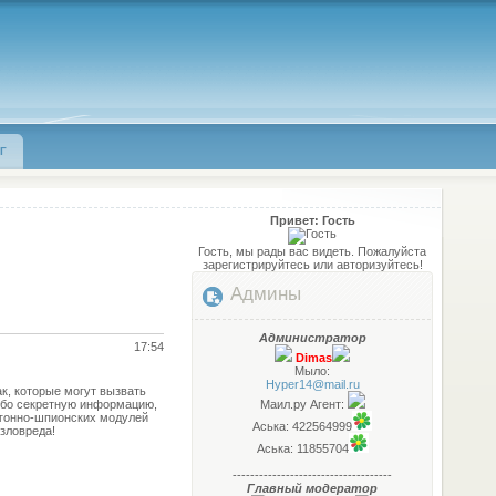
Г
Привет: Гость
Гость, мы рады вас видеть. Пожалуйста
зарегистрируйтесь или авторизуйтесь!
Админы
Администратор
17:54
Dimas
Мыло:
Hyper14@mail.ru
к, которые могут вызвать
ибо секретную информацию,
Маил.ру Агент:
 угонно-шпионских модулей
Аська: 422564999
зловреда!
Аська: 11855704
------------------------------------
Главный модератор