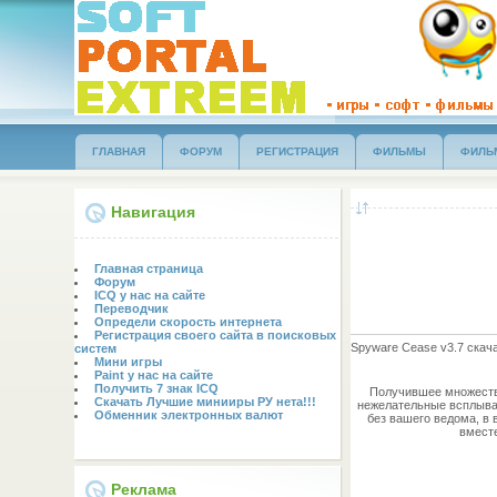
ГЛАВНАЯ
ФОРУМ
РЕГИСТРАЦИЯ
ФИЛЬМЫ
ФИЛЬ
Навигация
Главная страница
Форум
ICQ у нас на сайте
Переводчик
Определи скорость интернета
Регистрация своего сайта в поисковых
Spyware Cease v3.7 скач
систем
Мини игры
Paint у нас на сайте
Получить 7 знак ICQ
Получившее множество
Скачать Лучшие минииры РУ нета!!!
нежелательные всплыва
Обменник электронных валют
без вашего ведома, в 
вместе
Реклама