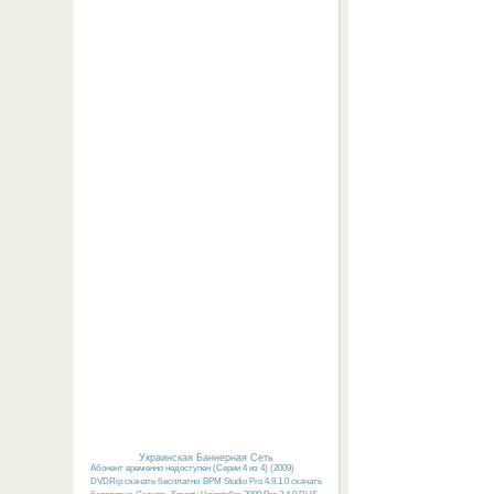
Украинская Баннерная Сеть
Абонент временно недоступен (Серии 4 из 4) (2009)
DVDRip скачать бесплатно
BPM Studio Pro 4.9.1.0 скачать