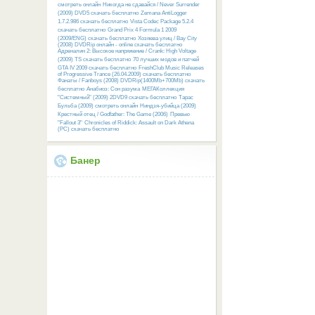
смотреть онлайн
Никогда не сдавайся / Never Surrender
(2009) DVD5 скачать бесплатно
Zemana AntiLogger
1.7.2.986 скачать бесплатно
Vista Codec Package 5.2.4
скачать бесплатно
Grand Prix 4 Formula 1 2009
(2009/ENG) скачать бесплатно
Хозяева улиц / Bay City
(2008) DVDRip онлайн - online скачать бесплатно
Адреналин 2: Высокое напряжение / Crank: High Voltage
(2009) TS скачать бесплатно
70 лучших модов и патчей
GTA IV 2009 скачать бесплатно
FreshClub Music Releases
of Progressive Trance (26.04.2009) скачать бесплатно
Фанаты / Fanboys (2008) DVDRip(1400Mb+700Mb) скачать
бесплатно
Анабиоз: Сон разума
МЕГАКоллекция
"Системный" (2009) 2DVD9 скачать бесплатно
Тарас
Бульба (2009) смотреть онлайн
Ниндзя-убийца (2009)
Крестный отец / Godfather: The Game (2006)
Превью
"Fallout 3"
Chronicles of Riddick: Assault on Dark Athena
(PC) скачать бесплатно
Банер