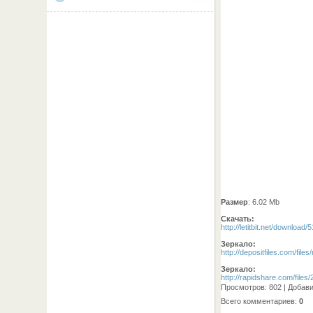
Размер
: 6.02 Mb
Скачать:
http://letitbit.net/download/
Зеркало:
http://depositfiles.com/fil
Зеркало:
http://rapidshare.com/file
Просмотров
: 802 |
Добав
Всего комментариев
:
0