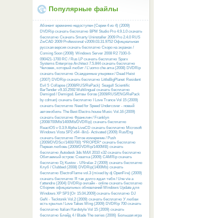
Популярные файлы
Абонент временно недоступен (Серии 4 из 4) (2009)
DVDRip скачать бесплатно
BPM Studio Pro 4.9.1.0 скачать
бесплатно
Скачать Smarty Uninstaller 2009 Pro 2.4.0 RUS
ZwCAD 2009 Professional v2009.03.31.9752 Официальная
русская версия скачать бесплатно
Скоро на экранах /
Coming Soon (2008)
Windows Server 2008 R2 7100-0-
090421-1700 RC / Rus LP скачать бесплатно
Sparx
Systems Enterprise Architect 7.5.844 скачать бесплатно
Человек, который любит / L'uomo che ama (2008) DVDRip
скачать бесплатно
Осажденные упырями / Dead Heist
(2007) DVDRip скачать бесплатно
LittleBigPlanet
Resident
Evil 5
Collapse (2008/RUS/RePack)
Seagull Scientific
BarTender v9.10.2592 Multilingual скачать бесплатно
Demigod / Demigod. Битвы богов (2009/RUS/ENG/RePack
by cdman) скачать бесплатно
I Love Trance Vol 15 (2009)
скачать бесплатно
Need for Speed Undercover - новый
автомобиль
The Best Electro-house Music Vol.16 (2009)
скачать бесплатно
Франклин / Franklyn
(2008/700Mb/1400Mb/DVDRip) скачать бесплатно
ReactOS v 0.3.9 Alpha LiveCD скачать бесплатно
Microsoft
Windows Vista SP2 x64 -8in1- Activated (2009) Rus/Eng
скачать бесплатно
Пятое измерение / Push
(2009/DVDScr/1400/700) *PROPER* скачать бесплатно
Первая любовь (2009/DVDRip/1400MB) скачать
бесплатно
Autodesk 3ds MAX 2010 x32 скачать бесплатно
Обитаемый остров: Схватка (2009) CAMRip скачать
бесплатно
Dj Kustov - UNrelax 2 (2009) скачать бесплатно
Клуб / Clubbed (2008) DVDRip(1400Mb) скачать
бесплатно
ElectroFlame vol.3 (mixed by dj OpenFire) (2009)
скачать бесплатно
Я так долго ждал тебя / Une vie a
t'attendre (2004) DVDRip онлайн - online скачать бесплатно
Сборник официальных обновлений Windows Update для
Windows XP SP3 [От 15.04.2009] скачать бесплатно
DJ
GeN - Tecktonik Vol.2 (2009) скачать бесплатно
У любви
есть крылья / Love Takes Wing (2009) DVDRip 700 скачать
бесплатно
Italian Hardstyle Vol 15 (2009) скачать
бесплатно
Блейд 4 / Blade The series (2006)
Большая игра