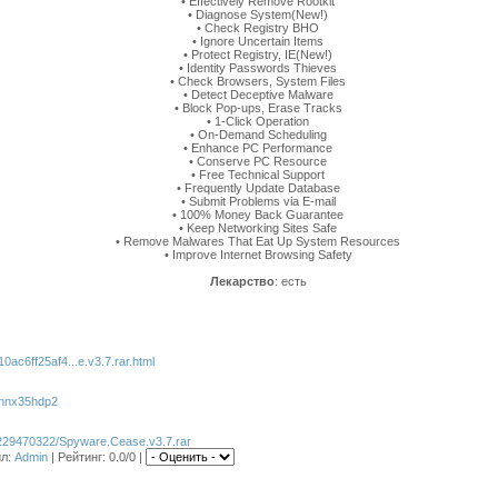
• Effectively Remove Rootkit
• Diagnose System(New!)
• Check Registry BHO
• Ignore Uncertain Items
• Protect Registry, IE(New!)
• Identity Passwords Thieves
• Check Browsers, System Files
• Detect Deceptive Malware
• Block Pop-ups, Erase Tracks
• 1-Click Operation
• On-Demand Scheduling
• Enhance PC Performance
• Conserve PC Resource
• Free Technical Support
• Frequently Update Database
• Submit Problems via E-mail
• 100% Money Back Guarantee
• Keep Networking Sites Safe
• Remove Malwares That Eat Up System Resources
• Improve Internet Browsing Safety
Лекарство
: есть
510ac6ff25af4...e.v3.7.rar.html
es/nnx35hdp2
s/229470322/Spyware.Cease.v3.7.rar
ил
:
Admin
|
Рейтинг
: 0.0/0 |