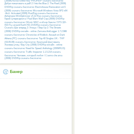
(2009/DVDScr/1400/700) *PROPER* скачать бесплатно
Добро пожаловать в рай! 2 / Into the Blue 2: The Reef (2009)
DVDRip скачать бесплатно
Electrohouse Renovation vol.5
(2009) скачать бесплатно
Microsoft Windows Vista SP2 x64
-8in1- Activated (2009) Rus/Eng скачать бесплатно
Ashampoo WinOptimizer v5.12 Rus скачать бесплатно
Герой супермаркета / Paul Blart: Mall Cop (2009) DVDRip
скачать бесплатно
Облёт МКС и обзор Земли / STS 119 -
ISS FLy around Earth HD-DVDRip скачать бесплатно
Скачать Шаг вперед 2: Улицы / Step Up 2: The Streets
(2008) DVDRip онлайн - online
Zemana AntiLogger 1.7.2.986
скачать бесплатно
Chronicles of Riddick: Assault on Dark
Athena (PC) скачать бесплатно
Top 40 Singles UK - THP
(03.05.09) скачать бесплатно
Хмельной фестиваль
Хозяева улиц / Bay City (2008) DVDRip онлайн - online
скачать бесплатно
Need for Speed: Anthology (2009/RUS)
скачать бесплатно
Traffic Inspector 1.1.5.214 скачать
бесплатно
Человек, который любит / L'uomo che ama
(2008) DVDRip скачать бесплатно
Банер