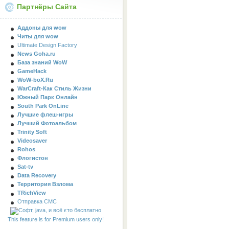
Партнёры Сайта
Аддоны для wow
Читы для wow
Ultimate Design Factory
News Goha.ru
База знаний WoW
GameHack
WoW-boX.Ru
WarCraft-Как Стиль Жизни
Южный Парк Онлайн
South Park OnLine
Лучшие флеш-игры
Лучший Фотоальбом
Trinity Soft
Videosaver
Rohos
Флогистон
Sat-tv
Data Recovery
Территория Взлома
TRichView
Отправка СМС
This feature is for Premium users only!