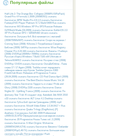
Популярные файлы
Half-Life 2: The Orange Box
Collapse (2008/RUS/RePack)
Grand Prix 4 Formula 1 2009 (2009/ENG) скачать
бесплатно
BPM Studio Pro 4.9.1.0 скачать бесплатно
FantasyDVD Player Platinum 9.7.2 Build 0409 Rus скачать
бесплатно
MS Windows XP Pro SP3 Russian Release
GZRBuild Made (04.2009) скачать бесплатно
KolibriOS 2.0
XP Pro Russian SP3 + SATA/RAID drivers скачать
бесплатно
Золушка 4х4. Всё начинается с желаний
(2008/700Mb/WP) скачать бесплатно
Скоро на экранах /
Coming Soon (2008)
Killzone 2
Погребенные Секреты
Библии (2009) SATRip скачать бесплатно
Wise Registry
Cleaner Pro 4.24.184 скачать бесплатно
Фанаты / Fanboys
(2008) DVDRip(1400Mb+700Mb) скачать бесплатно
Русcкая сборка Windows 7 Build 7100 x64 Ultimate от
TelovozWAREZ скачать бесплатно
На краю стою (2008)
DVDRip / DVD9 скачать бесплатно
Онлайн/Online - Папе
снова 17 / 17 Again (2009)
Toshiba хочет порадовать
геймеров новым ноутбуком Toshiba Qosmio X300
FreshClub Music Releases of Progressive Trance
(26.04.2009) скачать бесплатно
CD Pool Dance April (2009)
скачать бесплатно
The Best Electro-house Music Vol.16
(2009) скачать бесплатно
Гордость и слава / Pride and
Glory (2008) DVDRip 2100 скачать бесплатно
Dance
Nights 02 - Uplifting Trance (2009) скачать бесплатно
По
фильму Star Trek XI создают игру
Autodesk 3ds MAX 2010
x32 скачать бесплатно
ALT Linux 4.1 Desktop скачать
бесплатно
Губка Боб против Громадины (2009) mp4
скачать бесплатно
Xilisoft Video Editor 1.0.34.0417 + Rus
скачать бесплатно
Quake Trilogy (Eng/Action) {P}
Анабиоз: Сон разума
ZwCAD 2009 Professional
v2009.03.31.9752 Официальная русская версия скачать
бесплатно
20 Progressive House Tunes vol. 2 (2009)
скачать бесплатно
X-Men Origins: Wolverine
(2009/ENG/MULTI4) скачать бесплатно
Викинги / Outlander
(2008/HDRip/1.46 Гб) скачать бесплатно
Большая игра
смотреть онлайн
Пятое измерение / Push