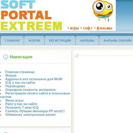
ГЛАВНАЯ
ФОРУМ
РЕГИСТРАЦИЯ
ФИЛЬМЫ
ФИЛЬМЫ ОНЛАЙН
Навигация
ГОСТЕВАЯ
БЛОГ
Главная страница
Форум
Аддоны и все остальное для WoW
ICQ у нас на сайте
Переводчик
Определи скорость интернета
Регистрация своего сайта в поисковых
систем
Мини игры
Paint у нас на сайте
Получить 7 знак ICQ
Скачать Лучшие минииры РУ нета!!!
Обменник электронных валют