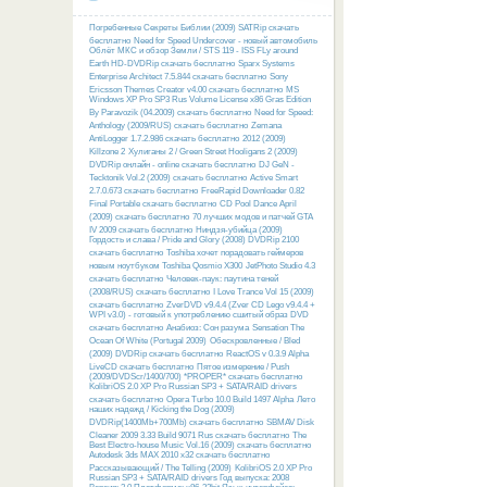
Погребенные Секреты Библии (2009) SATRip скачать
бесплатно
Need for Speed Undercover - новый автомобиль
Облёт МКС и обзор Земли / STS 119 - ISS FLy around
Earth HD-DVDRip скачать бесплатно
Sparx Systems
Enterprise Architect 7.5.844 скачать бесплатно
Sony
Ericsson Themes Creator v4.00 скачать бесплатно
MS
Windows XP Pro SP3 Rus Volume License x86 Gras Edition
By Paravozik (04.2009) скачать бесплатно
Need for Speed:
Anthology (2009/RUS) скачать бесплатно
Zemana
AntiLogger 1.7.2.986 скачать бесплатно
2012 (2009)
Killzone 2
Хулиганы 2 / Green Street Hooligans 2 (2009)
DVDRip онлайн - online скачать бесплатно
DJ GeN -
Tecktonik Vol.2 (2009) скачать бесплатно
Active Smart
2.7.0.673 скачать бесплатно
FreeRapid Downloader 0.82
Final Portable скачать бесплатно
CD Pool Dance April
(2009) скачать бесплатно
70 лучших модов и патчей GTA
IV 2009 скачать бесплатно
Ниндзя-убийца (2009)
Гордость и слава / Pride and Glory (2008) DVDRip 2100
скачать бесплатно
Toshiba хочет порадовать геймеров
новым ноутбуком Toshiba Qosmio X300
JetPhoto Studio 4.3
скачать бесплатно
Человек-паук: паутина теней
(2008/RUS) скачать бесплатно
I Love Trance Vol 15 (2009)
скачать бесплатно
ZverDVD v9.4.4 (Zver CD Lego v9.4.4 +
WPI v3.0) - готовый к употреблению сшитый образ DVD
скачать бесплатно
Анабиоз: Сон разума
Sensation The
Ocean Of White (Portugal 2009)
Обескровленные / Bled
(2009) DVDRip скачать бесплатно
ReactOS v 0.3.9 Alpha
LiveCD скачать бесплатно
Пятое измерение / Push
(2009/DVDScr/1400/700) *PROPER* скачать бесплатно
KolibriOS 2.0 XP Pro Russian SP3 + SATA/RAID drivers
скачать бесплатно
Opera Turbo 10.0 Build 1497 Alpha
Лето
наших надежд / Kicking the Dog (2009)
DVDRip(1400Mb+700Mb) скачать бесплатно
SBMAV Disk
Cleaner 2009 3.33 Build 9071 Rus скачать бесплатно
The
Best Electro-house Music Vol.16 (2009) скачать бесплатно
Autodesk 3ds MAX 2010 x32 скачать бесплатно
Рассказывающий / The Telling (2009)
KolibriOS 2.0 XP Pro
Russian SP3 + SATA/RAID drivers Год выпуска: 2008