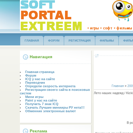
ГЛАВНАЯ
ФОРУМ
РЕГИСТРАЦИЯ
ФИЛЬМЫ
ФИЛЬ
Навигация
Главная страница
Форум
ICQ у нас на сайте
Переводчик
Главная
»
200
Определи скорость интернета
Регистрация своего сайта в поисковых
Лето наших надежд / Kic
систем
Мини игры
Paint у нас на сайте
Получить 7 знак ICQ
Скачать Лучшие минииры РУ нета!!!
Обменник электронных валют
В р
Реклама