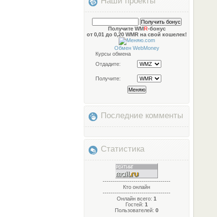
Наши проекты
Получите WM
R
-бонус
от 0,01 до 0,20 WMR на свой кошелек!
Обмен WebMoney
Курсы обмена
Отдадите:
Получите:
Последние комменты
Статистика
-----------------------------------
Кто онлайн
-----------------------------------
Онлайн всего:
1
Гостей:
1
Пользователей:
0