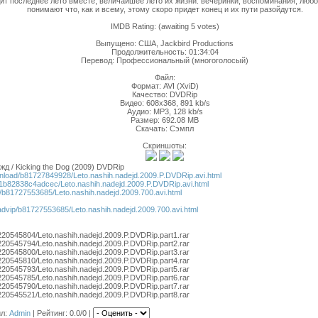
т последнее лето вместе, величайшее лето их жизни: вечеринки, воспоминания, любов
понимают что, как и всему, этому скоро придет конец и их пути разойдутся.
IMDB Rating: (awaiting 5 votes)
Выпущено: США, Jackbird Productions
Продолжительность: 01:34:04
Перевод: Профессиональный (многоголосый)
Файл:
Формат: AVI (XviD)
Качество: DVDRip
Видео: 608x368, 891 kb/s
Аудио: MP3, 128 kb/s
Размер: 692.08 MB
Скачать: Сэмпл
Скриншоты:
д / Kicking the Dog (2009) DVDRip
ownload/b81727849928/Leto.nashih.nadejd.2009.P.DVDRip.avi.html
ad/01b82838c4adcec/Leto.nashih.nadejd.2009.P.DVDRip.avi.html
ad/b81727553685/Leto.nashih.nadejd.2009.700.avi.html
oadvip/b81727553685/Leto.nashih.nadejd.2009.700.avi.html
s/220545804/Leto.nashih.nadejd.2009.P.DVDRip.part1.rar
s/220545794/Leto.nashih.nadejd.2009.P.DVDRip.part2.rar
s/220545800/Leto.nashih.nadejd.2009.P.DVDRip.part3.rar
s/220545810/Leto.nashih.nadejd.2009.P.DVDRip.part4.rar
s/220545793/Leto.nashih.nadejd.2009.P.DVDRip.part5.rar
s/220545785/Leto.nashih.nadejd.2009.P.DVDRip.part6.rar
s/220545790/Leto.nashih.nadejd.2009.P.DVDRip.part7.rar
s/220545521/Leto.nashih.nadejd.2009.P.DVDRip.part8.rar
ил
:
Admin
|
Рейтинг
: 0.0/0 |