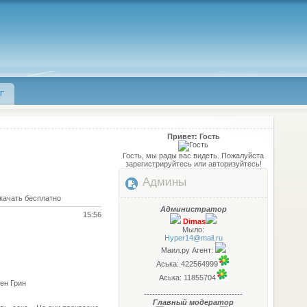
Г
Привет: Гость
Гость, мы рады вас видеть. Пожалуйста
зарегистрируйтесь или авторизуйтесь!
Админы
скачать бесплатно
Администратор
15:56
Dimas
Мыло:
Hyper14@mail.ru
Маил.ру Агент:
Аська: 422564999
Аська: 11855704
ен Грин
------------------------------------
Главный модератор