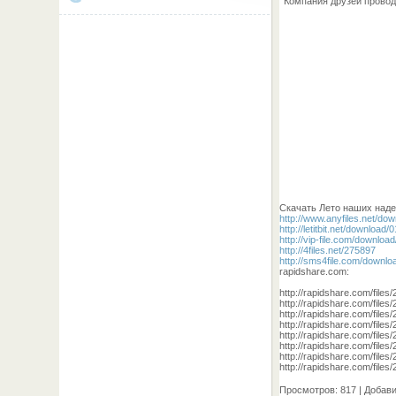
Компания друзей проводи
Скачать Лето наших надеж
http://www.anyfiles.net/d
http://letitbit.net/downlo
http://vip-file.com/downlo
http://4files.net/275897
http://sms4file.com/downl
rapidshare.com:
http://rapidshare.com/file
http://rapidshare.com/file
http://rapidshare.com/file
http://rapidshare.com/file
http://rapidshare.com/file
http://rapidshare.com/file
http://rapidshare.com/file
http://rapidshare.com/file
Просмотров
: 817 |
Добав