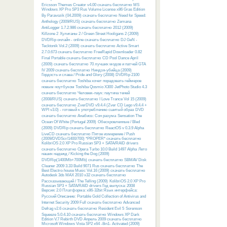
Ericsson Themes Creator v4.00 скачать бесплатно
MS
Windows XP Pro SP3 Rus Volume License x86 Gras Edition
By Paravozik (04.2009) скачать бесплатно
Need for Speed:
Anthology (2009/RUS) скачать бесплатно
Zemana
AntiLogger 1.7.2.986 скачать бесплатно
2012 (2009)
Killzone 2
Хулиганы 2 / Green Street Hooligans 2 (2009)
DVDRip онлайн - online скачать бесплатно
DJ GeN -
Tecktonik Vol.2 (2009) скачать бесплатно
Active Smart
2.7.0.673 скачать бесплатно
FreeRapid Downloader 0.82
Final Portable скачать бесплатно
CD Pool Dance April
(2009) скачать бесплатно
70 лучших модов и патчей GTA
IV 2009 скачать бесплатно
Ниндзя-убийца (2009)
Гордость и слава / Pride and Glory (2008) DVDRip 2100
скачать бесплатно
Toshiba хочет порадовать геймеров
новым ноутбуком Toshiba Qosmio X300
JetPhoto Studio 4.3
скачать бесплатно
Человек-паук: паутина теней
(2008/RUS) скачать бесплатно
I Love Trance Vol 15 (2009)
скачать бесплатно
ZverDVD v9.4.4 (Zver CD Lego v9.4.4 +
WPI v3.0) - готовый к употреблению сшитый образ DVD
скачать бесплатно
Анабиоз: Сон разума
Sensation The
Ocean Of White (Portugal 2009)
Обескровленные / Bled
(2009) DVDRip скачать бесплатно
ReactOS v 0.3.9 Alpha
LiveCD скачать бесплатно
Пятое измерение / Push
(2009/DVDScr/1400/700) *PROPER* скачать бесплатно
KolibriOS 2.0 XP Pro Russian SP3 + SATA/RAID drivers
скачать бесплатно
Opera Turbo 10.0 Build 1497 Alpha
Лето
наших надежд / Kicking the Dog (2009)
DVDRip(1400Mb+700Mb) скачать бесплатно
SBMAV Disk
Cleaner 2009 3.33 Build 9071 Rus скачать бесплатно
The
Best Electro-house Music Vol.16 (2009) скачать бесплатно
Autodesk 3ds MAX 2010 x32 скачать бесплатно
Рассказывающий / The Telling (2009)
KolibriOS 2.0 XP Pro
Russian SP3 + SATA/RAID drivers Год выпуска: 2008
Версия: 2.0 Платформа: x86-32bit Язык интерфейса:
Русский Описание:
Portable Gold Collection of Antivirus and
Internet Security 2009 Full скачать бесплатно
Advanced
Defrag v2.6 скачать бесплатно
Resident Evil 5
Sorenson
Squeeze 5.0.4.10 скачать бесплатно
Windows XP Dark
Edition V.7 Rebirth DVD Апрель 2009 скачать бесплатно
Microsoft Windows Vista SP2 x64 -8in1- Activated (2009)