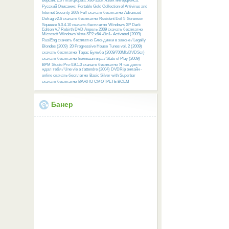
Версия: 2.0 Платформа: x86-32bit Язык интерфейса:
Русский Описание:
Portable Gold Collection of Antivirus and
Internet Security 2009 Full скачать бесплатно
Advanced
Defrag v2.6 скачать бесплатно
Resident Evil 5
Sorenson
Squeeze 5.0.4.10 скачать бесплатно
Windows XP Dark
Edition V.7 Rebirth DVD Апрель 2009 скачать бесплатно
Microsoft Windows Vista SP2 x64 -8in1- Activated (2009)
Rus/Eng скачать бесплатно
Блондинки в законе / Legally
Blondes (2009)
20 Progressive House Tunes vol. 2 (2009)
скачать бесплатно
Тарас Бульба (2009/700Mb/DVDScr)
скачать бесплатно
Большая игра / State of Play (2009)
BPM Studio Pro 4.9.1.0 скачать бесплатно
Я так долго
ждал тебя / Une vie a t'attendre (2004) DVDRip онлайн -
online скачать бесплатно
Basic Silver with Superbar
скачать бесплатно
ВАЖНО СМОТРЕТЬ ВСЕМ
Банер