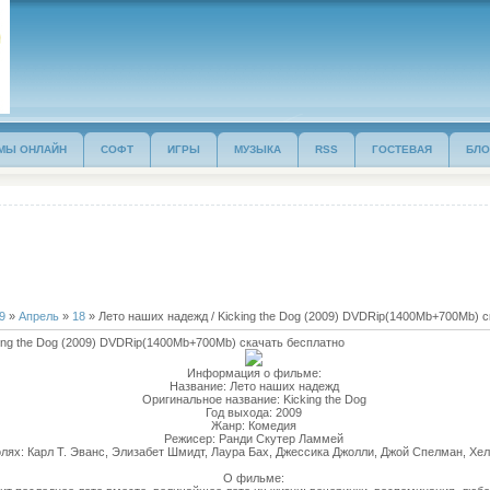
МЫ ОНЛАЙН
СОФТ
ИГРЫ
МУЗЫКА
RSS
ГОСТЕВАЯ
БЛО
9
»
Апрель
»
18
» Лето наших надежд / Kicking the Dog (2009) DVDRip(1400Mb+700Mb) 
king the Dog (2009) DVDRip(1400Mb+700Mb) скачать бесплатно
Информация о фильме:
Название: Лето наших надежд
Оригинальное название: Kicking the Dog
Год выхода: 2009
Жанр: Комедия
Режисер: Ранди Скутер Ламмей
олях: Карл Т. Эванс, Элизабет Шмидт, Лаура Бах, Джессика Джолли, Джой Спелман, Хел
О фильме: