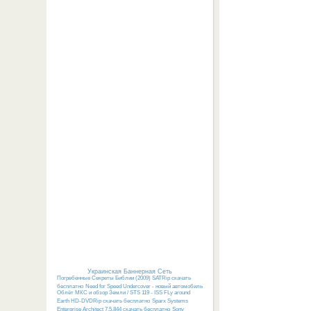
Украинская Баннерная Сеть
Погребенные Секреты Библии (2009) SATRip скачать
бесплатно
Need for Speed Undercover - новый автомобиль
Облёт МКС и обзор Земли / STS 119 - ISS FLy around
Earth HD-DVDRip скачать бесплатно
Sparx Systems
Enterprise Architect 7.5.844 скачать бесплатно
Sony