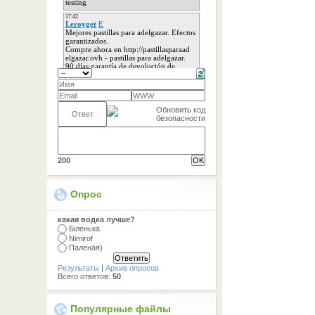
200
Опрос
какая водка лучше?
Біленька
Nimirof
Паленая)
Результаты
|
Архив опросов
Всего ответов:
50
Популярные файлы