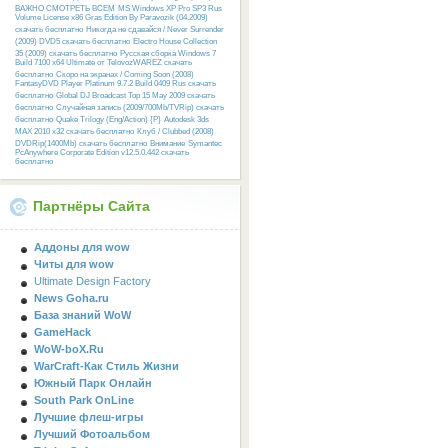
ВАЖНО СМОТРЕТЬ ВСЕМ
MS Windows XP Pro SP3 Rus
Volume License x86 Gras Edition By Paravozik (04.2009)
скачать бесплатно
Никогда не сдавайся / Never Surrender
(2009) DVD5 скачать бесплатно
Electro House Collection
35 (2009) скачать бесплатно
Русcкая сборка Windows 7
Build 7100 x64 Ultimate от TelovozWAREZ скачать
бесплатно
Скоро на экранах / Coming Soon (2008)
FantasyDVD Player Platinum 9.7.2 Build 0409 Rus скачать
бесплатно
Global DJ Broadcast Top 15 May 2009 скачать
бесплатно
Случайная запись (2009/700Mb/TVRip) скачать
бесплатно
Quake Trilogy (Eng/Action) {P}
Autodesk 3ds
MAX 2010 x32 скачать бесплатно
Клуб / Clubbed (2008)
DVDRip(1400Mb) скачать бесплатно
Внимание
Symantec
PcAnywhere Corporate Edition v12.5.0.442 скачать
бесплатно
Партнёры Сайта
Аддоны для wow
Читы для wow
Ultimate Design Factory
News Goha.ru
База знаний WoW
GameHack
WoW-boX.Ru
WarCraft-Как Стиль Жизни
Южный Парк Онлайн
South Park OnLine
Лучшие флеш-игры
Лучший Фотоальбом