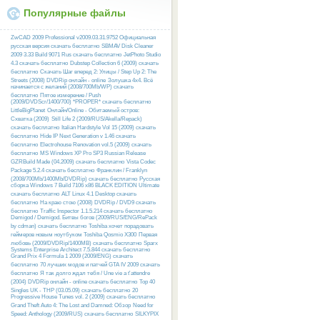
Популярные файлы
ZwCAD 2009 Professional v2009.03.31.9752 Официальная
русская версия скачать бесплатно
SBMAV Disk Cleaner
2009 3.33 Build 9071 Rus скачать бесплатно
JetPhoto Studio
4.3 скачать бесплатно
Dubstep Collection 6 (2009) скачать
бесплатно
Скачать Шаг вперед 2: Улицы / Step Up 2: The
Streets (2008) DVDRip онлайн - online
Золушка 4х4. Всё
начинается с желаний (2008/700Mb/WP) скачать
бесплатно
Пятое измерение / Push
(2009/DVDScr/1400/700) *PROPER* скачать бесплатно
LittleBigPlanet
Онлайн/Online - Обитаемый остров:
Схватка (2009)
Still Life 2 (2009/RUS/Akella/Repack)
скачать бесплатно
Italian Hardstyle Vol 15 (2009) скачать
бесплатно
Hide IP Next Generation v 1.46 скачать
бесплатно
Electrohouse Renovation vol.5 (2009) скачать
бесплатно
MS Windows XP Pro SP3 Russian Release
GZRBuild Made (04.2009) скачать бесплатно
Vista Codec
Package 5.2.4 скачать бесплатно
Франклин / Franklyn
(2008/700Mb/1400Mb/DVDRip) скачать бесплатно
Русcкая
сборка Windows 7 Build 7106 x86 BLACK EDITION Ultimate
скачать бесплатно
ALT Linux 4.1 Desktop скачать
бесплатно
На краю стою (2008) DVDRip / DVD9 скачать
бесплатно
Traffic Inspector 1.1.5.214 скачать бесплатно
Demigod / Demigod. Битвы богов (2009/RUS/ENG/RePack
by cdman) скачать бесплатно
Toshiba хочет порадовать
геймеров новым ноутбуком Toshiba Qosmio X300
Первая
любовь (2009/DVDRip/1400MB) скачать бесплатно
Sparx
Systems Enterprise Architect 7.5.844 скачать бесплатно
Grand Prix 4 Formula 1 2009 (2009/ENG) скачать
бесплатно
70 лучших модов и патчей GTA IV 2009 скачать
бесплатно
Я так долго ждал тебя / Une vie a t'attendre
(2004) DVDRip онлайн - online скачать бесплатно
Top 40
Singles UK - THP (03.05.09) скачать бесплатно
20
Progressive House Tunes vol. 2 (2009) скачать бесплатно
Grand Theft Auto 4: The Lost and Damned: Обзор
Need for
Speed: Anthology (2009/RUS) скачать бесплатно
SILKYPIX