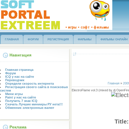
ГЛАВНАЯ
ФОРУМ
РЕГИСТРАЦИЯ
ФИЛЬМЫ
ФИЛЬМЫ ОНЛАЙН
Навигация
Главная страница
Форум
ICQ у нас на сайте
Переводчик
Главная
»
200
Определи скорость интернета
Регистрация своего сайта в поисковых
ElectroFlame vol.3 (mixed by dj OpenFi
систем
Мини игры
Paint у нас на сайте
Получить 7 знак ICQ
Скачать Лучшие минииры РУ нета!!!
Обменник электронных валют
Title
Реклама