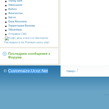
Trinity Soft
Videosaver
Rohos
Флогистон
Sat-tv
Data Recovery
Территория Взлома
TRichView
Отправка СМС
This feature is for Premium users only!
Последние сообщения с
Форума
©
Customaize.Ucoz.Net
gran