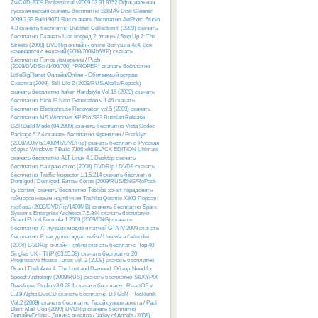
ZwCAD 2009 Professional v2009.03.31.9752 Официальная
русская версия скачать бесплатно
SBMAV Disk Cleaner
2009 3.33 Build 9071 Rus скачать бесплатно
JetPhoto Studio
4.3 скачать бесплатно
Dubstep Collection 6 (2009) скачать
бесплатно
Скачать Шаг вперед 2: Улицы / Step Up 2: The
Streets (2008) DVDRip онлайн - online
Золушка 4х4. Всё
начинается с желаний (2008/700Mb/WP) скачать
бесплатно
Пятое измерение / Push
(2009/DVDScr/1400/700) *PROPER* скачать бесплатно
LittleBigPlanet
Онлайн/Online - Обитаемый остров:
Схватка (2009)
Still Life 2 (2009/RUS/Akella/Repack)
скачать бесплатно
Italian Hardstyle Vol 15 (2009) скачать
бесплатно
Hide IP Next Generation v 1.46 скачать
бесплатно
Electrohouse Renovation vol.5 (2009) скачать
бесплатно
MS Windows XP Pro SP3 Russian Release
GZRBuild Made (04.2009) скачать бесплатно
Vista Codec
Package 5.2.4 скачать бесплатно
Франклин / Franklyn
(2008/700Mb/1400Mb/DVDRip) скачать бесплатно
Русcкая
сборка Windows 7 Build 7106 x86 BLACK EDITION Ultimate
скачать бесплатно
ALT Linux 4.1 Desktop скачать
бесплатно
На краю стою (2008) DVDRip / DVD9 скачать
бесплатно
Traffic Inspector 1.1.5.214 скачать бесплатно
Demigod / Demigod. Битвы богов (2009/RUS/ENG/RePack
by cdman) скачать бесплатно
Toshiba хочет порадовать
геймеров новым ноутбуком Toshiba Qosmio X300
Первая
любовь (2009/DVDRip/1400MB) скачать бесплатно
Sparx
Systems Enterprise Architect 7.5.844 скачать бесплатно
Grand Prix 4 Formula 1 2009 (2009/ENG) скачать
бесплатно
70 лучших модов и патчей GTA IV 2009 скачать
бесплатно
Я так долго ждал тебя / Une vie a t'attendre
(2004) DVDRip онлайн - online скачать бесплатно
Top 40
Singles UK - THP (03.05.09) скачать бесплатно
20
Progressive House Tunes vol. 2 (2009) скачать бесплатно
Grand Theft Auto 4: The Lost and Damned: Обзор
Need for
Speed: Anthology (2009/RUS) скачать бесплатно
SILKYPIX
Developer Studio v3.0.28.1 скачать бесплатно
ReactOS v
0.3.9 Alpha LiveCD скачать бесплатно
DJ GeN - Tecktonik
Vol.2 (2009) скачать бесплатно
Герой супермаркета / Paul
Blart: Mall Cop (2009) DVDRip скачать бесплатно
Онлайн/Online - Долина ангелов / Valley of Angels (2008)