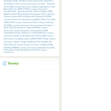
Developer Studio v3.0.28.1 скачать бесплатно
ReactOS v
0.3.9 Alpha LiveCD скачать бесплатно
DJ GeN - Tecktonik
Vol.2 (2009) скачать бесплатно
Герой супермаркета / Paul
Blart: Mall Cop (2009) DVDRip скачать бесплатно
Онлайн/Online - Долина ангелов / Valley of Angels (2008)
ВАЖНО СМОТРЕТЬ ВСЕМ
MS Windows XP Pro SP3 Rus
Volume License x86 Gras Edition By Paravozik (04.2009)
скачать бесплатно
Никогда не сдавайся / Never Surrender
(2009) DVD5 скачать бесплатно
Electro House Collection
35 (2009) скачать бесплатно
Русcкая сборка Windows 7
Build 7100 x64 Ultimate от TelovozWAREZ скачать
бесплатно
Скоро на экранах / Coming Soon (2008)
FantasyDVD Player Platinum 9.7.2 Build 0409 Rus скачать
бесплатно
Global DJ Broadcast Top 15 May 2009 скачать
бесплатно
Случайная запись (2009/700Mb/TVRip) скачать
бесплатно
Quake Trilogy (Eng/Action) {P}
Autodesk 3ds
MAX 2010 x32 скачать бесплатно
Клуб / Clubbed (2008)
DVDRip(1400Mb) скачать бесплатно
Внимание
Symantec
PcAnywhere Corporate Edition v12.5.0.442 скачать
бесплатно
Банер