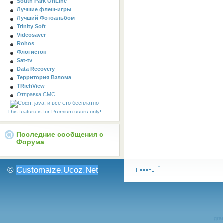
South Park OnLine
Лучшие флеш-игры
Лучший Фотоальбом
Trinity Soft
Videosaver
Rohos
Флогистон
Sat-tv
Data Recovery
Территория Взлома
TRichView
Отправка СМС
This feature is for Premium users only!
Последние сообщения с
Форума
©
Customaize.Ucoz.Net
gran