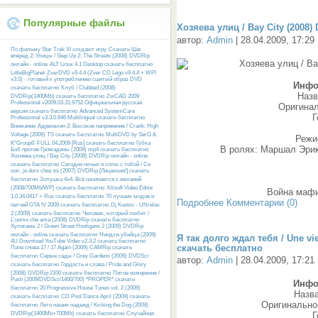
Популярные файлы
Хозяева улиц / Bay City (2008)
автор:
Admin
| 28.04.2009, 17:29
По фильму Star Trek XI создают игру
Скачать Шаг
вперед 2: Улицы / Step Up 2: The Streets (2008) DVDRip
онлайн - online
ALT Linux 4.1 Desktop скачать бесплатно
LittleBigPlanet
ZverDVD v9.4.4 (Zver CD Lego v9.4.4 + WPI
v3.0) - готовый к употреблению сшитый образ DVD
Инфо
скачать бесплатно
Клуб / Clubbed (2008)
Назв
DVDRip(1400Mb) скачать бесплатно
ZwCAD 2009
Professional v2009.03.31.9752 Официальная русская
Оригинал
версия скачать бесплатно
Advanced SystemCare
Г
Professional v3.3.0.646 Multilingual скачать бесплатно
Внимание
Адреналин 2: Высокое напряжение / Crank: High
Voltage (2009) TS скачать бесплатно
MultiDVD by SerG &
Режи
K°Group© FULL 04.2009 [Rus] скачать бесплатно
Губка
В ролях: Маршал Эрик
Боб против Громадины (2009) mp4 скачать бесплатно
Хозяева улиц / Bay City (2008) DVDRip онлайн - online
скачать бесплатно
Сегодня ночью я сплю с тобой / Ce
soir, je dors chez toi (2007) DVDRip [Лицензия!] скачать
бесплатно
Золушка 4х4. Всё начинается с желаний
(2008/700Mb/WP) скачать бесплатно
Xilisoft Video Editor
Война маф
1.0.34.0417 + Rus скачать бесплатно
70 лучших модов и
Подробнее
Комментарии (0)
патчей GTA IV 2009 скачать бесплатно
Dj Kustov - UNrelax
2 (2009) скачать бесплатно
Человек, который любит /
L'uomo che ama (2008) DVDRip скачать бесплатно
Хулиганы 2 / Green Street Hooligans 2 (2009) DVDRip
онлайн - online скачать бесплатно
Ниндзя-убийца (2009)
Я так долго ждал тебя / Une vie
4U Download YouTube Video v2.3.2 скачать бесплатно
скачать бесплатно
Папе снова 17 / 17 Again (2009) CAMRip скачать
бесплатно
Серые сады / Grey Gardens (2009) DVDScr
автор:
Admin
| 28.04.2009, 17:21
скачать бесплатно
Гордость и слава / Pride and Glory
(2008) DVDRip 2100 скачать бесплатно
Пятое измерение /
Push (2009/DVDScr/1400/700) *PROPER* скачать
Инфо
бесплатно
20 Progressive House Tunes vol. 2 (2009)
Назв
скачать бесплатно
CD Pool Dance April (2009) скачать
Оригинальное
бесплатно
Лето наших надежд / Kicking the Dog (2009)
DVDRip(1400Mb+700Mb) скачать бесплатно
Случайная
Г