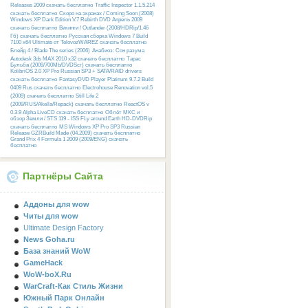
Releases 2009 скачать бесплатно
Traffic Inspector 1.1.5.214
скачать бесплатно
Скоро на экранах / Coming Soon (2008)
Windows XP Dark Edition V.7 Rebirth DVD Апрель 2009
скачать бесплатно
Викинги / Outlander (2008/HDRip/1.46
Гб) скачать бесплатно
Русcкая сборка Windows 7 Build
7100 x64 Ultimate от TelovozWAREZ скачать бесплатно
Блейд 4 / Blade The series (2006)
Анабиоз: Сон разума
Autodesk 3ds MAX 2010 x32 скачать бесплатно
Тарас
Бульба (2009/700Mb/DVDScr) скачать бесплатно
KolibriOS 2.0 XP Pro Russian SP3 + SATA/RAID drivers
скачать бесплатно
FantasyDVD Player Platinum 9.7.2 Build
0409 Rus скачать бесплатно
Electrohouse Renovation vol.5
(2009) скачать бесплатно
Still Life 2
(2009/RUS/Akella/Repack) скачать бесплатно
ReactOS v
0.3.9 Alpha LiveCD скачать бесплатно
Облёт МКС и
обзор Земли / STS 119 - ISS FLy around Earth HD-DVDRip
скачать бесплатно
MS Windows XP Pro SP3 Russian
Release GZRBuild Made (04.2009) скачать бесплатно
Grand Prix 4 Formula 1 2009 (2009/ENG) скачать
бесплатно
Партнёры Сайта
Аддоны для wow
Читы для wow
Ultimate Design Factory
News Goha.ru
База знаний WoW
GameHack
WoW-boX.Ru
WarCraft-Как Стиль Жизни
Южный Парк Онлайн