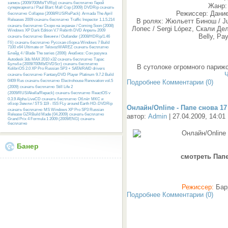
запись (2009/700Mb/TVRip) скачать бесплатно
Герой
Жанр:
супермаркета / Paul Blart: Mall Cop (2009) DVDRip скачать
Режиссер: Дание
бесплатно
Collapse (2008/RUS/RePack)
Armada The April
Releases 2009 скачать бесплатно
Traffic Inspector 1.1.5.214
В ролях: Жюльетт Бинош / Jul
скачать бесплатно
Скоро на экранах / Coming Soon (2008)
Лопес / Sergi López, Скали Дел
Windows XP Dark Edition V.7 Rebirth DVD Апрель 2009
Belly, Ра
скачать бесплатно
Викинги / Outlander (2008/HDRip/1.46
Гб) скачать бесплатно
Русcкая сборка Windows 7 Build
7100 x64 Ultimate от TelovozWAREZ скачать бесплатно
Блейд 4 / Blade The series (2006)
Анабиоз: Сон разума
Autodesk 3ds MAX 2010 x32 скачать бесплатно
Тарас
Бульба (2009/700Mb/DVDScr) скачать бесплатно
В сутолоке огромного париж
KolibriOS 2.0 XP Pro Russian SP3 + SATA/RAID drivers
Ч
скачать бесплатно
FantasyDVD Player Platinum 9.7.2 Build
0409 Rus скачать бесплатно
Electrohouse Renovation vol.5
Подробнее
Комментарии (0)
(2009) скачать бесплатно
Still Life 2
(2009/RUS/Akella/Repack) скачать бесплатно
ReactOS v
0.3.9 Alpha LiveCD скачать бесплатно
Облёт МКС и
обзор Земли / STS 119 - ISS FLy around Earth HD-DVDRip
Онлайн/Online - Папе снова 17 
скачать бесплатно
MS Windows XP Pro SP3 Russian
Release GZRBuild Made (04.2009) скачать бесплатно
автор:
Admin
| 27.04.2009, 14:01
Grand Prix 4 Formula 1 2009 (2009/ENG) скачать
бесплатно
Банер
смотреть Папе
Режиссер:
Бар
Подробнее
Комментарии (0)