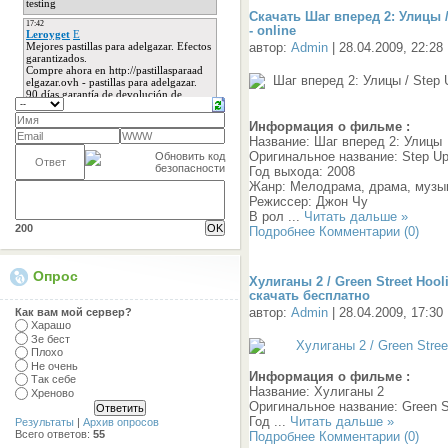
Скачать Шаг вперед 2: Улицы /
- online
автор:
Admin
| 28.04.2009, 22:28
Информация о фильме :
Название: Шаг вперед 2: Улицы
Оригинальное название: Step Up 
Год выхода: 2008
Жанр: Мелодрама, драма, музы
Режиссер: Джон Чу
В рол
...
Читать дальше »
200
Подробнее
Комментарии (0)
Опрос
Хулиганы 2 / Green Street Hool
скачать бесплатно
автор:
Admin
| 28.04.2009, 17:30
Как вам мой сервер?
Харашо
Зе бест
Плохо
Не очень
Информация о фильме :
Так себе
Название: Хулиганы 2
Хреново
Оригинальное название: Green St
Год
...
Читать дальше »
Результаты
|
Архив опросов
Всего ответов:
55
Подробнее
Комментарии (0)