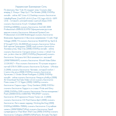
Украинская Баннерная Сеть
По фильму Star Trek XI создают игру
Скачать Шаг
вперед 2: Улицы / Step Up 2: The Streets (2008) DVDRip
онлайн - online
ALT Linux 4.1 Desktop скачать бесплатно
LittleBigPlanet
ZverDVD v9.4.4 (Zver CD Lego v9.4.4 + WPI
v3.0) - готовый к употреблению сшитый образ DVD
скачать бесплатно
Клуб / Clubbed (2008)
DVDRip(1400Mb) скачать бесплатно
ZwCAD 2009
Professional v2009.03.31.9752 Официальная русская
версия скачать бесплатно
Advanced SystemCare
Professional v3.3.0.646 Multilingual скачать бесплатно
Внимание
Адреналин 2: Высокое напряжение / Crank: High
Voltage (2009) TS скачать бесплатно
MultiDVD by SerG &
K°Group© FULL 04.2009 [Rus] скачать бесплатно
Губка
Боб против Громадины (2009) mp4 скачать бесплатно
Хозяева улиц / Bay City (2008) DVDRip онлайн - online
скачать бесплатно
Сегодня ночью я сплю с тобой / Ce
soir, je dors chez toi (2007) DVDRip [Лицензия!] скачать
бесплатно
Золушка 4х4. Всё начинается с желаний
(2008/700Mb/WP) скачать бесплатно
Xilisoft Video Editor
1.0.34.0417 + Rus скачать бесплатно
70 лучших модов и
патчей GTA IV 2009 скачать бесплатно
Dj Kustov - UNrelax
2 (2009) скачать бесплатно
Человек, который любит /
L'uomo che ama (2008) DVDRip скачать бесплатно
Хулиганы 2 / Green Street Hooligans 2 (2009) DVDRip
онлайн - online скачать бесплатно
Ниндзя-убийца (2009)
4U Download YouTube Video v2.3.2 скачать бесплатно
Папе снова 17 / 17 Again (2009) CAMRip скачать
бесплатно
Серые сады / Grey Gardens (2009) DVDScr
скачать бесплатно
Гордость и слава / Pride and Glory
(2008) DVDRip 2100 скачать бесплатно
Пятое измерение /
Push (2009/DVDScr/1400/700) *PROPER* скачать
бесплатно
20 Progressive House Tunes vol. 2 (2009)
скачать бесплатно
CD Pool Dance April (2009) скачать
бесплатно
Лето наших надежд / Kicking the Dog (2009)
DVDRip(1400Mb+700Mb) скачать бесплатно
Случайная
запись (2009/700Mb/TVRip) скачать бесплатно
Герой
супермаркета / Paul Blart: Mall Cop (2009) DVDRip скачать
бесплатно
Collapse (2008/RUS/RePack)
Armada The April