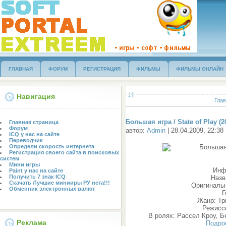
ГЛАВНАЯ
ФОРУМ
РЕГИСТРАЦИЯ
ФИЛЬМЫ
ФИЛЬМЫ ОНЛАЙН
Навигация
Глав
Большая игра / State of Play (2
Главная страница
Форум
автор:
Admin
| 28.04.2009, 22:38
ICQ у нас на сайте
Переводчик
Определи скорость интернета
Регистрация своего сайта в поисковых
систем
Мини игры
Инф
Paint у нас на сайте
Получить 7 знак ICQ
Назв
Скачать Лучшие минииры РУ нета!!!
Оригинальн
Обменник электронных валют
Г
Жанр: Тр
Режисс
В ролях: Рассел Кроу, 
Реклама
Подро