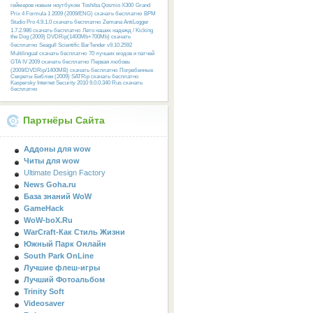
геймеров новым ноутбуком Toshiba Qosmio X300
Grand
Prix 4 Formula 1 2009 (2009/ENG) скачать бесплатно
BPM
Studio Pro 4.9.1.0 скачать бесплатно
Zemana AntiLogger
1.7.2.986 скачать бесплатно
Лето наших надежд / Kicking
the Dog (2009) DVDRip(1400Mb+700Mb) скачать
бесплатно
Seagull Scientific BarTender v9.10.2592
Multilingual скачать бесплатно
70 лучших модов и патчей
GTA IV 2009 скачать бесплатно
Первая любовь
(2009/DVDRip/1400MB) скачать бесплатно
Погребенные
Секреты Библии (2009) SATRip скачать бесплатно
Kaspersky Internet Security 2010 9.0.0.340 Rus скачать
бесплатно
Партнёры Сайта
Аддоны для wow
Читы для wow
Ultimate Design Factory
News Goha.ru
База знаний WoW
GameHack
WoW-boX.Ru
WarCraft-Как Стиль Жизни
Южный Парк Онлайн
South Park OnLine
Лучшие флеш-игры
Лучший Фотоальбом
Trinity Soft
Videosaver