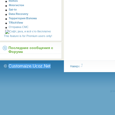
Rohos
Флогистон
Sat-tv
Data Recovery
Территория Взлома
TRichView
Отправка СМС
This feature is for Premium users only!
Последние сообщения с
Форума
©
Customaize.Ucoz.Net
gran