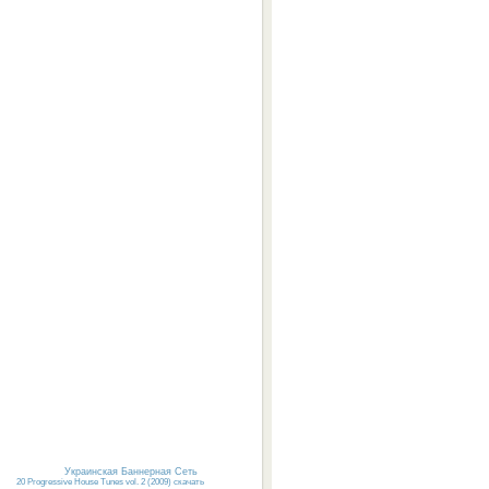
Украинская Баннерная Сеть
20 Progressive House Tunes vol. 2 (2009) скачать