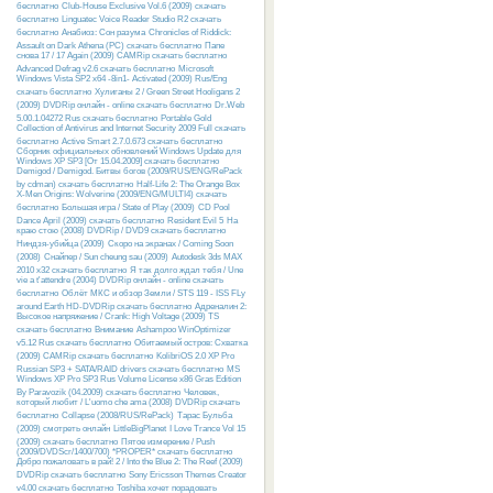
бесплатно
Club-House Exclusive Vol.6 (2009) скачать
бесплатно
Linguatec Voice Reader Studio R2 скачать
бесплатно
Анабиоз: Сон разума
Chronicles of Riddick:
Assault on Dark Athena (PC) скачать бесплатно
Папе
снова 17 / 17 Again (2009) CAMRip скачать бесплатно
Advanced Defrag v2.6 скачать бесплатно
Microsoft
Windows Vista SP2 x64 -8in1- Activated (2009) Rus/Eng
скачать бесплатно
Хулиганы 2 / Green Street Hooligans 2
(2009) DVDRip онлайн - online скачать бесплатно
Dr.Web
5.00.1.04272 Rus скачать бесплатно
Portable Gold
Collection of Antivirus and Internet Security 2009 Full скачать
бесплатно
Active Smart 2.7.0.673 скачать бесплатно
Сборник официальных обновлений Windows Update для
Windows XP SP3 [От 15.04.2009] скачать бесплатно
Demigod / Demigod. Битвы богов (2009/RUS/ENG/RePack
by cdman) скачать бесплатно
Half-Life 2: The Orange Box
X-Men Origins: Wolverine (2009/ENG/MULTI4) скачать
бесплатно
Большая игра / State of Play (2009)
CD Pool
Dance April (2009) скачать бесплатно
Resident Evil 5
На
краю стою (2008) DVDRip / DVD9 скачать бесплатно
Ниндзя-убийца (2009)
Скоро на экранах / Coming Soon
(2008)
Снайпер / Sun cheung sau (2009)
Autodesk 3ds MAX
2010 x32 скачать бесплатно
Я так долго ждал тебя / Une
vie a t'attendre (2004) DVDRip онлайн - online скачать
бесплатно
Облёт МКС и обзор Земли / STS 119 - ISS FLy
around Earth HD-DVDRip скачать бесплатно
Адреналин 2:
Высокое напряжение / Crank: High Voltage (2009) TS
скачать бесплатно
Внимание
Ashampoo WinOptimizer
v5.12 Rus скачать бесплатно
Обитаемый остров: Схватка
(2009) CAMRip скачать бесплатно
KolibriOS 2.0 XP Pro
Russian SP3 + SATA/RAID drivers скачать бесплатно
MS
Windows XP Pro SP3 Rus Volume License x86 Gras Edition
By Paravozik (04.2009) скачать бесплатно
Человек,
который любит / L'uomo che ama (2008) DVDRip скачать
бесплатно
Collapse (2008/RUS/RePack)
Тарас Бульба
(2009) смотреть онлайн
LittleBigPlanet
I Love Trance Vol 15
(2009) скачать бесплатно
Пятое измерение / Push
(2009/DVDScr/1400/700) *PROPER* скачать бесплатно
Добро пожаловать в рай! 2 / Into the Blue 2: The Reef (2009)
DVDRip скачать бесплатно
Sony Ericsson Themes Creator
v4.00 скачать бесплатно
Toshiba хочет порадовать