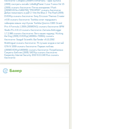
бесплатно
Collapse (2008/RUS/RePack)
Тарас Бульба
(2009) смотреть онлайн
LittleBigPlanet
I Love Trance Vol 15
(2009) скачать бесплатно
Пятое измерение / Push
(2009/DVDScr/1400/700) *PROPER* скачать бесплатно
Добро пожаловать в рай! 2 / Into the Blue 2: The Reef (2009)
DVDRip скачать бесплатно
Sony Ericsson Themes Creator
v4.00 скачать бесплатно
Toshiba хочет порадовать
геймеров новым ноутбуком Toshiba Qosmio X300
Grand
Prix 4 Formula 1 2009 (2009/ENG) скачать бесплатно
BPM
Studio Pro 4.9.1.0 скачать бесплатно
Zemana AntiLogger
1.7.2.986 скачать бесплатно
Лето наших надежд / Kicking
the Dog (2009) DVDRip(1400Mb+700Mb) скачать
бесплатно
Seagull Scientific BarTender v9.10.2592
Multilingual скачать бесплатно
70 лучших модов и патчей
GTA IV 2009 скачать бесплатно
Первая любовь
(2009/DVDRip/1400MB) скачать бесплатно
Погребенные
Секреты Библии (2009) SATRip скачать бесплатно
Kaspersky Internet Security 2010 9.0.0.340 Rus скачать
бесплатно
Банер