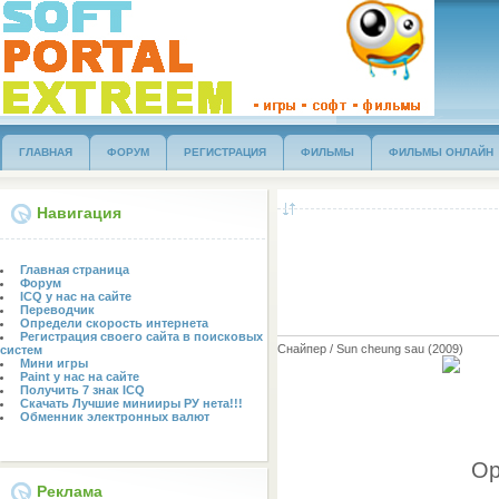
ГЛАВНАЯ
ФОРУМ
РЕГИСТРАЦИЯ
ФИЛЬМЫ
ФИЛЬМЫ ОНЛАЙН
Навигация
Главная страница
Форум
ICQ у нас на сайте
Переводчик
Определи скорость интернета
Регистрация своего сайта в поисковых
Снайпер / Sun cheung sau (2009)
систем
Мини игры
Paint у нас на сайте
Получить 7 знак ICQ
Скачать Лучшие минииры РУ нета!!!
Обменник электронных валют
Ор
Реклама