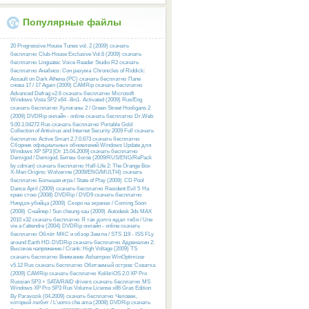
Популярные файлы
20 Progressive House Tunes vol. 2 (2009) скачать
бесплатно
Club-House Exclusive Vol.6 (2009) скачать
бесплатно
Linguatec Voice Reader Studio R2 скачать
бесплатно
Анабиоз: Сон разума
Chronicles of Riddick:
Assault on Dark Athena (PC) скачать бесплатно
Папе
снова 17 / 17 Again (2009) CAMRip скачать бесплатно
Advanced Defrag v2.6 скачать бесплатно
Microsoft
Windows Vista SP2 x64 -8in1- Activated (2009) Rus/Eng
скачать бесплатно
Хулиганы 2 / Green Street Hooligans 2
(2009) DVDRip онлайн - online скачать бесплатно
Dr.Web
5.00.1.04272 Rus скачать бесплатно
Portable Gold
Collection of Antivirus and Internet Security 2009 Full скачать
бесплатно
Active Smart 2.7.0.673 скачать бесплатно
Сборник официальных обновлений Windows Update для
Windows XP SP3 [От 15.04.2009] скачать бесплатно
Demigod / Demigod. Битвы богов (2009/RUS/ENG/RePack
by cdman) скачать бесплатно
Half-Life 2: The Orange Box
X-Men Origins: Wolverine (2009/ENG/MULTI4) скачать
бесплатно
Большая игра / State of Play (2009)
CD Pool
Dance April (2009) скачать бесплатно
Resident Evil 5
На
краю стою (2008) DVDRip / DVD9 скачать бесплатно
Ниндзя-убийца (2009)
Скоро на экранах / Coming Soon
(2008)
Снайпер / Sun cheung sau (2009)
Autodesk 3ds MAX
2010 x32 скачать бесплатно
Я так долго ждал тебя / Une
vie a t'attendre (2004) DVDRip онлайн - online скачать
бесплатно
Облёт МКС и обзор Земли / STS 119 - ISS FLy
around Earth HD-DVDRip скачать бесплатно
Адреналин 2:
Высокое напряжение / Crank: High Voltage (2009) TS
скачать бесплатно
Внимание
Ashampoo WinOptimizer
v5.12 Rus скачать бесплатно
Обитаемый остров: Схватка
(2009) CAMRip скачать бесплатно
KolibriOS 2.0 XP Pro
Russian SP3 + SATA/RAID drivers скачать бесплатно
MS
Windows XP Pro SP3 Rus Volume License x86 Gras Edition
By Paravozik (04.2009) скачать бесплатно
Человек,
который любит / L'uomo che ama (2008) DVDRip скачать