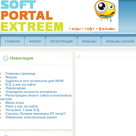
ГЛАВНАЯ
ФОРУМ
РЕГИСТРАЦИЯ
ФИЛЬМЫ
ФИЛЬМЫ ОНЛАЙН
Навигация
ГОСТЕВАЯ
БЛОГ
Главная страница
Форум
Аддоны и все остальное для WoW
ICQ у нас на сайте
Переводчик
Определи скорость интернета
Регистрация своего сайта в поисковых
систем
Мини игры
Paint у нас на сайте
Получить 7 знак ICQ
Скачать Лучшие минииры РУ нета!!!
Обменник электронных валют