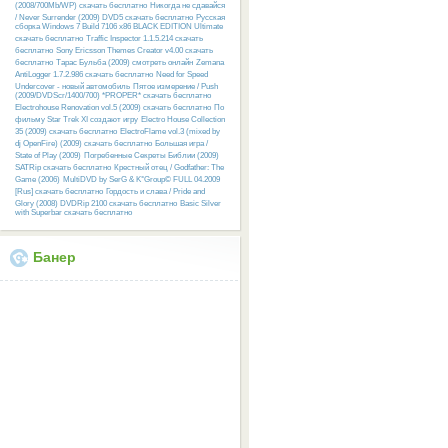
(2008/700Mb/WP) скачать бесплатно
Никогда не сдавайся
/ Never Surrender (2009) DVD5 скачать бесплатно
Русcкая
сборка Windows 7 Build 7106 x86 BLACK EDITION Ultimate
скачать бесплатно
Traffic Inspector 1.1.5.214 скачать
бесплатно
Sony Ericsson Themes Creator v4.00 скачать
бесплатно
Тарас Бульба (2009) смотреть онлайн
Zemana
AntiLogger 1.7.2.986 скачать бесплатно
Need for Speed
Undercover - новый автомобиль
Пятое измерение / Push
(2009/DVDScr/1400/700) *PROPER* скачать бесплатно
Electrohouse Renovation vol.5 (2009) скачать бесплатно
По
фильму Star Trek XI создают игру
Electro House Collection
35 (2009) скачать бесплатно
ElectroFlame vol.3 (mixed by
dj OpenFire) (2009) скачать бесплатно
Большая игра /
State of Play (2009)
Погребенные Секреты Библии (2009)
SATRip скачать бесплатно
Крестный отец / Godfather: The
Game (2006)
MultiDVD by SerG & K°Group© FULL 04.2009
[Rus] скачать бесплатно
Гордость и слава / Pride and
Glory (2008) DVDRip 2100 скачать бесплатно
Basic Silver
with Superbar скачать бесплатно
Банер