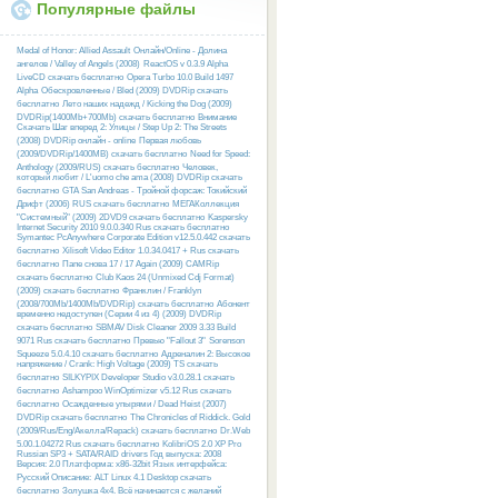
Популярные файлы
Medal of Honor: Allied Assault
Онлайн/Online - Долина
ангелов / Valley of Angels (2008)
ReactOS v 0.3.9 Alpha
LiveCD скачать бесплатно
Opera Turbo 10.0 Build 1497
Alpha
Обескровленные / Bled (2009) DVDRip скачать
бесплатно
Лето наших надежд / Kicking the Dog (2009)
DVDRip(1400Mb+700Mb) скачать бесплатно
Внимание
Скачать Шаг вперед 2: Улицы / Step Up 2: The Streets
(2008) DVDRip онлайн - online
Первая любовь
(2009/DVDRip/1400MB) скачать бесплатно
Need for Speed:
Anthology (2009/RUS) скачать бесплатно
Человек,
который любит / L'uomo che ama (2008) DVDRip скачать
бесплатно
GTA San Andreas - Тройной форсаж: Токийский
Дрифт (2006) RUS скачать бесплатно
МЕГАКоллекция
"Системный" (2009) 2DVD9 скачать бесплатно
Kaspersky
Internet Security 2010 9.0.0.340 Rus скачать бесплатно
Symantec PcAnywhere Corporate Edition v12.5.0.442 скачать
бесплатно
Xilisoft Video Editor 1.0.34.0417 + Rus скачать
бесплатно
Папе снова 17 / 17 Again (2009) CAMRip
скачать бесплатно
Club Kaos 24 (Unmixed Cdj Format)
(2009) скачать бесплатно
Франклин / Franklyn
(2008/700Mb/1400Mb/DVDRip) скачать бесплатно
Абонент
временно недоступен (Серии 4 из 4) (2009) DVDRip
скачать бесплатно
SBMAV Disk Cleaner 2009 3.33 Build
9071 Rus скачать бесплатно
Превью "Fallout 3"
Sorenson
Squeeze 5.0.4.10 скачать бесплатно
Адреналин 2: Высокое
напряжение / Crank: High Voltage (2009) TS скачать
бесплатно
SILKYPIX Developer Studio v3.0.28.1 скачать
бесплатно
Ashampoo WinOptimizer v5.12 Rus скачать
бесплатно
Осажденные упырями / Dead Heist (2007)
DVDRip скачать бесплатно
The Chronicles of Riddick. Gold
(2009/Rus/Eng/Акелла/Repack) скачать бесплатно
Dr.Web
5.00.1.04272 Rus скачать бесплатно
KolibriOS 2.0 XP Pro
Russian SP3 + SATA/RAID drivers Год выпуска: 2008
Версия: 2.0 Платформа: x86-32bit Язык интерфейса:
Русский Описание:
ALT Linux 4.1 Desktop скачать
бесплатно
Золушка 4х4. Всё начинается с желаний