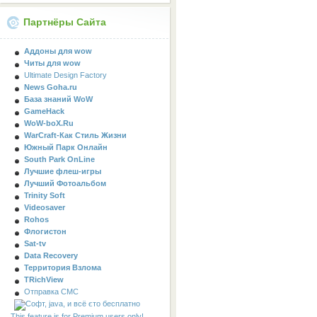
Партнёры Сайта
Аддоны для wow
Читы для wow
Ultimate Design Factory
News Goha.ru
База знаний WoW
GameHack
WoW-boX.Ru
WarCraft-Как Стиль Жизни
Южный Парк Онлайн
South Park OnLine
Лучшие флеш-игры
Лучший Фотоальбом
Trinity Soft
Videosaver
Rohos
Флогистон
Sat-tv
Data Recovery
Территория Взлома
TRichView
Отправка СМС
This feature is for Premium users only!