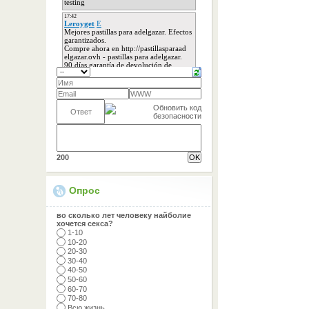
200
Опрос
во сколько лет человеку найболие
хочется секса?
1-10
10-20
20-30
30-40
40-50
50-60
60-70
70-80
Всю жизнь