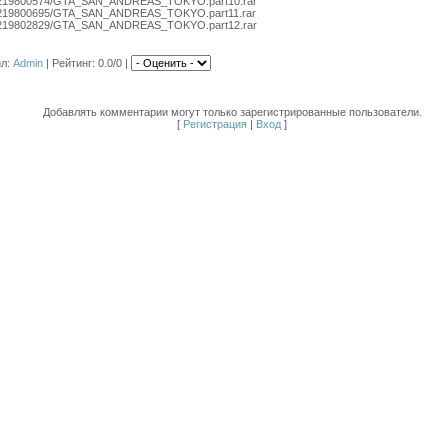
iles/219800574/GTA_SAN_ANDREAS_TOKYO.part10.rar
iles/219800695/GTA_SAN_ANDREAS_TOKYO.part11.rar
iles/219802829/GTA_SAN_ANDREAS_TOKYO.part12.rar
ил
:
Admin
|
Рейтинг
: 0.0/0 |
Добавлять комментарии могут только зарегистрированные пользователи.
[
Регистрация
|
Вход
]