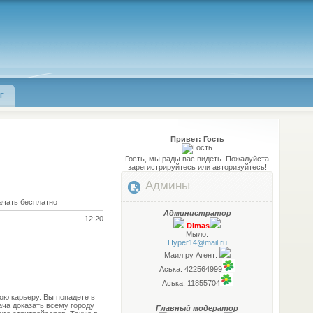
Г
Привет: Гость
Гость, мы рады вас видеть. Пожалуйста
зарегистрируйтесь или авторизуйтесь!
Админы
ачать бесплатно
Администратор
12:20
Dimas
Мыло:
Hyper14@mail.ru
Маил.ру Агент:
Аська: 422564999
Аська: 11855704
ою карьеру. Вы попадете в
------------------------------------
ача доказать всему городу
Главный модератор