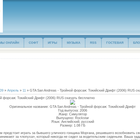
МЫ ОНЛАЙН
СОФТ
ИГРЫ
МУЗЫКА
RSS
ГОСТЕВАЯ
БЛО
09
»
Апрель
»
11
» GTA San Andreas - Тройной форсаж: Токийский Дрифт (2006) RUS ск
ой форсаж: Токийский Дрифт (2006) RUS скачать бесплатно
Оригинальное название: GTA San Andreas - Тройной форсаж: Токийский Дрифт
Год выпуска: 2006
Жанр: Cимулятор
Выпущено: Rockstar
Язык: Aнглийский, русский
Размер: 1.08 ГБ
вам предстоит играть за бывшего уличного гонщика Моргана, решившего возобновить св
ринимают за «лопуха», который никогда не сидел за водительским сиденьем. Ваша зад