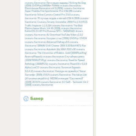
скачать бесплатно
Лето наших надежд / Kicking the Dog
(2009) DVDRip(1400Mb+700Mb) скачать бесплатно
Electrohouse Renovation vol.5 (2009) скачать бесплатно
Super Flexible File Synchronizer Pro 4.56.199 скачать
бесплатно
Nikon Camera Control Pro 2.5.0 скачать
бесплатно
70 лучших модов и патчей GTA IV 2009 скачать
бесплатно
Скачать Smarty Uninstaller 2009 Pro 2.4.0 RUS
Traffic Inspector 1.1.5.214 скачать бесплатно
The Best
Electro-house Music Vol.16 (2009) скачать бесплатно
KolibriOS 2.0 XP Pro Russian SP3 + SATA/RAID drivers
скачать бесплатно
4U Download YouTube Video v2.3.2
скачать бесплатно
На краю стою (2008) DVDRip / DVD9
скачать бесплатно
Advanced Defrag v2.6 скачать
бесплатно
SBMAV Disk Cleaner 2009 3.33 Build 9071 Rus
скачать бесплатно
Autodesk 3ds MAX 2010 x32 скачать
бесплатно
The Chronicles of Riddick. Gold (2009/Rus/Eng/
Акелла/Repack) скачать бесплатно
Случайная запись
(2009/700Mb/TVRip) скачать бесплатно
Need for Speed:
Anthology (2009/RUS) скачать бесплатно
ReactOS v 0.3.9
Alpha LiveCD скачать бесплатно
Sorenson Squeeze
5.0.4.10 скачать бесплатно
Никогда не сдавайся / Never
Surrender (2009) DVD5 скачать бесплатно
The Italian Job
(Итальянская работа)
МЕГАКоллекция "Системный"
(2009) 2DVD9 скачать бесплатно
DJ GeN - Tecktonik Vol.2
(2009) скачать бесплатно
Банер