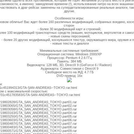
 должны одолеть всех противников, которые не горят желанием уступать место в рейти
озможности, а именно: замедление времени (!), использование нитро на всех машина
частвовать в драг-рейсах заменены на супердетализированные реальные аналоги, таки
другие.
Особенности игры:
 новом обличье! Вас ждет более 160 различных модификаций, собранных воедино, кос
сторон
- более 30 модификаций карт и строений;
более 100 модификаций транспортных средств (машин, мотоциклов, вертолетов и самол
- новые скины персонажей;
- более 20 других модификаций, коснувшихся текстур, окружающего мира, оружия и п
- новые тексты и диалоги
Минимальные системные требования:
Операционная система: Windows 2000/XP
Процессор: Pentium 4 2.6 ГГц
Память: 384 МБ
Видеокарта: 128 МБ, 3D, DirectX 9 (GeForce 6 / Radeon)
Аудиокарта: Совместимая с DirectX 9
Свободное место на ЖД: 4.7 ГБ
DVD-привод: 16х
м:
load/31c451994313/GTA-SAN-ANDREAS--TOKYO.rar.html
йлом с максимальной скоростью:
load/31c451783583/GTA-SAN-ANDREAS--TOKYO.rar.html
iles/219802828/GTA_SAN_ANDREAS_TOKYO.part01.rar
iles/219803065/GTA_SAN_ANDREAS_TOKYO.part02.rar
iles/219803058/GTA_SAN_ANDREAS_TOKYO.part03.rar
iles/219803163/GTA_SAN_ANDREAS_TOKYO.part04.rar
iles/219803250/GTA_SAN_ANDREAS_TOKYO.part05.rar
iles/219803603/GTA_SAN_ANDREAS_TOKYO.part06.rar
iles/219800487/GTA_SAN_ANDREAS_TOKYO.part07.rar
iles/219800483/GTA_SAN_ANDREAS_TOKYO.part08.rar
iles/219800571/GTA_SAN_ANDREAS_TOKYO.part09.rar