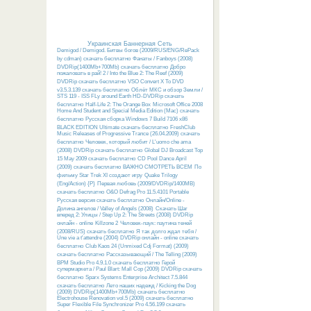
Украинская Баннерная Сеть
Demigod / Demigod. Битвы богов (2009/RUS/ENG/RePack
by cdman) скачать бесплатно
Фанаты / Fanboys (2008)
DVDRip(1400Mb+700Mb) скачать бесплатно
Добро
пожаловать в рай! 2 / Into the Blue 2: The Reef (2009)
DVDRip скачать бесплатно
VSO Convert X To DVD
v3.5.3.139 скачать бесплатно
Облёт МКС и обзор Земли /
STS 119 - ISS FLy around Earth HD-DVDRip скачать
бесплатно
Half-Life 2: The Orange Box
Microsoft Office 2008
Home And Student and Special Media Edition (Mac) скачать
бесплатно
Русcкая сборка Windows 7 Build 7106 x86
BLACK EDITION Ultimate скачать бесплатно
FreshClub
Music Releases of Progressive Trance (26.04.2009) скачать
бесплатно
Человек, который любит / L'uomo che ama
(2008) DVDRip скачать бесплатно
Global DJ Broadcast Top
15 May 2009 скачать бесплатно
CD Pool Dance April
(2009) скачать бесплатно
ВАЖНО СМОТРЕТЬ ВСЕМ
По
фильму Star Trek XI создают игру
Quake Trilogy
(Eng/Action) {P}
Первая любовь (2009/DVDRip/1400MB)
скачать бесплатно
O&O Defrag Pro 11.5.4101 Portable
Русская версия скачать бесплатно
Онлайн/Online -
Долина ангелов / Valley of Angels (2008)
Скачать Шаг
вперед 2: Улицы / Step Up 2: The Streets (2008) DVDRip
онлайн - online
Killzone 2
Человек-паук: паутина теней
(2008/RUS) скачать бесплатно
Я так долго ждал тебя /
Une vie a t'attendre (2004) DVDRip онлайн - online скачать
бесплатно
Club Kaos 24 (Unmixed Cdj Format) (2009)
скачать бесплатно
Рассказывающий / The Telling (2009)
BPM Studio Pro 4.9.1.0 скачать бесплатно
Герой
супермаркета / Paul Blart: Mall Cop (2009) DVDRip скачать
бесплатно
Sparx Systems Enterprise Architect 7.5.844
скачать бесплатно
Лето наших надежд / Kicking the Dog
(2009) DVDRip(1400Mb+700Mb) скачать бесплатно
Electrohouse Renovation vol.5 (2009) скачать бесплатно
Super Flexible File Synchronizer Pro 4.56.199 скачать