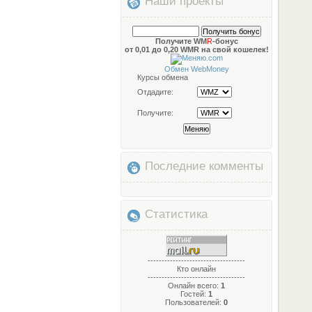
Наши проекты
Получите WM
R
-бонус
от 0,01 до 0,20 WMR на свой кошелек!
Обмен WebMoney
Курсы обмена
Отдадите:
Получите:
Последние комменты
Статистика
-----------------------------------
Кто онлайн
-----------------------------------
Онлайн всего:
1
Гостей:
1
Пользователей:
0