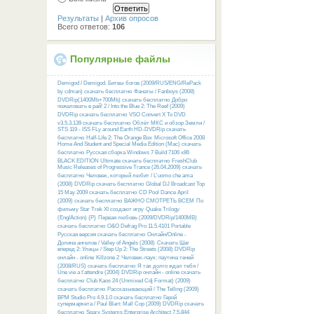
Результаты
|
Архив опросов
Всего ответов:
106
Популярные файлы
Demigod / Demigod. Битвы богов (2009/RUS/ENG/RePack
by cdman) скачать бесплатно
Фанаты / Fanboys (2008)
DVDRip(1400Mb+700Mb) скачать бесплатно
Добро
пожаловать в рай! 2 / Into the Blue 2: The Reef (2009)
DVDRip скачать бесплатно
VSO Convert X To DVD
v3.5.3.139 скачать бесплатно
Облёт МКС и обзор Земли /
STS 119 - ISS FLy around Earth HD-DVDRip скачать
бесплатно
Half-Life 2: The Orange Box
Microsoft Office 2008
Home And Student and Special Media Edition (Mac) скачать
бесплатно
Русcкая сборка Windows 7 Build 7106 x86
BLACK EDITION Ultimate скачать бесплатно
FreshClub
Music Releases of Progressive Trance (26.04.2009) скачать
бесплатно
Человек, который любит / L'uomo che ama
(2008) DVDRip скачать бесплатно
Global DJ Broadcast Top
15 May 2009 скачать бесплатно
CD Pool Dance April
(2009) скачать бесплатно
ВАЖНО СМОТРЕТЬ ВСЕМ
По
фильму Star Trek XI создают игру
Quake Trilogy
(Eng/Action) {P}
Первая любовь (2009/DVDRip/1400MB)
скачать бесплатно
O&O Defrag Pro 11.5.4101 Portable
Русская версия скачать бесплатно
Онлайн/Online -
Долина ангелов / Valley of Angels (2008)
Скачать Шаг
вперед 2: Улицы / Step Up 2: The Streets (2008) DVDRip
онлайн - online
Killzone 2
Человек-паук: паутина теней
(2008/RUS) скачать бесплатно
Я так долго ждал тебя /
Une vie a t'attendre (2004) DVDRip онлайн - online скачать
бесплатно
Club Kaos 24 (Unmixed Cdj Format) (2009)
скачать бесплатно
Рассказывающий / The Telling (2009)
BPM Studio Pro 4.9.1.0 скачать бесплатно
Герой
супермаркета / Paul Blart: Mall Cop (2009) DVDRip скачать
бесплатно
Sparx Systems Enterprise Architect 7.5.844