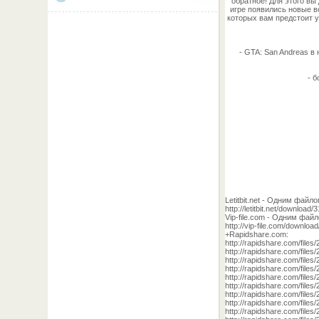
обратное! Для этого вы
игре появились новые в
которых вам предстоит у
- GTA: San Andreas в
- 
Letitbit.net - Одним файло
http://letitbit.net/down
Vip-file.com - Одним фа
http://vip-file.com/down
+Rapidshare.com:
http://rapidshare.com/f
http://rapidshare.com/f
http://rapidshare.com/f
http://rapidshare.com/f
http://rapidshare.com/f
http://rapidshare.com/f
http://rapidshare.com/f
http://rapidshare.com/f
http://rapidshare.com/f