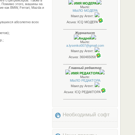
нге стритрейсеров. Также в
ИМЯ МОДЕРА
х. Помимо этого, машины на
Мыло:
е как BMW, Ferrari, Mazda и
МЫЛО МОДЕРА
Маил.ру Агент:
нувшихся абсолютно всех
Аська: ICQ МОДЕРА
------------------------------------
етов);
Журналист
Андрей
р.;
Мыло:
a.lysenko007@gmail.com
Маил.ру Агент:
Аська: 360465058
------------------------------------
Главный редактор
ИМЯ РЕДАКТОРА
Мыло:
МЫЛО РЕДАКТОРА
Маил.ру Агент:
Аська: ICQ РЕДАКТОРА
------------------------------------
Необходимый софт