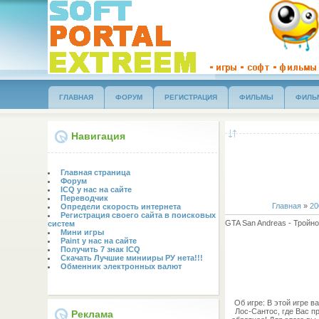
ГЛАВНАЯ
ФОРУМ
РЕГИСТРАЦИЯ
ФИЛЬМЫ
ФИЛЬ
Навигация
Главная страница
Форум
ICQ у нас на сайте
Переводчик
Главная
»
20
Определи скорость интернета
Регистрация своего сайта в поисковых
GTA San Andreas - Тройн
систем
Мини игры
Paint у нас на сайте
Получить 7 знак ICQ
Скачать Лучшие минииры РУ нета!!!
Обменник электронных валют
Об игре: В этой игре 
Лос-Сантос, где Вас п
Реклама