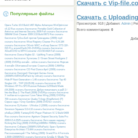
Скачать с Vip-file.c
Популярные файлы
Скачать с Uploadin
Просмотров
: 918 |
Добавил
:
Admin
|
Ре
Opera Turbo 10.0 Build 1497 Alpha
Ashampoo WinOptimizer
v5.12 Rus скачать бесплатно
Portable Gold Collection of
Всего комментариев
:
0
Antivirus and Internet Security 2009 Full скачать бесплатно
SBMAV Disk Cleaner 2009 3.33 Build 9071 Rus скачать
бесплатно
Губка Боб против Громадины (2009) mp4
Доба
скачать бесплатно
Wise Registry Cleaner Pro 4.24.184
скачать бесплатно
Облёт МКС и обзор Земли / STS 119 -
ISS FLy around Earth HD-DVDRip скачать бесплатно
Xilisoft DVD to MP4 Converter v5.0.50.0424 Full скачать
бесплатно
Dance Nights 02 - Uplifting Trance (2009)
скачать бесплатно
Хулиганы 2 / Green Street Hooligans 2
(2009) DVDRip онлайн - online скачать бесплатно
Форсаж
4 онлайн
Обитаемый остров: Схватка (2009) CAMRip
скачать бесплатно
CD Pool Dance April (2009) скачать
бесплатно
Demigod / Demigod. Битвы богов
(2009/RUS/ENG/RePack by cdman) скачать бесплатно
Hide IP Next Generation v 1.46 скачать бесплатно
Top 40
Singles UK - THP (03.05.09) скачать бесплатно
MS
Windows XP Pro SP3 Russian Release GZRBuild Made
(04.2009) скачать бесплатно
Добро пожаловать в рай! 2 /
Into the Blue 2: The Reef (2009) DVDRip скачать бесплатно
У любви есть крылья / Love Takes Wing (2009) DVDRip
700 скачать бесплатно
Quake Trilogy (Eng/Action) {P}
Серые сады / Grey Gardens (2009) DVDScr скачать
бесплатно
Dj Kustov - UNrelax 2 (2009) скачать бесплатно
Sorenson Squeeze 5.0.4.10 скачать бесплатно
Ниндзя-
убийца (2009)
FantasyDVD Player Platinum 9.7.2 Build 0409
Rus скачать бесплатно
Agnitum Outpost Security Suite Pro
2009 6.5.4.2525 скачать бесплатно
Лето наших надежд /
Kicking the Dog (2009) DVDRip(1400Mb+700Mb) скачать
бесплатно
Collapse (2008/RUS/RePack)
Sparx Systems
Enterprise Architect 7.5.844 скачать бесплатно
Рассказывающий / The Telling (2009)
Grand Prix 4 Formula
1 2009 (2009/ENG) скачать бесплатно
Блейд 4 / Blade The