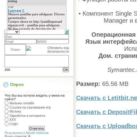
• Компонент Single
Manager и 
Операционная 
Язык интерфейс
Испа
Дом. страни
Symantec.
200
Размер:
65.56 MB
Опрос
Что бы вы хотели видеть у меня на
Скачать с Letitbit.ne
сайте?
Фильмы онлайн
Ссылки на скачивание игр
Скачать с DepositFi
Музыку
Зароботок в интернете
ХХХ
Софт
Скачать с Uploadbo
Результаты
|
Архив опросов
Всего ответов:
6