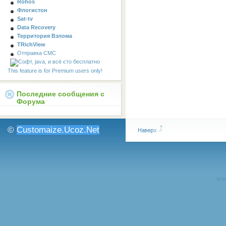
Rohos
Флогистон
Sat-tv
Data Recovery
Территория Взлома
TRichView
Отправка СМС
This feature is for Premium users only!
Последние сообщения с
Форума
©
Customaize.Ucoz.Net
gran