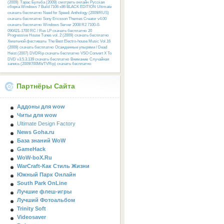
(2009)
Тарас Бульба (2009) смотреть онлайн
Русcкая
сборка Windows 7 Build 7106 x86 BLACK EDITION Ultimate
скачать бесплатно
Need for Speed: Anthology (2009/RUS)
скачать бесплатно
Sony Ericsson Themes Creator v4.00
скачать бесплатно
Windows Server 2008 R2 7100-0-
090421-1700 RC / Rus LP скачать бесплатно
20
Progressive House Tunes vol. 2 (2009) скачать бесплатно
Хмельной фестиваль
The Best Electro-house Music Vol.16
(2009) скачать бесплатно
Осажденные упырями / Dead
Heist (2007) DVDRip скачать бесплатно
VSO Convert X To
DVD v3.5.3.139 скачать бесплатно
Внимание
Случайная
запись (2009/700Mb/TVRip) скачать бесплатно
Партнёры Сайта
Аддоны для wow
Читы для wow
Ultimate Design Factory
News Goha.ru
База знаний WoW
GameHack
WoW-boX.Ru
WarCraft-Как Стиль Жизни
Южный Парк Онлайн
South Park OnLine
Лучшие флеш-игры
Лучший Фотоальбом
Trinity Soft
Videosaver