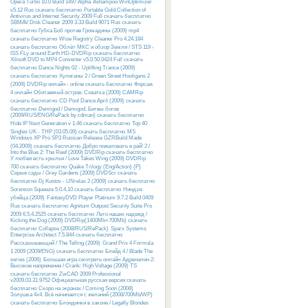
Opera Turbo 10.0 Build 1497 Alpha
Ashampoo WinOptimizer
v5.12 Rus скачать бесплатно
Portable Gold Collection of
Antivirus and Internet Security 2009 Full скачать бесплатно
SBMAV Disk Cleaner 2009 3.33 Build 9071 Rus скачать
бесплатно
Губка Боб против Громадины (2009) mp4
скачать бесплатно
Wise Registry Cleaner Pro 4.24.184
скачать бесплатно
Облёт МКС и обзор Земли / STS 119 -
ISS FLy around Earth HD-DVDRip скачать бесплатно
Xilisoft DVD to MP4 Converter v5.0.50.0424 Full скачать
бесплатно
Dance Nights 02 - Uplifting Trance (2009)
скачать бесплатно
Хулиганы 2 / Green Street Hooligans 2
(2009) DVDRip онлайн - online скачать бесплатно
Форсаж
4 онлайн
Обитаемый остров: Схватка (2009) CAMRip
скачать бесплатно
CD Pool Dance April (2009) скачать
бесплатно
Demigod / Demigod. Битвы богов
(2009/RUS/ENG/RePack by cdman) скачать бесплатно
Hide IP Next Generation v 1.46 скачать бесплатно
Top 40
Singles UK - THP (03.05.09) скачать бесплатно
MS
Windows XP Pro SP3 Russian Release GZRBuild Made
(04.2009) скачать бесплатно
Добро пожаловать в рай! 2 /
Into the Blue 2: The Reef (2009) DVDRip скачать бесплатно
У любви есть крылья / Love Takes Wing (2009) DVDRip
700 скачать бесплатно
Quake Trilogy (Eng/Action) {P}
Серые сады / Grey Gardens (2009) DVDScr скачать
бесплатно
Dj Kustov - UNrelax 2 (2009) скачать бесплатно
Sorenson Squeeze 5.0.4.10 скачать бесплатно
Ниндзя-
убийца (2009)
FantasyDVD Player Platinum 9.7.2 Build 0409
Rus скачать бесплатно
Agnitum Outpost Security Suite Pro
2009 6.5.4.2525 скачать бесплатно
Лето наших надежд /
Kicking the Dog (2009) DVDRip(1400Mb+700Mb) скачать
бесплатно
Collapse (2008/RUS/RePack)
Sparx Systems
Enterprise Architect 7.5.844 скачать бесплатно
Рассказывающий / The Telling (2009)
Grand Prix 4 Formula
1 2009 (2009/ENG) скачать бесплатно
Блейд 4 / Blade The
series (2006)
Большая игра смотреть онлайн
Адреналин 2:
Высокое напряжение / Crank: High Voltage (2009) TS
скачать бесплатно
ZwCAD 2009 Professional
v2009.03.31.9752 Официальная русская версия скачать
бесплатно
Скоро на экранах / Coming Soon (2008)
Золушка 4х4. Всё начинается с желаний (2008/700Mb/WP)
скачать бесплатно
Блондинки в законе / Legally Blondes