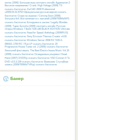
series (2006)
Большая игра смотреть онлайн
Адреналин 2:
Высокое напряжение / Crank: High Voltage (2009) TS
скачать бесплатно
ZwCAD 2009 Professional
v2009.03.31.9752 Официальная русская версия скачать
бесплатно
Скоро на экранах / Coming Soon (2008)
Золушка 4х4. Всё начинается с желаний (2008/700Mb/WP)
скачать бесплатно
Блондинки в законе / Legally Blondes
(2009)
Тарас Бульба (2009) смотреть онлайн
Русcкая
сборка Windows 7 Build 7106 x86 BLACK EDITION Ultimate
скачать бесплатно
Need for Speed: Anthology (2009/RUS)
скачать бесплатно
Sony Ericsson Themes Creator v4.00
скачать бесплатно
Windows Server 2008 R2 7100-0-
090421-1700 RC / Rus LP скачать бесплатно
20
Progressive House Tunes vol. 2 (2009) скачать бесплатно
Хмельной фестиваль
The Best Electro-house Music Vol.16
(2009) скачать бесплатно
Осажденные упырями / Dead
Heist (2007) DVDRip скачать бесплатно
VSO Convert X To
DVD v3.5.3.139 скачать бесплатно
Внимание
Случайная
запись (2009/700Mb/TVRip) скачать бесплатно
Банер