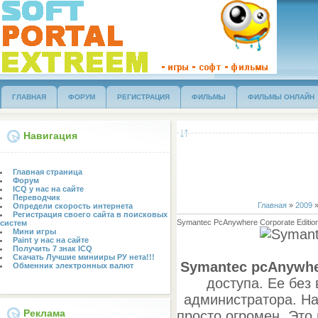
ГЛАВНАЯ
ФОРУМ
РЕГИСТРАЦИЯ
ФИЛЬМЫ
ФИЛЬМЫ ОНЛАЙН
Навигация
Главная страница
Форум
ICQ у нас на сайте
Переводчик
Главная
»
2009
Определи скорость интернета
Регистрация своего сайта в поисковых
Symantec PcAnywhere Corporate Edition
систем
Мини игры
Paint у нас на сайте
Получить 7 знак ICQ
Скачать Лучшие минииры РУ нета!!!
Symantec pcAnywh
Обменник электронных валют
доступа. Ее без
администратора. На
Реклама
просто огромен. Это