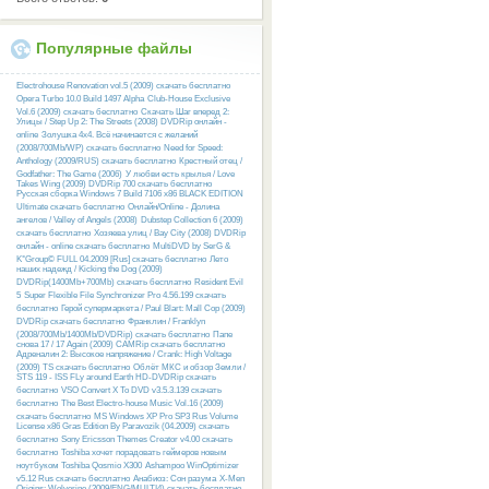
Популярные файлы
Electrohouse Renovation vol.5 (2009) скачать бесплатно
Opera Turbo 10.0 Build 1497 Alpha
Club-House Exclusive
Vol.6 (2009) скачать бесплатно
Скачать Шаг вперед 2:
Улицы / Step Up 2: The Streets (2008) DVDRip онлайн -
online
Золушка 4х4. Всё начинается с желаний
(2008/700Mb/WP) скачать бесплатно
Need for Speed:
Anthology (2009/RUS) скачать бесплатно
Крестный отец /
Godfather: The Game (2006)
У любви есть крылья / Love
Takes Wing (2009) DVDRip 700 скачать бесплатно
Русcкая сборка Windows 7 Build 7106 x86 BLACK EDITION
Ultimate скачать бесплатно
Онлайн/Online - Долина
ангелов / Valley of Angels (2008)
Dubstep Collection 6 (2009)
скачать бесплатно
Хозяева улиц / Bay City (2008) DVDRip
онлайн - online скачать бесплатно
MultiDVD by SerG &
K°Group© FULL 04.2009 [Rus] скачать бесплатно
Лето
наших надежд / Kicking the Dog (2009)
DVDRip(1400Mb+700Mb) скачать бесплатно
Resident Evil
5
Super Flexible File Synchronizer Pro 4.56.199 скачать
бесплатно
Герой супермаркета / Paul Blart: Mall Cop (2009)
DVDRip скачать бесплатно
Франклин / Franklyn
(2008/700Mb/1400Mb/DVDRip) скачать бесплатно
Папе
снова 17 / 17 Again (2009) CAMRip скачать бесплатно
Адреналин 2: Высокое напряжение / Crank: High Voltage
(2009) TS скачать бесплатно
Облёт МКС и обзор Земли /
STS 119 - ISS FLy around Earth HD-DVDRip скачать
бесплатно
VSO Convert X To DVD v3.5.3.139 скачать
бесплатно
The Best Electro-house Music Vol.16 (2009)
скачать бесплатно
MS Windows XP Pro SP3 Rus Volume
License x86 Gras Edition By Paravozik (04.2009) скачать
бесплатно
Sony Ericsson Themes Creator v4.00 скачать
бесплатно
Toshiba хочет порадовать геймеров новым
ноутбуком Toshiba Qosmio X300
Ashampoo WinOptimizer
v5.12 Rus скачать бесплатно
Анабиоз: Сон разума
X-Men
Origins: Wolverine (2009/ENG/MULTI4) скачать бесплатно