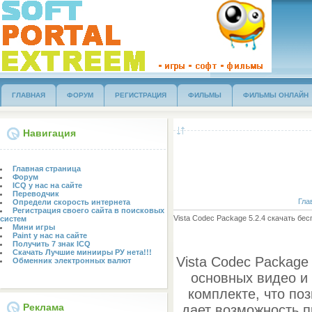
ГЛАВНАЯ
ФОРУМ
РЕГИСТРАЦИЯ
ФИЛЬМЫ
ФИЛЬМЫ ОНЛАЙН
Навигация
Главная страница
Форум
ICQ у нас на сайте
Переводчик
Гла
Определи скорость интернета
Регистрация своего сайта в поисковых
Vista Codec Package 5.2.4 скачать бес
систем
Мини игры
Paint у нас на сайте
Получить 7 знак ICQ
Скачать Лучшие минииры РУ нета!!!
Vista Codec Packag
Обменник электронных валют
основных видео и
комплекте, что по
Реклама
дает возможность 