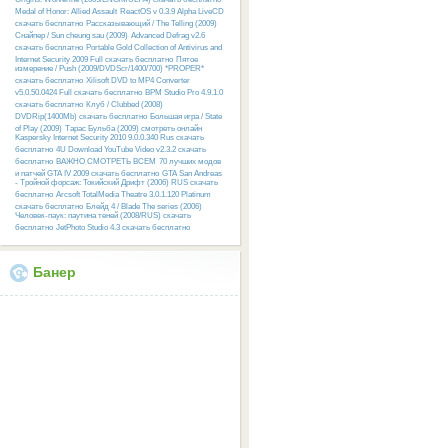
Medal of Honor: Allied Assault
ReactOS v 0.3.9 Alpha LiveCD
скачать бесплатно
Рассказывающий / The Telling (2009)
Снайпер / Sun cheung sau (2009)
Advanced Defrag v2.6
скачать бесплатно
Portable Gold Collection of Antivirus and
Internet Security 2009 Full скачать бесплатно
Пятое
измерение / Push (2009/DVDScr/1400/700) *PROPER*
скачать бесплатно
Xilisoft DVD to MP4 Converter
v5.0.50.0424 Full скачать бесплатно
BPM Studio Pro 4.9.1.0
скачать бесплатно
Клуб / Clubbed (2008)
DVDRip(1400Mb) скачать бесплатно
Большая игра / State
of Play (2009)
Тарас Бульба (2009) смотреть онлайн
Kaspersky Internet Security 2010 9.0.0.340 Rus скачать
бесплатно
4U Download YouTube Video v2.3.2 скачать
бесплатно
ВАЖНО СМОТРЕТЬ ВСЕМ
70 лучших модов
и патчей GTA IV 2009 скачать бесплатно
GTA San Andreas
- Тройной форсаж: Токийский Дрифт (2006) RUS скачать
бесплатно
Arcsoft TotalMedia Theatre 3.0.1.120 Platinum
скачать бесплатно
Блейд 4 / Blade The series (2006)
Человек-паук: паутина теней (2008/RUS) скачать
бесплатно
JetPhoto Studio 4.3 скачать бесплатно
Банер