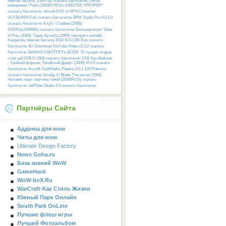
Internet Security 2009 Full скачать бесплатно
Пятое
измерение / Push (2009/DVDScr/1400/700) *PROPER*
скачать бесплатно
Xilisoft DVD to MP4 Converter
v5.0.50.0424 Full скачать бесплатно
BPM Studio Pro 4.9.1.0
скачать бесплатно
Клуб / Clubbed (2008)
DVDRip(1400Mb) скачать бесплатно
Большая игра / State
of Play (2009)
Тарас Бульба (2009) смотреть онлайн
Kaspersky Internet Security 2010 9.0.0.340 Rus скачать
бесплатно
4U Download YouTube Video v2.3.2 скачать
бесплатно
ВАЖНО СМОТРЕТЬ ВСЕМ
70 лучших модов
и патчей GTA IV 2009 скачать бесплатно
GTA San Andreas
- Тройной форсаж: Токийский Дрифт (2006) RUS скачать
бесплатно
Arcsoft TotalMedia Theatre 3.0.1.120 Platinum
скачать бесплатно
Блейд 4 / Blade The series (2006)
Человек-паук: паутина теней (2008/RUS) скачать
бесплатно
JetPhoto Studio 4.3 скачать бесплатно
Партнёры Сайта
Аддоны для wow
Читы для wow
Ultimate Design Factory
News Goha.ru
База знаний WoW
GameHack
WoW-boX.Ru
WarCraft-Как Стиль Жизни
Южный Парк Онлайн
South Park OnLine
Лучшие флеш-игры
Лучший Фотоальбом