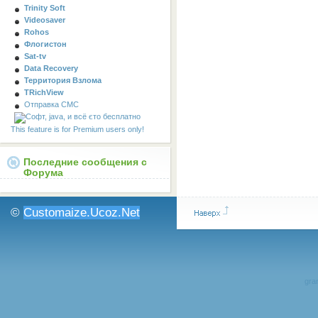
Trinity Soft
Videosaver
Rohos
Флогистон
Sat-tv
Data Recovery
Территория Взлома
TRichView
Отправка СМС
This feature is for Premium users only!
Последние сообщения с
Форума
©
Customaize.Ucoz.Net
gran