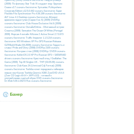
OpenFire) (2009) скачать бесплатно
Ниндзя-убийца
(2009)
По фильму Star Trek XI создают игру
Spyware
Cease v3.7 скачать бесплатно
Symantec PcAnywhere
Corporate Edition v12.5.0.442 скачать бесплатно
Super
Flexible File Synchronizer Pro 4.56.199 скачать бесплатно
ALT Linux 4.1 Desktop скачать бесплатно
Абонент
временно недоступен (Серии 4 из 4) (2009) DVDRip
скачать бесплатно
Club-House Exclusive Vol.6 (2009)
скачать бесплатно
Онлайн/Online - Обитаемый остров:
Схватка (2009)
Sensation The Ocean Of White (Portugal
2009)
Форсаж 4 онлайн
Killzone 2
Active Smart 2.7.0.673
скачать бесплатно
Traffic Inspector 1.1.5.214 скачать
бесплатно
MS Windows XP Pro SP3 Russian Release
GZRBuild Made (04.2009) скачать бесплатно
Гордость и
слава / Pride and Glory (2008) DVDRip 2100 скачать
бесплатно
На краю стою (2008) DVDRip / DVD9 скачать
бесплатно
KolibriOS 2.0 XP Pro Russian SP3 + SATA/RAID
drivers скачать бесплатно
Крестный отец / Godfather: The
Game (2006)
Top 40 Singles UK - THP (03.05.09) скачать
бесплатно
Club Kaos 24 (Unmixed Cdj Format) (2009)
скачать бесплатно
Toshiba хочет порадовать геймеров
новым ноутбуком Toshiba Qosmio X300
ZverDVD v9.4.4
(Zver CD Lego v9.4.4 + WPI v3.0) - готовый к
употреблению сшитый образ DVD скачать бесплатно
Dr.Web 5.00.1.04272 Rus скачать бесплатно
Банер