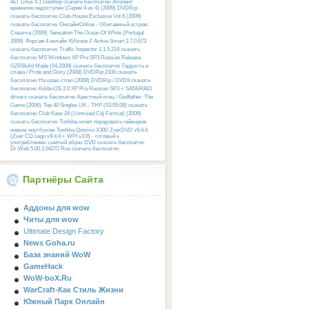
ALT Linux 4.1 Desktop скачать бесплатно
Абонент
временно недоступен (Серии 4 из 4) (2009) DVDRip
скачать бесплатно
Club-House Exclusive Vol.6 (2009)
скачать бесплатно
Онлайн/Online - Обитаемый остров:
Схватка (2009)
Sensation The Ocean Of White (Portugal
2009)
Форсаж 4 онлайн
Killzone 2
Active Smart 2.7.0.673
скачать бесплатно
Traffic Inspector 1.1.5.214 скачать
бесплатно
MS Windows XP Pro SP3 Russian Release
GZRBuild Made (04.2009) скачать бесплатно
Гордость и
слава / Pride and Glory (2008) DVDRip 2100 скачать
бесплатно
На краю стою (2008) DVDRip / DVD9 скачать
бесплатно
KolibriOS 2.0 XP Pro Russian SP3 + SATA/RAID
drivers скачать бесплатно
Крестный отец / Godfather: The
Game (2006)
Top 40 Singles UK - THP (03.05.09) скачать
бесплатно
Club Kaos 24 (Unmixed Cdj Format) (2009)
скачать бесплатно
Toshiba хочет порадовать геймеров
новым ноутбуком Toshiba Qosmio X300
ZverDVD v9.4.4
(Zver CD Lego v9.4.4 + WPI v3.0) - готовый к
употреблению сшитый образ DVD скачать бесплатно
Dr.Web 5.00.1.04272 Rus скачать бесплатно
Партнёры Сайта
Аддоны для wow
Читы для wow
Ultimate Design Factory
News Goha.ru
База знаний WoW
GameHack
WoW-boX.Ru
WarCraft-Как Стиль Жизни
Южный Парк Онлайн