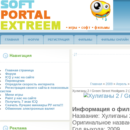
ГЛАВНАЯ
ФОРУМ
РЕГИСТРАЦИЯ
ФИЛЬМЫ
ФИЛЬМЫ ОНЛАЙН
Навигация
Главная страница
Форум
ICQ у нас на сайте
Переводчик
Главная
»
2009
»
Апрель
»
Определи скорость интернета
Регистрация своего сайта в поисковых
Хулиганы 2 / Green Street Hooligans 2 
систем
Мини игры
Paint у нас на сайте
Получить 7 знак ICQ
Скачать Лучшие минииры РУ нета!!!
Информация о фил
Обменник электронных валют
Название: Хулиганы 
Оригинальное названи
Реклама
Год выхода: 2009