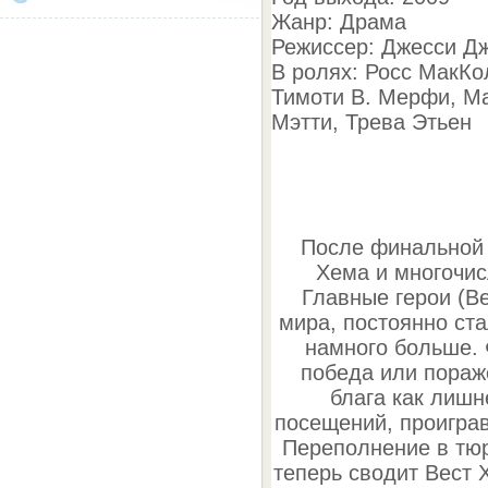
Жанр: Драма
Режиссер: Джесси Д
В ролях: Росс МакКо
Тимоти В. Мерфи, Ма
Мэтти, Трева Этьен
После финальной 
Хема и многочи
Главные герои (В
мира, постоянно ст
намного больше. 
победа или пораж
блага как лиш
посещений, проигра
Переполнение в тюр
теперь сводит Вест 