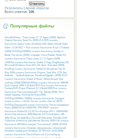
Результаты
|
Архив опросов
Всего ответов:
106
Популярные файлы
Онлайн/Online - Папе снова 17 / 17 Again (2009)
Agnitum
Outpost Security Suite Pro 2009 6.5.4.2525 скачать
бесплатно
Opera Turbo 10.0 Build 1497 Alpha
Xilisoft Video
Editor 1.0.34.0417 + Rus скачать бесплатно
Клуб / Clubbed
(2008) DVDRip(1400Mb) скачать бесплатно
Блейд 4 /
Blade The series (2006)
Linguatec Voice Reader Studio R2
скачать бесплатно
Папе снова 17 / 17 Again (2009)
CAMRip скачать бесплатно
Quake Trilogy (Eng/Action) {P}
Microsoft Windows Vista SP2 x64 -8in1- Activated (2009)
Rus/Eng скачать бесплатно
Global DJ Broadcast Top 15
May 2009 скачать бесплатно
Empire: Total War
GTA San
Andreas - Тройной форсаж: Токийский Дрифт (2006) RUS
скачать бесплатно
Medal of Honor: Allied Assault
Про
любовь (2009/700Mb/DVDRip) скачать бесплатно
SBMAV
Disk Cleaner 2009 3.33 Build 9071 Rus скачать бесплатно
FantasyDVD Player Platinum 9.7.2 Build 0409 Rus скачать
бесплатно
Рассказывающий / The Telling (2009)
Лето
наших надежд / Kicking the Dog (2009)
DVDRip(1400Mb+700Mb) скачать бесплатно
Сегодня
ночью я сплю с тобой / Ce soir, je dors chez toi (2007)
DVDRip [Лицензия!] скачать бесплатно
Пятое измерение /
Push (2009/DVDScr/1400/700) *PROPER* скачать
бесплатно
KolibriOS 2.0 XP Pro Russian SP3 + SATA/RAID
drivers Год выпуска: 2008 Версия: 2.0 Платформа: x86-
32bit Язык интерфейса: Русский Описание:
Portable Gold
Collection of Antivirus and Internet Security 2009 Full скачать
бесплатно
МЕГАКоллекция "Системный" (2009) 2DVD9
скачать бесплатно
Сборник официальных обновлений
Windows Update для Windows XP SP3 [От 15.04.2009]
скачать бесплатно
ElectroFlame vol.3 (mixed by dj