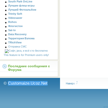
South Park OnLine
Лучшие флеш-игры
Лучший Фотоальбом
Trinity Soft
Videosaver
Rohos
Флогистон
Sat-tv
Data Recovery
Территория Взлома
TRichView
Отправка СМС
This feature is for Premium users only!
Последние сообщения с
Форума
©
Customaize.Ucoz.Net
gran