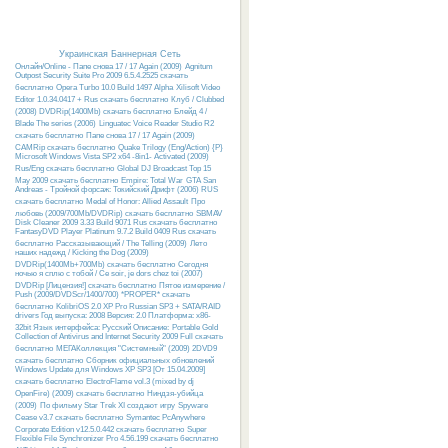
Украинская Баннерная Сеть
Онлайн/Online - Папе снова 17 / 17 Again (2009)
Agnitum
Outpost Security Suite Pro 2009 6.5.4.2525 скачать
бесплатно
Opera Turbo 10.0 Build 1497 Alpha
Xilisoft Video
Editor 1.0.34.0417 + Rus скачать бесплатно
Клуб / Clubbed
(2008) DVDRip(1400Mb) скачать бесплатно
Блейд 4 /
Blade The series (2006)
Linguatec Voice Reader Studio R2
скачать бесплатно
Папе снова 17 / 17 Again (2009)
CAMRip скачать бесплатно
Quake Trilogy (Eng/Action) {P}
Microsoft Windows Vista SP2 x64 -8in1- Activated (2009)
Rus/Eng скачать бесплатно
Global DJ Broadcast Top 15
May 2009 скачать бесплатно
Empire: Total War
GTA San
Andreas - Тройной форсаж: Токийский Дрифт (2006) RUS
скачать бесплатно
Medal of Honor: Allied Assault
Про
любовь (2009/700Mb/DVDRip) скачать бесплатно
SBMAV
Disk Cleaner 2009 3.33 Build 9071 Rus скачать бесплатно
FantasyDVD Player Platinum 9.7.2 Build 0409 Rus скачать
бесплатно
Рассказывающий / The Telling (2009)
Лето
наших надежд / Kicking the Dog (2009)
DVDRip(1400Mb+700Mb) скачать бесплатно
Сегодня
ночью я сплю с тобой / Ce soir, je dors chez toi (2007)
DVDRip [Лицензия!] скачать бесплатно
Пятое измерение /
Push (2009/DVDScr/1400/700) *PROPER* скачать
бесплатно
KolibriOS 2.0 XP Pro Russian SP3 + SATA/RAID
drivers Год выпуска: 2008 Версия: 2.0 Платформа: x86-
32bit Язык интерфейса: Русский Описание:
Portable Gold
Collection of Antivirus and Internet Security 2009 Full скачать
бесплатно
МЕГАКоллекция "Системный" (2009) 2DVD9
скачать бесплатно
Сборник официальных обновлений
Windows Update для Windows XP SP3 [От 15.04.2009]
скачать бесплатно
ElectroFlame vol.3 (mixed by dj
OpenFire) (2009) скачать бесплатно
Ниндзя-убийца
(2009)
По фильму Star Trek XI создают игру
Spyware
Cease v3.7 скачать бесплатно
Symantec PcAnywhere
Corporate Edition v12.5.0.442 скачать бесплатно
Super
Flexible File Synchronizer Pro 4.56.199 скачать бесплатно