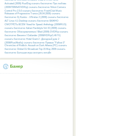
Activated (2009) Rus/Eng скачать бесплатно
Про любовь
(2009/700Mb/DVDRip) скачать бесплатно
Nikon Camera
Control Pro 2.5.0 скачать бесплатно
FreshClub Music
Releases of Progressive Trance (26.04.2009) скачать
бесплатно
Dj Kustov - UNrelax 2 (2009) скачать бесплатно
ALT Linux 4.1 Desktop скачать бесплатно
ВАЖНО
СМОТРЕТЬ ВСЕМ
Need for Speed: Anthology (2009/RUS)
скачать бесплатно
Italian Hardstyle Vol 15 (2009) скачать
бесплатно
Обескровленные / Bled (2009) DVDRip скачать
бесплатно
Викинги / Outlander (2008/HDRip/1.46 Гб)
скачать бесплатно
Hotel Giant 2 : Доходный дом 2
(2008/Rus/Akella) скачать бесплатно
Превью "Fallout 3"
Chronicles of Riddick: Assault on Dark Athena (PC) скачать
бесплатно
Global DJ Broadcast Top 15 May 2009 скачать
бесплатно
Большая игра смотреть онлайн
Банер