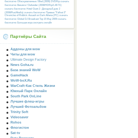
бесплатно
Обескровленные / Bled (2009) DVDRip скачать
бесплатно
Викинги / Outlander (2008/HDRip/1.46 Гб)
скачать бесплатно
Hotel Giant 2 : Доходный дом 2
(2008/Rus/Akella) скачать бесплатно
Превью "Fallout 3"
Chronicles of Riddick: Assault on Dark Athena (PC) скачать
бесплатно
Global DJ Broadcast Top 15 May 2009 скачать
бесплатно
Большая игра смотреть онлайн
Партнёры Сайта
Аддоны для wow
Читы для wow
Ultimate Design Factory
News Goha.ru
База знаний WoW
GameHack
WoW-boX.Ru
WarCraft-Как Стиль Жизни
Южный Парк Онлайн
South Park OnLine
Лучшие флеш-игры
Лучший Фотоальбом
Trinity Soft
Videosaver
Rohos
Флогистон
Sat-tv
Data Recovery