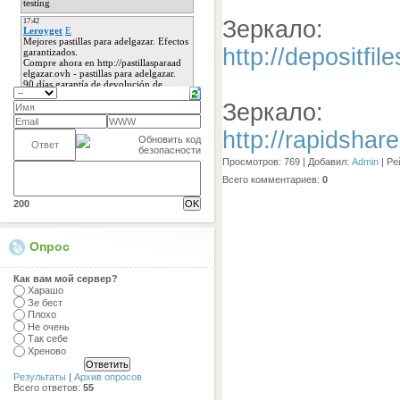
Зеркало:
http://depositfil
Зеркало:
http://rapidshar
Просмотров
: 769 |
Добавил
:
Admin
|
Ре
Всего комментариев
:
0
200
Опрос
Как вам мой сервер?
Харашо
Зе бест
Плохо
Не очень
Так себе
Хреново
Результаты
|
Архив опросов
Всего ответов:
55