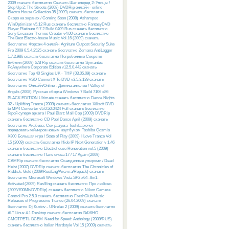
2009 скачать бесплатно
Скачать Шаг вперед 2: Улицы /
Step Up 2: The Streets (2008) DVDRip онлайн - online
Electro House Collection 35 (2009) скачать бесплатно
Скоро на экранах / Coming Soon (2008)
Ashampoo
WinOptimizer v5.12 Rus скачать бесплатно
FantasyDVD
Player Platinum 9.7.2 Build 0409 Rus скачать бесплатно
Sony Ericsson Themes Creator v4.00 скачать бесплатно
The Best Electro-house Music Vol.16 (2009) скачать
бесплатно
Форсаж 4 онлайн
Agnitum Outpost Security Suite
Pro 2009 6.5.4.2525 скачать бесплатно
Zemana AntiLogger
1.7.2.986 скачать бесплатно
Погребенные Секреты
Библии (2009) SATRip скачать бесплатно
Symantec
PcAnywhere Corporate Edition v12.5.0.442 скачать
бесплатно
Top 40 Singles UK - THP (03.05.09) скачать
бесплатно
VSO Convert X To DVD v3.5.3.139 скачать
бесплатно
Онлайн/Online - Долина ангелов / Valley of
Angels (2008)
Русcкая сборка Windows 7 Build 7106 x86
BLACK EDITION Ultimate скачать бесплатно
Dance Nights
02 - Uplifting Trance (2009) скачать бесплатно
Xilisoft DVD
to MP4 Converter v5.0.50.0424 Full скачать бесплатно
Герой супермаркета / Paul Blart: Mall Cop (2009) DVDRip
скачать бесплатно
CD Pool Dance April (2009) скачать
бесплатно
Анабиоз: Сон разума
Toshiba хочет
порадовать геймеров новым ноутбуком Toshiba Qosmio
X300
Большая игра / State of Play (2009)
I Love Trance Vol
15 (2009) скачать бесплатно
Hide IP Next Generation v 1.46
скачать бесплатно
Electrohouse Renovation vol.5 (2009)
скачать бесплатно
Папе снова 17 / 17 Again (2009)
CAMRip скачать бесплатно
Осажденные упырями / Dead
Heist (2007) DVDRip скачать бесплатно
The Chronicles of
Riddick. Gold (2009/Rus/Eng/Акелла/Repack) скачать
бесплатно
Microsoft Windows Vista SP2 x64 -8in1-
Activated (2009) Rus/Eng скачать бесплатно
Про любовь
(2009/700Mb/DVDRip) скачать бесплатно
Nikon Camera
Control Pro 2.5.0 скачать бесплатно
FreshClub Music
Releases of Progressive Trance (26.04.2009) скачать
бесплатно
Dj Kustov - UNrelax 2 (2009) скачать бесплатно
ALT Linux 4.1 Desktop скачать бесплатно
ВАЖНО
СМОТРЕТЬ ВСЕМ
Need for Speed: Anthology (2009/RUS)
скачать бесплатно
Italian Hardstyle Vol 15 (2009) скачать