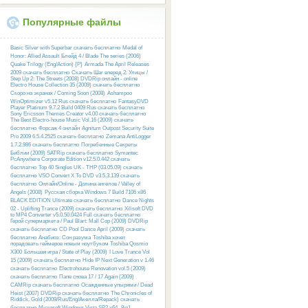
Популярные файлы
Basic Silver with Superbar скачать бесплатно
Medal of
Honor: Allied Assault
Блейд 4 / Blade The series (2006)
Quake Trilogy (Eng/Action) {P}
Armada The April Releases
2009 скачать бесплатно
Скачать Шаг вперед 2: Улицы /
Step Up 2: The Streets (2008) DVDRip онлайн - online
Electro House Collection 35 (2009) скачать бесплатно
Скоро на экранах / Coming Soon (2008)
Ashampoo
WinOptimizer v5.12 Rus скачать бесплатно
FantasyDVD
Player Platinum 9.7.2 Build 0409 Rus скачать бесплатно
Sony Ericsson Themes Creator v4.00 скачать бесплатно
The Best Electro-house Music Vol.16 (2009) скачать
бесплатно
Форсаж 4 онлайн
Agnitum Outpost Security Suite
Pro 2009 6.5.4.2525 скачать бесплатно
Zemana AntiLogger
1.7.2.986 скачать бесплатно
Погребенные Секреты
Библии (2009) SATRip скачать бесплатно
Symantec
PcAnywhere Corporate Edition v12.5.0.442 скачать
бесплатно
Top 40 Singles UK - THP (03.05.09) скачать
бесплатно
VSO Convert X To DVD v3.5.3.139 скачать
бесплатно
Онлайн/Online - Долина ангелов / Valley of
Angels (2008)
Русcкая сборка Windows 7 Build 7106 x86
BLACK EDITION Ultimate скачать бесплатно
Dance Nights
02 - Uplifting Trance (2009) скачать бесплатно
Xilisoft DVD
to MP4 Converter v5.0.50.0424 Full скачать бесплатно
Герой супермаркета / Paul Blart: Mall Cop (2009) DVDRip
скачать бесплатно
CD Pool Dance April (2009) скачать
бесплатно
Анабиоз: Сон разума
Toshiba хочет
порадовать геймеров новым ноутбуком Toshiba Qosmio
X300
Большая игра / State of Play (2009)
I Love Trance Vol
15 (2009) скачать бесплатно
Hide IP Next Generation v 1.46
скачать бесплатно
Electrohouse Renovation vol.5 (2009)
скачать бесплатно
Папе снова 17 / 17 Again (2009)
CAMRip скачать бесплатно
Осажденные упырями / Dead
Heist (2007) DVDRip скачать бесплатно
The Chronicles of
Riddick. Gold (2009/Rus/Eng/Акелла/Repack) скачать
бесплатно
Microsoft Windows Vista SP2 x64 -8in1-