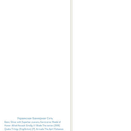
Украинская Баннерная Сеть
Basic Silver with Superbar скачать бесплатно
Medal of
Honor: Allied Assault
Блейд 4 / Blade The series (2006)
Quake Trilogy (Eng/Action) {P}
Armada The April Releases