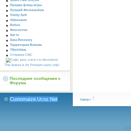
South Park OnLine
Лучшие флеш-игры
Лучший Фотоальбом
Trinity Soft
Videosaver
Rohos
Флогистон
Sat-tv
Data Recovery
Территория Взлома
TRichView
Отправка СМС
This feature is for Premium users only!
Последние сообщения с
Форума
©
Customaize.Ucoz.Net
gran