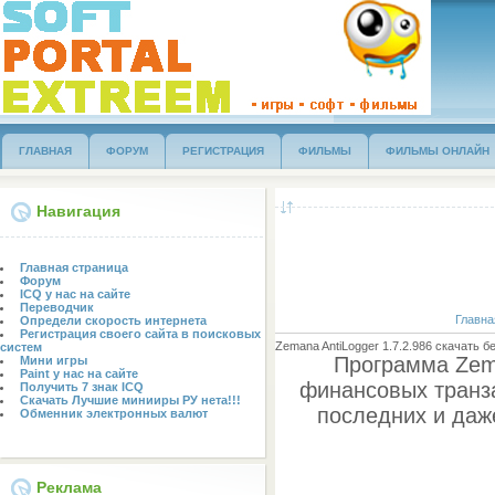
ГЛАВНАЯ
ФОРУМ
РЕГИСТРАЦИЯ
ФИЛЬМЫ
ФИЛЬМЫ ОНЛАЙН
Навигация
Главная страница
Форум
ICQ у нас на сайте
Переводчик
Главна
Определи скорость интернета
Регистрация своего сайта в поисковых
Zemana AntiLogger 1.7.2.986 скачать б
систем
Программа Zema
Мини игры
Paint у нас на сайте
финансовых транз
Получить 7 знак ICQ
Скачать Лучшие минииры РУ нета!!!
последних и даже
Обменник электронных валют
Реклама