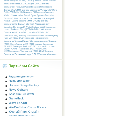
Street Hooligans 2 (2009) DVDRip онлайн - online скачать
бесплатно
ReactOS v 0.3.9 Alpha LiveCD скачать
бесплатно
FreshClub Music Releases of Progressive
Trance (26.04.2009) скачать бесплатно
Windows XP Dark
Edition V.7 Rebirth DVD Апрель 2009 скачать бесплатно
Medal of Honor: Allied Assault
Sparx Systems Enterprise
Architect 7.5.844 скачать бесплатно
Человек, который
любит / L'uomo che ama (2008) DVDRip скачать
бесплатно
По фильму Star Trek XI создают игру
Sensation The Ocean Of White (Portugal 2009)
Гордость и
слава / Pride and Glory (2008) DVDRip 2100 скачать
бесплатно
Microsoft Windows Vista SP2 x64 -8in1-
Activated (2009) Rus/Eng скачать бесплатно
Хозяева улиц
/ Bay City (2008) DVDRip онлайн - online скачать
бесплатно
Онлайн/Online - Обитаемый остров: Схватка
(2009)
I Love Trance Vol 15 (2009) скачать бесплатно
SILKYPIX Developer Studio v3.0.28.1 скачать бесплатно
Онлайн/Online - Папе снова 17 / 17 Again (2009)
МЕГАКоллекция "Системный" (2009) 2DVD9 скачать
бесплатно
Zemana AntiLogger 1.7.2.986 скачать бесплатно
Партнёры Сайта
Аддоны для wow
Читы для wow
Ultimate Design Factory
News Goha.ru
База знаний WoW
GameHack
WoW-boX.Ru
WarCraft-Как Стиль Жизни
Южный Парк Онлайн