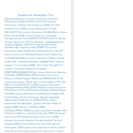
Украинская Баннерная Сеть
Advanced Defrag v2.6 скачать бесплатно
Symantec
PcAnywhere Corporate Edition v12.5.0.442 скачать
бесплатно
Снайпер / Sun cheung sau (2009)
DJ GeN -
Tecktonik Vol.2 (2009) скачать бесплатно
Dr.Web
5.00.1.04272 Rus скачать бесплатно
The Best Electro-house
Music Vol.16 (2009) скачать бесплатно
Demigod /
Demigod. Битвы богов (2009/RUS/ENG/RePack by cdman)
скачать бесплатно
GTA San Andreas - Тройной форсаж:
Токийский Дрифт (2006) RUS скачать бесплатно
Человек-паук: паутина теней (2008/RUS) скачать
бесплатно
Super Flexible File Synchronizer Pro 4.56.199
скачать бесплатно
Advanced SystemCare Professional
v3.3.0.646 Multilingual скачать бесплатно
Need for Speed
Undercover - новый автомобиль
LittleBigPlanet
Скоро на
экранах / Coming Soon (2008)
Vista Codec Package 5.2.4
скачать бесплатно
Франклин / Franklyn
(2008/700Mb/1400Mb/DVDRip) скачать бесплатно
Викинги
/ Outlander (2008/HDRip/1.46 Гб) скачать бесплатно
Killzone 2
X-Men Origins: Wolverine (2009/ENG/MULTI4)
скачать бесплатно
Облёт МКС и обзор Земли / STS 119 -
ISS FLy around Earth HD-DVDRip скачать бесплатно
Обескровленные / Bled (2009) DVDRip скачать бесплатно
MS Windows XP Pro SP3 Russian Release GZRBuild Made
(04.2009) скачать бесплатно
FreeRapid Downloader 0.82
Final Portable скачать бесплатно
Абонент временно
недоступен (Серии 4 из 4) (2009) DVDRip скачать
бесплатно
Онлайн/Online - Долина ангелов / Valley of
Angels (2008)
Фанаты / Fanboys (2008)
DVDRip(1400Mb+700Mb) скачать бесплатно
Portable Gold
Collection of Antivirus and Internet Security 2009 Full скачать
бесплатно
20 Progressive House Tunes vol. 2 (2009)
скачать бесплатно
Форсаж 4 онлайн
Armada The April
Releases 2009 скачать бесплатно
Губка Боб против
Громадины (2009) mp4 скачать бесплатно
Nikon Camera
Control Pro 2.5.0 скачать бесплатно
Хулиганы 2 / Green