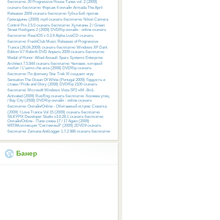
бесплатно
20 Progressive House Tunes vol. 2 (2009)
скачать бесплатно
Форсаж 4 онлайн
Armada The April
Releases 2009 скачать бесплатно
Губка Боб против
Громадины (2009) mp4 скачать бесплатно
Nikon Camera
Control Pro 2.5.0 скачать бесплатно
Хулиганы 2 / Green
Street Hooligans 2 (2009) DVDRip онлайн - online скачать
бесплатно
ReactOS v 0.3.9 Alpha LiveCD скачать
бесплатно
FreshClub Music Releases of Progressive
Trance (26.04.2009) скачать бесплатно
Windows XP Dark
Edition V.7 Rebirth DVD Апрель 2009 скачать бесплатно
Medal of Honor: Allied Assault
Sparx Systems Enterprise
Architect 7.5.844 скачать бесплатно
Человек, который
любит / L'uomo che ama (2008) DVDRip скачать
бесплатно
По фильму Star Trek XI создают игру
Sensation The Ocean Of White (Portugal 2009)
Гордость и
слава / Pride and Glory (2008) DVDRip 2100 скачать
бесплатно
Microsoft Windows Vista SP2 x64 -8in1-
Activated (2009) Rus/Eng скачать бесплатно
Хозяева улиц
/ Bay City (2008) DVDRip онлайн - online скачать
бесплатно
Онлайн/Online - Обитаемый остров: Схватка
(2009)
I Love Trance Vol 15 (2009) скачать бесплатно
SILKYPIX Developer Studio v3.0.28.1 скачать бесплатно
Онлайн/Online - Папе снова 17 / 17 Again (2009)
МЕГАКоллекция "Системный" (2009) 2DVD9 скачать
бесплатно
Zemana AntiLogger 1.7.2.986 скачать бесплатно
Банер