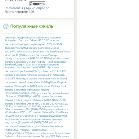
Результаты
|
Архив опросов
Всего ответов:
106
Популярные файлы
Advanced Defrag v2.6 скачать бесплатно
Symantec
PcAnywhere Corporate Edition v12.5.0.442 скачать
бесплатно
Снайпер / Sun cheung sau (2009)
DJ GeN -
Tecktonik Vol.2 (2009) скачать бесплатно
Dr.Web
5.00.1.04272 Rus скачать бесплатно
The Best Electro-house
Music Vol.16 (2009) скачать бесплатно
Demigod /
Demigod. Битвы богов (2009/RUS/ENG/RePack by cdman)
скачать бесплатно
GTA San Andreas - Тройной форсаж:
Токийский Дрифт (2006) RUS скачать бесплатно
Человек-паук: паутина теней (2008/RUS) скачать
бесплатно
Super Flexible File Synchronizer Pro 4.56.199
скачать бесплатно
Advanced SystemCare Professional
v3.3.0.646 Multilingual скачать бесплатно
Need for Speed
Undercover - новый автомобиль
LittleBigPlanet
Скоро на
экранах / Coming Soon (2008)
Vista Codec Package 5.2.4
скачать бесплатно
Франклин / Franklyn
(2008/700Mb/1400Mb/DVDRip) скачать бесплатно
Викинги
/ Outlander (2008/HDRip/1.46 Гб) скачать бесплатно
Killzone 2
X-Men Origins: Wolverine (2009/ENG/MULTI4)
скачать бесплатно
Облёт МКС и обзор Земли / STS 119 -
ISS FLy around Earth HD-DVDRip скачать бесплатно
Обескровленные / Bled (2009) DVDRip скачать бесплатно
MS Windows XP Pro SP3 Russian Release GZRBuild Made
(04.2009) скачать бесплатно
FreeRapid Downloader 0.82
Final Portable скачать бесплатно
Абонент временно
недоступен (Серии 4 из 4) (2009) DVDRip скачать
бесплатно
Онлайн/Online - Долина ангелов / Valley of
Angels (2008)
Фанаты / Fanboys (2008)
DVDRip(1400Mb+700Mb) скачать бесплатно
Portable Gold
Collection of Antivirus and Internet Security 2009 Full скачать