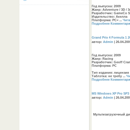
Год выпуска:
2009
Жанр:
Adventure / 3D / 
Разработчик:
GameCo S
Издательство:
Акелла
Платформа:
PC<
...
Чита
Подробнее
Комментари
Grand Prix 4 Formula 1 
автор:
Admin
| 26.04.20
Год выпуска:
2009
Жанр:
Racing
Разработчик:
Geoff Cr
Платформа:
PC
Тип издания:
лицензия
Таблэтка:
не требу
...
Чи
Подробнее
Комментари
MS Windows XP Pro SP3 
автор:
Admin
| 26.04.20
Мультизагрузочный ди