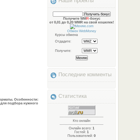
Наши проекты
Получите WM
R
-бонус
от 0,01 до 0,20 WMR на свой кошелек!
Обмен WebMoney
Курсы обмена
Отдадите:
Получите:
Последние комменты
Статистика
орматы. Особенности:
 для подбора нужного
-----------------------------------
Кто онлайн
-----------------------------------
Онлайн всего:
1
Гостей:
1
Пользователей:
0