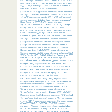
Русcкая сборка Windows 7 Build 7106 x86 BLACK EDITION
Ultimate скачать бесплатно
Хмельной фестиваль
Серые
сады / Grey Gardens (2009) DVDScr скачать бесплатно
ВАЖНО СМОТРЕТЬ ВСЕМ
Про любовь
(2009/700Mb/DVDRip) скачать бесплатно
Italian Hardstyle
Vol 15 (2009) скачать бесплатно
Сегодня ночью я сплю с
тобой / Ce soir, je dors chez toi (2007) DVDRip [Лицензия!]
скачать бесплатно
LittleBigPlanet
Никогда не сдавайся /
Never Surrender (2009) DVD5 скачать бесплатно
Адреналин 2: Высокое напряжение / Crank: High Voltage
(2009) TS скачать бесплатно
ALT Linux 4.1 Desktop
скачать бесплатно
World in Conflict: Soviet Assault
Hotel
Giant 2 : Доходный дом 2 (2008/Rus/Akella) скачать
бесплатно
Opera Turbo 10.0 Build 1497 Alpha
I Love Trance
Vol 15 (2009) скачать бесплатно
Dubstep Collection 6
(2009) скачать бесплатно
Обитаемый остров: Схватка
(2009) CAMRip скачать бесплатно
JetPhoto Studio 4.3
скачать бесплатно
MS Windows XP Pro SP3 Russian
Release GZRBuild Made (04.2009) скачать бесплатно
Sorenson Squeeze 5.0.4.10 скачать бесплатно
KolibriOS 2.0
XP Pro Russian SP3 + SATA/RAID drivers Год выпуска: 2008
Версия: 2.0 Платформа: x86-32bit Язык интерфейса:
Русский Описание:
Онлайн/Online - Долина ангелов / Valley
of Angels (2008)
Super Flexible File Synchronizer Pro
4.56.199 скачать бесплатно
SBMAV Disk Cleaner 2009 3.33
Build 9071 Rus скачать бесплатно
Dj Kustov - UNrelax 2
(2009) скачать бесплатно
Wise Registry Cleaner Pro
4.24.184 скачать бесплатно
Онлайн/Online -
Рассказывающий / The Telling (2009)
Клуб / Clubbed
(2008) DVDRip(1400Mb) скачать бесплатно
Windows XP
Dark Edition V.7 Rebirth DVD Апрель 2009 скачать
бесплатно
ZwCAD 2009 Professional v2009.03.31.9752
Официальная русская версия скачать бесплатно
Онлайн/Online - Папе снова 17 / 17 Again (2009)
SILKYPIX
Developer Studio v3.0.28.1 скачать бесплатно
4U Download
YouTube Video v2.3.2 скачать бесплатно
70 лучших модов
и патчей GTA IV 2009 скачать бесплатно
Пятое измерение
/ Push (2009/DVDScr/1400/700) *PROPER* скачать
бесплатно
Сборник официальных обновлений Windows
Update для Windows XP SP3 [От 15.04.2009] скачать
бесплатно
Arcsoft TotalMedia Theatre 3.0.1.120 Platinum