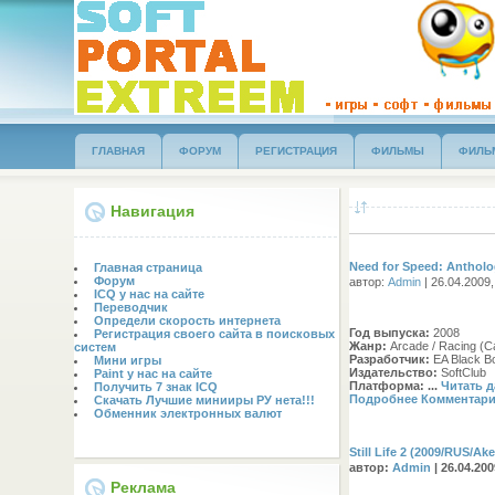
ГЛАВНАЯ
ФОРУМ
РЕГИСТРАЦИЯ
ФИЛЬМЫ
ФИЛЬ
Навигация
Need for Speed: Anthol
Главная страница
Форум
автор:
Admin
| 26.04.2009,
ICQ у нас на сайте
Переводчик
Определи скорость интернета
Год выпуска:
2008
Регистрация своего сайта в поисковых
Жанр:
Arcade / Racing (C
систем
Разработчик:
EA Black B
Мини игры
Издательство:
SoftClub
Paint у нас на сайте
Платформа:
...
Читать 
Получить 7 знак ICQ
Подробнее
Комментари
Скачать Лучшие минииры РУ нета!!!
Обменник электронных валют
Still Life 2 (2009/RUS/A
автор:
Admin
| 26.04.20
Реклама