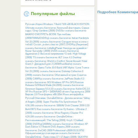
Подробнее
Комментари
Популярные файлы
Русcкая сборка Windows 7 Build 7106 x86 BLACK EDITION
Ultimate скачать бесплатно
Хмельной фестиваль
Серые
сады / Grey Gardens (2009) DVDScr скачать бесплатно
ВАЖНО СМОТРЕТЬ ВСЕМ
Про любовь
(2009/700Mb/DVDRip) скачать бесплатно
Italian Hardstyle
Vol 15 (2009) скачать бесплатно
Сегодня ночью я сплю с
тобой / Ce soir, je dors chez toi (2007) DVDRip [Лицензия!]
скачать бесплатно
LittleBigPlanet
Никогда не сдавайся /
Never Surrender (2009) DVD5 скачать бесплатно
Адреналин 2: Высокое напряжение / Crank: High Voltage
(2009) TS скачать бесплатно
ALT Linux 4.1 Desktop
скачать бесплатно
World in Conflict: Soviet Assault
Hotel
Giant 2 : Доходный дом 2 (2008/Rus/Akella) скачать
бесплатно
Opera Turbo 10.0 Build 1497 Alpha
I Love Trance
Vol 15 (2009) скачать бесплатно
Dubstep Collection 6
(2009) скачать бесплатно
Обитаемый остров: Схватка
(2009) CAMRip скачать бесплатно
JetPhoto Studio 4.3
скачать бесплатно
MS Windows XP Pro SP3 Russian
Release GZRBuild Made (04.2009) скачать бесплатно
Sorenson Squeeze 5.0.4.10 скачать бесплатно
KolibriOS 2.0
XP Pro Russian SP3 + SATA/RAID drivers Год выпуска: 2008
Версия: 2.0 Платформа: x86-32bit Язык интерфейса:
Русский Описание:
Онлайн/Online - Долина ангелов / Valley
of Angels (2008)
Super Flexible File Synchronizer Pro
4.56.199 скачать бесплатно
SBMAV Disk Cleaner 2009 3.33
Build 9071 Rus скачать бесплатно
Dj Kustov - UNrelax 2
(2009) скачать бесплатно
Wise Registry Cleaner Pro
4.24.184 скачать бесплатно
Онлайн/Online -
Рассказывающий / The Telling (2009)
Клуб / Clubbed
(2008) DVDRip(1400Mb) скачать бесплатно
Windows XP
Dark Edition V.7 Rebirth DVD Апрель 2009 скачать
бесплатно
ZwCAD 2009 Professional v2009.03.31.9752
Официальная русская версия скачать бесплатно
Онлайн/Online - Папе снова 17 / 17 Again (2009)
SILKYPIX