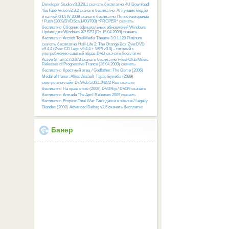
Developer Studio v3.0.28.1 скачать бесплатно
4U Download
YouTube Video v2.3.2 скачать бесплатно
70 лучших модов
и патчей GTA IV 2009 скачать бесплатно
Пятое измерение
/ Push (2009/DVDScr/1400/700) *PROPER* скачать
бесплатно
Сборник официальных обновлений Windows
Update для Windows XP SP3 [От 15.04.2009] скачать
бесплатно
Arcsoft TotalMedia Theatre 3.0.1.120 Platinum
скачать бесплатно
Half-Life 2: The Orange Box
ZverDVD
v9.4.4 (Zver CD Lego v9.4.4 + WPI v3.0) - готовый к
употреблению сшитый образ DVD скачать бесплатно
Active Smart 2.7.0.673 скачать бесплатно
FreshClub Music
Releases of Progressive Trance (26.04.2009) скачать
бесплатно
Крестный отец / Godfather: The Game (2006)
Medal of Honor: Allied Assault
Тарас Бульба (2009)
смотреть онлайн
Dr.Web 5.00.1.04272 Rus скачать
бесплатно
На краю стою (2008) DVDRip / DVD9 скачать
бесплатно
Armada The April Releases 2009 скачать
бесплатно
Empire: Total War
Блондинки в законе / Legally
Blondes (2009)
Advanced Defrag v2.6 скачать бесплатно
Банер