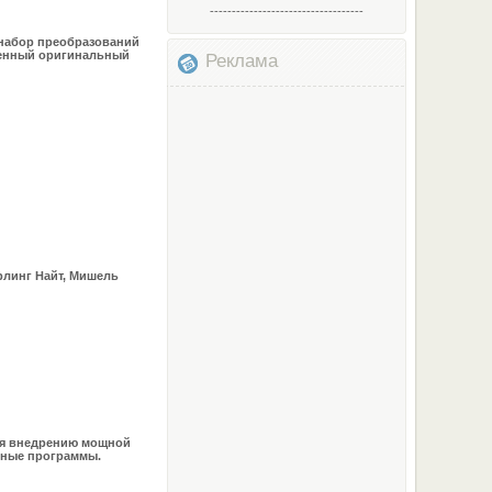
-----------------------------------
 набор преобразований
менный оригинальный
Реклама
рлинг Найт, Мишель
ря внедрению мощной
осные программы.