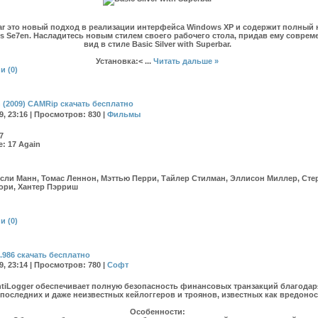
ar
это новый подход в реализации интерфейса Windows XP и содержит полный
s Se7en. Насладитесь новым стилем своего рабочего стола, придав ему совре
вид в стиле Basic Silver with Superbar.
Установка:<
...
Читать дальше »
и (0)
n (2009) CAMRip скачать бесплатно
09, 23:16 | Просмотров: 830 |
Фильмы
7
е:
17 Again
сли Манн, Томас Леннон, Мэттью Перри, Тайлер Стилман, Эллисон Миллер, Сте
гори, Хантер Пэрриш
»
и (0)
2.986 скачать бесплатно
09, 23:14 | Просмотров: 780 |
Софт
tiLogger обеспечивает полную безопасность финансовых транзакций благода
 последних и даже неизвестных кейлоггеров и троянов, известных как вредон
Особенности
: