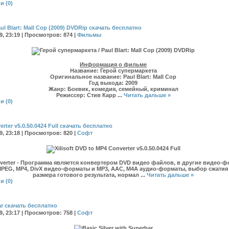
и (0)
ul Blart: Mall Cop (2009) DVDRip скачать бесплатно
09, 23:19 | Просмотров: 874 |
Фильмы
Информация о фильме
Название:
Герой супермаркета
Оригинальное название:
Paul Blart: Mall Cop
Год выхода:
2009
Жанр:
Боевик, комедия, семейный, криминал
Режиссер:
Стив Карр
...
Читать дальше »
и (0)
erter v5.0.50.0424 Full скачать бесплатно
09, 23:18 | Просмотров: 820 |
Софт
verter
- Программа является конвертером DVD видео файлов, в другие видео-ф
 MPEG, MP4, DivX видео-форматы и MP3, AAC, M4A аудио-форматы, выбор сжатия
размера готового результата, нормал
...
Читать дальше »
и (0)
bar скачать бесплатно
09, 23:17 | Просмотров: 758 |
Софт