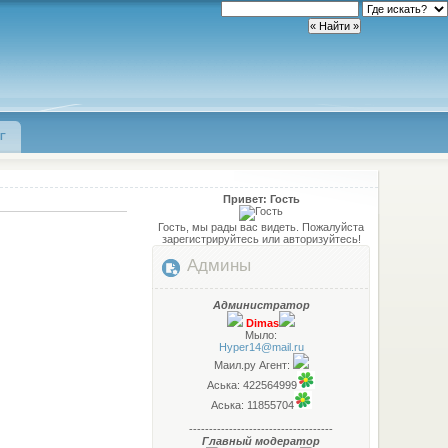
Г
Привет: Гость
Гость, мы рады вас видеть. Пожалуйста
зарегистрируйтесь или авторизуйтесь!
Админы
Администратор
Dimas
Мыло:
Hyper14@mail.ru
Маил.ру Агент:
Аська: 422564999
Аська: 11855704
------------------------------------
Главный модератор