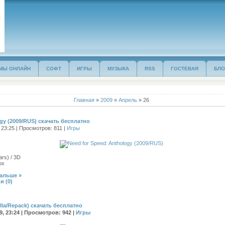
МЫ ОНЛАЙН
СОФТ
ИГРЫ
МУЗЫКА
RSS
ГОСТЕВАЯ
БЛО
Главная
»
2009
»
Апрель
»
26
ogy (2009/RUS) скачать бесплатно
 23:25 | Просмотров: 811 |
Игры
ars) / 3D
ox
дальше »
и (0)
kella/Repack) скачать бесплатно
09, 23:24 | Просмотров: 942 |
Игры