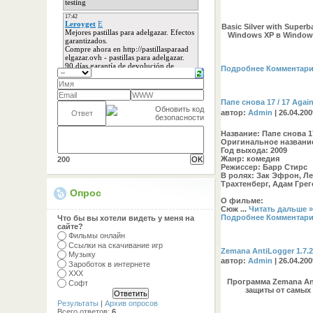
Basic Silver with Superb
Windows XP в Window
Подробнее
Комментари
Папе снова 17 / 17 Agai
автор:
Admin
| 26.04.20
Название:
Папе снова 1
Оригинальное названи
Год выхода:
2009
Жанр:
комедия
200
Режиссер:
Барр Стирс
В ролях:
Зак Эфрон, Ле
Трахтенберг, Адам Гре
Опрос
О фильме:
Сюж
...
Читать дальше 
Подробнее
Комментари
Что бы вы хотели видеть у меня на
сайте?
Фильмы онлайн
Ссылки на скачивание игр
Zemana AntiLogger 1.7.
Музыку
автор:
Admin
| 26.04.20
Зароботок в интернете
ХХХ
Программа Zemana An
Софт
защиты от самых
Результаты
|
Архив опросов
Всего ответов:
6