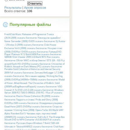
Результаты
|
Архив опросов
Всего ответов:
106
Популярные файлы
FreshClub Music Releases of Progressive Trance
(26.04.2009) скачать бесплатно
Никогда не сдавайся /
Never Surrender (2009) DVD5 скачать бесплатно
Dj Kustov
- UNrelax 2 (2009) скачать бесплатно
Club-House
Exclusive Vol.6 (2009) скачать бесплатно
На краю стою
(2008) DVDRip / DVD9 скачать бесплатно
FantasyDVD
Player Platinum 9.7.2 Build 0409 Rus скачать бесплатно
SBMAV Disk Cleaner 2009 3.33 Build 9071 Rus скачать
бесплатно
Облёт МКС и обзор Земли / STS 119 - ISS FLy
around Earth HD-DVDRip скачать бесплатно
Chronicles of
Riddick: Assault on Dark Athena (PC) скачать бесплатно
Portable Gold Collection of Antivirus and Internet Security
2009 Full скачать бесплатно
Zemana AntiLogger 1.7.2.986
скачать бесплатно
Лето наших надежд / Kicking the Dog
(2009) DVDRip(1400Mb+700Mb) скачать бесплатно
Medal
of Honor: Allied Assault
The Chronicles of Riddick. Gold
(2009/Rus/Eng/Акелла/Repack) скачать бесплатно
VSO
Convert X To DVD v3.5.3.139 скачать бесплатно
Windows
Server 2008 R2 7100-0-090421-1700 RC / Rus LP скачать
бесплатно
Electro House Collection 35 (2009) скачать
бесплатно
Гордость и слава / Pride and Glory (2008)
DVDRip 2100 скачать бесплатно
Осажденные упырями /
Dead Heist (2007) DVDRip скачать бесплатно
Скоро на
экранах / Coming Soon (2008)
Opera Turbo 10.0 Build 1497
Alpha
Resident Evil 5
Человек-паук: паутина теней
(2008/RUS) скачать бесплатно
Half-Life 2: The Orange Box
Xilisoft DVD to MP4 Converter v5.0.50.0424 Full скачать
бесплатно
Русcкая сборка Windows 7 Build 7100 x64
Ultimate от TelovozWAREZ скачать бесплатно
Club Kaos