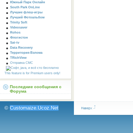
Южный Парк Онлайн
South Park OnLine
Лучшие флеш-игры
Лучший Фотоальбом
Trinity Soft
Videosaver
Rohos
Флогистон
Sat-tv
Data Recovery
Территория Взлома
TRichView
Отправка СМС
This feature is for Premium users only!
Последние сообщения с
Форума
©
Customaize.Ucoz.Net