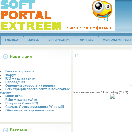
ГЛАВНАЯ
ФОРУМ
РЕГИСТРАЦИЯ
ФИЛЬМЫ
ФИЛЬМЫ ОНЛАЙН
Навигация
Главная страница
Форум
ICQ у нас на сайте
Переводчик
Г
Определи скорость интернета
Регистрация своего сайта в поисковых
Рассказывающий / The Telling (2009)
систем
Мини игры
Paint у нас на сайте
Получить 7 знак ICQ
Скачать Лучшие минииры РУ нета!!!
Обменник электронных валют
Реклама