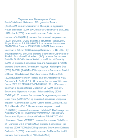
Украинская Баннерная Сеть
FreshClub Music Releases of Progressive Trance
(26.04.2009) скачать бесплатно
Никогда не сдавайся /
Never Surrender (2009) DVD5 скачать бесплатно
Dj Kustov
- UNrelax 2 (2009) скачать бесплатно
Club-House
Exclusive Vol.6 (2009) скачать бесплатно
На краю стою
(2008) DVDRip / DVD9 скачать бесплатно
FantasyDVD
Player Platinum 9.7.2 Build 0409 Rus скачать бесплатно
SBMAV Disk Cleaner 2009 3.33 Build 9071 Rus скачать
бесплатно
Облёт МКС и обзор Земли / STS 119 - ISS FLy
around Earth HD-DVDRip скачать бесплатно
Chronicles of
Riddick: Assault on Dark Athena (PC) скачать бесплатно
Portable Gold Collection of Antivirus and Internet Security
2009 Full скачать бесплатно
Zemana AntiLogger 1.7.2.986
скачать бесплатно
Лето наших надежд / Kicking the Dog
(2009) DVDRip(1400Mb+700Mb) скачать бесплатно
Medal
of Honor: Allied Assault
The Chronicles of Riddick. Gold
(2009/Rus/Eng/Акелла/Repack) скачать бесплатно
VSO
Convert X To DVD v3.5.3.139 скачать бесплатно
Windows
Server 2008 R2 7100-0-090421-1700 RC / Rus LP скачать
бесплатно
Electro House Collection 35 (2009) скачать
бесплатно
Гордость и слава / Pride and Glory (2008)
DVDRip 2100 скачать бесплатно
Осажденные упырями /
Dead Heist (2007) DVDRip скачать бесплатно
Скоро на
экранах / Coming Soon (2008)
Opera Turbo 10.0 Build 1497
Alpha
Resident Evil 5
Человек-паук: паутина теней
(2008/RUS) скачать бесплатно
Half-Life 2: The Orange Box
Xilisoft DVD to MP4 Converter v5.0.50.0424 Full скачать
бесплатно
Русcкая сборка Windows 7 Build 7100 x64
Ultimate от TelovozWAREZ скачать бесплатно
Club Kaos
24 (Unmixed Cdj Format) (2009) скачать бесплатно
Про
любовь (2009/700Mb/DVDRip) скачать бесплатно
Dubstep
Collection 6 (2009) скачать бесплатно
JetPhoto Studio 4.3
скачать бесплатно
Клуб / Clubbed (2008)