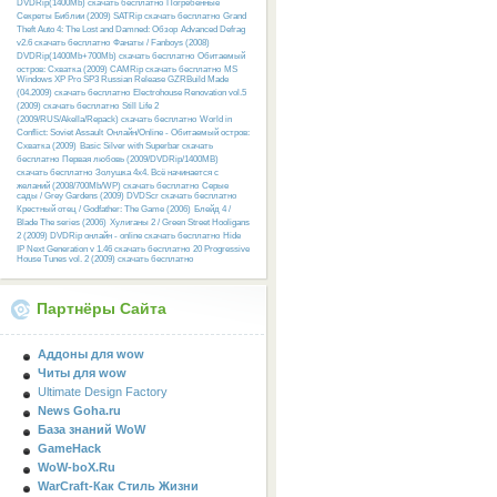
DVDRip(1400Mb) скачать бесплатно
Погребенные
Секреты Библии (2009) SATRip скачать бесплатно
Grand
Theft Auto 4: The Lost and Damned: Обзор
Advanced Defrag
v2.6 скачать бесплатно
Фанаты / Fanboys (2008)
DVDRip(1400Mb+700Mb) скачать бесплатно
Обитаемый
остров: Схватка (2009) CAMRip скачать бесплатно
MS
Windows XP Pro SP3 Russian Release GZRBuild Made
(04.2009) скачать бесплатно
Electrohouse Renovation vol.5
(2009) скачать бесплатно
Still Life 2
(2009/RUS/Akella/Repack) скачать бесплатно
World in
Conflict: Soviet Assault
Онлайн/Online - Обитаемый остров:
Схватка (2009)
Basic Silver with Superbar скачать
бесплатно
Первая любовь (2009/DVDRip/1400MB)
скачать бесплатно
Золушка 4х4. Всё начинается с
желаний (2008/700Mb/WP) скачать бесплатно
Серые
сады / Grey Gardens (2009) DVDScr скачать бесплатно
Крестный отец / Godfather: The Game (2006)
Блейд 4 /
Blade The series (2006)
Хулиганы 2 / Green Street Hooligans
2 (2009) DVDRip онлайн - online скачать бесплатно
Hide
IP Next Generation v 1.46 скачать бесплатно
20 Progressive
House Tunes vol. 2 (2009) скачать бесплатно
Партнёры Сайта
Аддоны для wow
Читы для wow
Ultimate Design Factory
News Goha.ru
База знаний WoW
GameHack
WoW-boX.Ru
WarCraft-Как Стиль Жизни