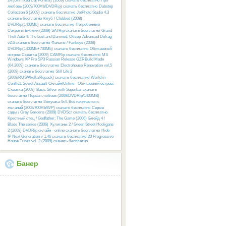
24 (Unmixed Cdj Format) (2009) скачать бесплатно
Про
любовь (2009/700Mb/DVDRip) скачать бесплатно
Dubstep
Collection 6 (2009) скачать бесплатно
JetPhoto Studio 4.3
скачать бесплатно
Клуб / Clubbed (2008)
DVDRip(1400Mb) скачать бесплатно
Погребенные
Секреты Библии (2009) SATRip скачать бесплатно
Grand
Theft Auto 4: The Lost and Damned: Обзор
Advanced Defrag
v2.6 скачать бесплатно
Фанаты / Fanboys (2008)
DVDRip(1400Mb+700Mb) скачать бесплатно
Обитаемый
остров: Схватка (2009) CAMRip скачать бесплатно
MS
Windows XP Pro SP3 Russian Release GZRBuild Made
(04.2009) скачать бесплатно
Electrohouse Renovation vol.5
(2009) скачать бесплатно
Still Life 2
(2009/RUS/Akella/Repack) скачать бесплатно
World in
Conflict: Soviet Assault
Онлайн/Online - Обитаемый остров:
Схватка (2009)
Basic Silver with Superbar скачать
бесплатно
Первая любовь (2009/DVDRip/1400MB)
скачать бесплатно
Золушка 4х4. Всё начинается с
желаний (2008/700Mb/WP) скачать бесплатно
Серые
сады / Grey Gardens (2009) DVDScr скачать бесплатно
Крестный отец / Godfather: The Game (2006)
Блейд 4 /
Blade The series (2006)
Хулиганы 2 / Green Street Hooligans
2 (2009) DVDRip онлайн - online скачать бесплатно
Hide
IP Next Generation v 1.46 скачать бесплатно
20 Progressive
House Tunes vol. 2 (2009) скачать бесплатно
Банер