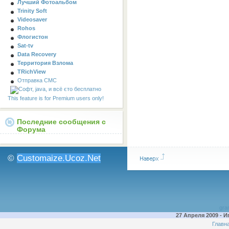
Лучший Фотоальбом
Trinity Soft
Videosaver
Rohos
Флогистон
Sat-tv
Data Recovery
Территория Взлома
TRichView
Отправка СМС
This feature is for Premium users only!
Последние сообщения с
Форума
©
Customaize.Ucoz.Net
gran
27 Апреля 2009 -
Главн