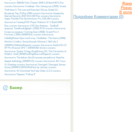
Жанр
бесплатно
SBMAV Disk Cleaner 2009 3.33 Build 9071 Rus
скачать бесплатно
Снайпер / Sun cheung sau (2009)
Grand
Режис
Theft Auto 4: The Lost and Damned: Обзор
Global DJ
В роля
Broadcast Top 15 May 2009 скачать бесплатно
Kaspersky
Подробнее
Комментарии (0)
Internet Security 2010 9.0.0.340 Rus скачать бесплатно
Super Flexible File Synchronizer Pro 4.56.199 скачать
бесплатно
FantasyDVD Player Platinum 9.7.2 Build 0409
Rus скачать бесплатно
GTA San Andreas - Тройной
форсаж: Токийский Дрифт (2006) RUS скачать бесплатно
Скоро на экранах / Coming Soon (2008)
Grand Prix 4
Formula 1 2009 (2009/ENG) скачать бесплатно
LittleBigPlanet
Крестный отец / Godfather: The Game (2006)
World in Conflict: Soviet Assault
Killzone 2
Still Life 2
(2009/RUS/Akella/Repack) скачать бесплатно
KolibriOS 2.0
XP Pro Russian SP3 + SATA/RAID drivers скачать
бесплатно
Quake Trilogy (Eng/Action) {P}
The Chronicles of
Riddick. Gold (2009/Rus/Eng/Акелла/Repack) скачать
бесплатно
The Italian Job (Итальянская работа)
Need for
Speed: Anthology (2009/RUS) скачать бесплатно
ALT Linux
4.1 Desktop скачать бесплатно
Demigod / Demigod. Битвы
богов (2009/RUS/ENG/RePack by cdman) скачать
бесплатно
4U Download YouTube Video v2.3.2 скачать
бесплатно
Превью "Fallout 3"
Банер