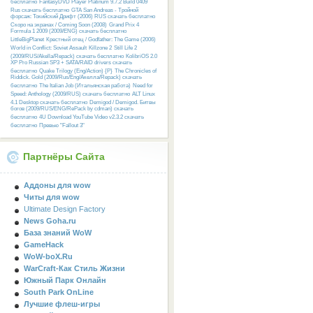
бесплатно
FantasyDVD Player Platinum 9.7.2 Build 0409
Rus скачать бесплатно
GTA San Andreas - Тройной
форсаж: Токийский Дрифт (2006) RUS скачать бесплатно
Скоро на экранах / Coming Soon (2008)
Grand Prix 4
Formula 1 2009 (2009/ENG) скачать бесплатно
LittleBigPlanet
Крестный отец / Godfather: The Game (2006)
World in Conflict: Soviet Assault
Killzone 2
Still Life 2
(2009/RUS/Akella/Repack) скачать бесплатно
KolibriOS 2.0
XP Pro Russian SP3 + SATA/RAID drivers скачать
бесплатно
Quake Trilogy (Eng/Action) {P}
The Chronicles of
Riddick. Gold (2009/Rus/Eng/Акелла/Repack) скачать
бесплатно
The Italian Job (Итальянская работа)
Need for
Speed: Anthology (2009/RUS) скачать бесплатно
ALT Linux
4.1 Desktop скачать бесплатно
Demigod / Demigod. Битвы
богов (2009/RUS/ENG/RePack by cdman) скачать
бесплатно
4U Download YouTube Video v2.3.2 скачать
бесплатно
Превью "Fallout 3"
Партнёры Сайта
Аддоны для wow
Читы для wow
Ultimate Design Factory
News Goha.ru
База знаний WoW
GameHack
WoW-boX.Ru
WarCraft-Как Стиль Жизни
Южный Парк Онлайн
South Park OnLine
Лучшие флеш-игры