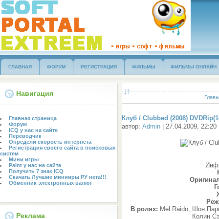
ГЛАВНАЯ
ФОРУМ
РЕГИСТРАЦИЯ
ФИЛЬМЫ
ФИЛЬМЫ ОНЛАЙН
Навигация
Главн
Клуб / Clubbed (2008) DVDRip(
Главная страница
Форум
автор:
Admin
| 27.04.2009, 22:20
ICQ у нас на сайте
Переводчик
Определи скорость интернета
Регистрация своего сайта в поисковых
систем
Мини игры
Инф
Paint у нас на сайте
Получить 7 знак ICQ
Скачать Лучшие минииры РУ нета!!!
Оригинал
Обменник электронных валют
Г
Реж
В ролях:
Mel Raido, Шон Пар
Реклама
Колин С