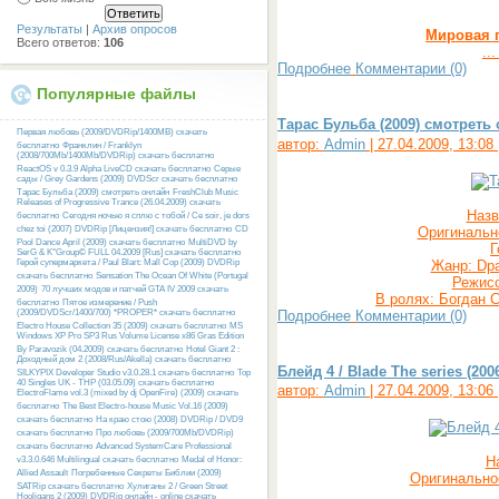
Результаты
|
Архив опросов
Мировая 
Всего ответов:
106
..
Подробнее
Комментарии (0)
Популярные файлы
Тарас Бульба (2009) смотреть
Первая любовь (2009/DVDRip/1400MB) скачать
автор:
Admin
| 27.04.2009, 13:08
бесплатно
Франклин / Franklyn
(2008/700Mb/1400Mb/DVDRip) скачать бесплатно
ReactOS v 0.3.9 Alpha LiveCD скачать бесплатно
Серые
сады / Grey Gardens (2009) DVDScr скачать бесплатно
Тарас Бульба (2009) смотреть онлайн
FreshClub Music
Releases of Progressive Trance (26.04.2009) скачать
Назв
бесплатно
Сегодня ночью я сплю с тобой / Ce soir, je dors
Оригинальн
chez toi (2007) DVDRip [Лицензия!] скачать бесплатно
CD
Pool Dance April (2009) скачать бесплатно
MultiDVD by
Г
SerG & K°Group© FULL 04.2009 [Rus] скачать бесплатно
Жанр: Dра
Герой супермаркета / Paul Blart: Mall Cop (2009) DVDRip
скачать бесплатно
Sensation The Ocean Of White (Portugal
Режисс
2009)
70 лучших модов и патчей GTA IV 2009 скачать
В ролях: Богдан 
бесплатно
Пятое измерение / Push
Подробнее
Комментарии (0)
(2009/DVDScr/1400/700) *PROPER* скачать бесплатно
Electro House Collection 35 (2009) скачать бесплатно
MS
Windows XP Pro SP3 Rus Volume License x86 Gras Edition
By Paravozik (04.2009) скачать бесплатно
Hotel Giant 2 :
Доходный дом 2 (2008/Rus/Akella) скачать бесплатно
Блейд 4 / Blade The series (200
SILKYPIX Developer Studio v3.0.28.1 скачать бесплатно
Top
40 Singles UK - THP (03.05.09) скачать бесплатно
автор:
Admin
| 27.04.2009, 13:06
ElectroFlame vol.3 (mixed by dj OpenFire) (2009) скачать
бесплатно
The Best Electro-house Music Vol.16 (2009)
скачать бесплатно
На краю стою (2008) DVDRip / DVD9
скачать бесплатно
Про любовь (2009/700Mb/DVDRip)
скачать бесплатно
Advanced SystemCare Professional
Н
v3.3.0.646 Multilingual скачать бесплатно
Medal of Honor:
Allied Assault
Погребенные Секреты Библии (2009)
Оригинальное
SATRip скачать бесплатно
Хулиганы 2 / Green Street
Hooligans 2 (2009) DVDRip онлайн - online скачать