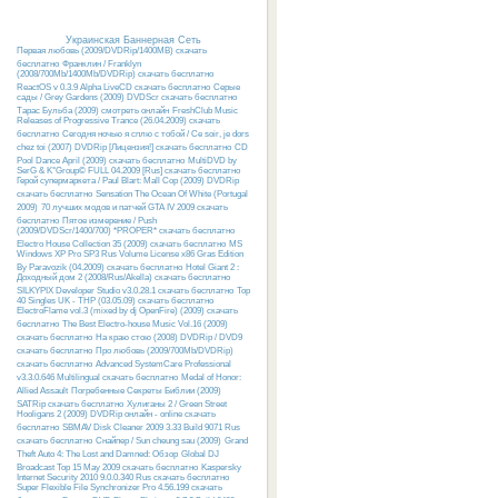
Украинская Баннерная Сеть
Первая любовь (2009/DVDRip/1400MB) скачать
бесплатно
Франклин / Franklyn
(2008/700Mb/1400Mb/DVDRip) скачать бесплатно
ReactOS v 0.3.9 Alpha LiveCD скачать бесплатно
Серые
сады / Grey Gardens (2009) DVDScr скачать бесплатно
Тарас Бульба (2009) смотреть онлайн
FreshClub Music
Releases of Progressive Trance (26.04.2009) скачать
бесплатно
Сегодня ночью я сплю с тобой / Ce soir, je dors
chez toi (2007) DVDRip [Лицензия!] скачать бесплатно
CD
Pool Dance April (2009) скачать бесплатно
MultiDVD by
SerG & K°Group© FULL 04.2009 [Rus] скачать бесплатно
Герой супермаркета / Paul Blart: Mall Cop (2009) DVDRip
скачать бесплатно
Sensation The Ocean Of White (Portugal
2009)
70 лучших модов и патчей GTA IV 2009 скачать
бесплатно
Пятое измерение / Push
(2009/DVDScr/1400/700) *PROPER* скачать бесплатно
Electro House Collection 35 (2009) скачать бесплатно
MS
Windows XP Pro SP3 Rus Volume License x86 Gras Edition
By Paravozik (04.2009) скачать бесплатно
Hotel Giant 2 :
Доходный дом 2 (2008/Rus/Akella) скачать бесплатно
SILKYPIX Developer Studio v3.0.28.1 скачать бесплатно
Top
40 Singles UK - THP (03.05.09) скачать бесплатно
ElectroFlame vol.3 (mixed by dj OpenFire) (2009) скачать
бесплатно
The Best Electro-house Music Vol.16 (2009)
скачать бесплатно
На краю стою (2008) DVDRip / DVD9
скачать бесплатно
Про любовь (2009/700Mb/DVDRip)
скачать бесплатно
Advanced SystemCare Professional
v3.3.0.646 Multilingual скачать бесплатно
Medal of Honor:
Allied Assault
Погребенные Секреты Библии (2009)
SATRip скачать бесплатно
Хулиганы 2 / Green Street
Hooligans 2 (2009) DVDRip онлайн - online скачать
бесплатно
SBMAV Disk Cleaner 2009 3.33 Build 9071 Rus
скачать бесплатно
Снайпер / Sun cheung sau (2009)
Grand
Theft Auto 4: The Lost and Damned: Обзор
Global DJ
Broadcast Top 15 May 2009 скачать бесплатно
Kaspersky
Internet Security 2010 9.0.0.340 Rus скачать бесплатно
Super Flexible File Synchronizer Pro 4.56.199 скачать