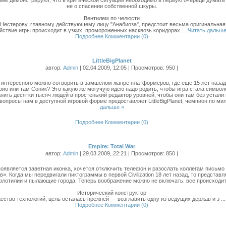
не о спасении собственной шкуры.
Вентилем по челюсти
Нестерову, главному действующему лицу "Анабиоза", предстоит весьма оригинальная
йствие игры происходит в узких, промороженных насквозь коридорах
...
Читать дальше
Подробнее
Комментарии (0)
LittleBigPlanet
автор:
Admin
| 02.04.2009, 12:05 | Просмотров: 950 |
о интересного можно сотворить в замшелом жанре платформеров, где еще 15 лет наза
ио или там Соник? Это какую же могучую идею надо родить, чтобы игра стала символ
нить десятки тысяч людей в простенький редактор уровней, чтобы они там без устали
вопросы нам в доступной игровой форме предоставляет LittleBigPlanet, чемпион по ми
дальше »
Подробнее
Комментарии (0)
Empire: Total War
автор:
Admin
| 29.03.2009, 22:21 | Просмотров: 850 |
появляется заветная иконка, хочется отключить телефон и разослать коллегам письмо
». Когда мы передвигали пиктограммы в первой Civilization 18 лет назад, то предста
флотилии и пылающие города. Теперь воображение можно не включать: все происходит
Исторический конструктор
ество технологий, цель осталась прежней — возглавить одну из ведущих держав и з
..
Подробнее
Комментарии (0)