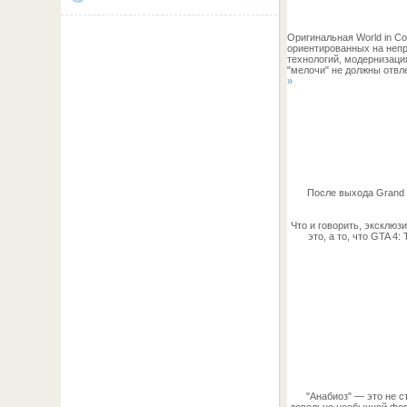
Оригинальная World in Co
ориентированных на непр
технологий, модернизация
"мелочи" не должны отвл
»
После выхода Grand T
Что и говорить, эксклюз
это, а то, что GTA 
"Анабиоз" — это не с
довольно необычной форм