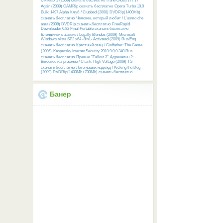
UNrelax 2 (2009) скачать бесплатно
Папе снова 17 / 17
Again (2009) CAMRip скачать бесплатно
Opera Turbo 10.0
Build 1497 Alpha
Клуб / Clubbed (2008) DVDRip(1400Mb)
скачать бесплатно
Человек, который любит / L'uomo che
ama (2008) DVDRip скачать бесплатно
FreeRapid
Downloader 0.82 Final Portable скачать бесплатно
Блондинки в законе / Legally Blondes (2009)
Microsoft
Windows Vista SP2 x64 -8in1- Activated (2009) Rus/Eng
скачать бесплатно
Крестный отец / Godfather: The Game
(2006)
Kaspersky Internet Security 2010 9.0.0.340 Rus
скачать бесплатно
Превью "Fallout 3"
Адреналин 2:
Высокое напряжение / Crank: High Voltage (2009) TS
скачать бесплатно
Лето наших надежд / Kicking the Dog
(2009) DVDRip(1400Mb+700Mb) скачать бесплатно
Банер