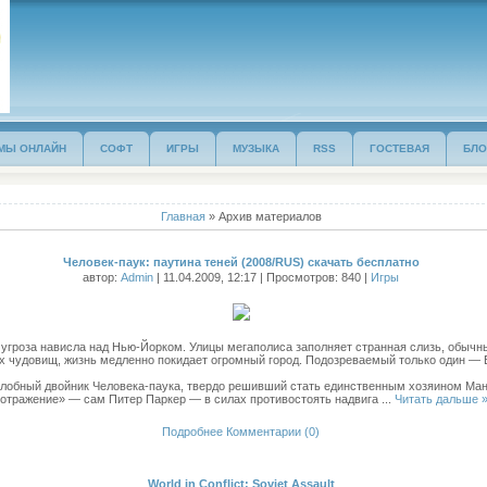
МЫ ОНЛАЙН
СОФТ
ИГРЫ
МУЗЫКА
RSS
ГОСТЕВАЯ
БЛО
Главная
»
Архив материалов
Человек-паук: паутина теней (2008/RUS) скачать бесплатно
автор:
Admin
| 11.04.2009, 12:17 | Просмотров: 840 |
Игры
угроза нависла над Нью-Йорком. Улицы мегаполиса заполняет странная слизь, обыч
х чудовищ, жизнь медленно покидает огромный город. Подозреваемый только один —
злобный двойник Человека-паука, твердо решивший стать единственным хозяином Ман
отражение» — сам Питер Паркер — в силах противостоять надвига
...
Читать дальше 
Подробнее
Комментарии (0)
World in Conflict: Soviet Assault