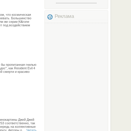
-----------------------------------
том, что космическая
Реклама
оевать. Большинство
и же серии Killzone
ет под воздействием
о бы пропитанная гнилью
с", как Resident Evil 4
ей смерти и красиво
 кинокартины Джей Джей
PS3 соответственно, так
очередь на коллективные
ругу. Авторы о
...
Читать