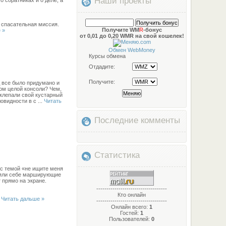
Наши проекты
 спасательная миссия.
Получите WM
R
-бонус
 »
от 0,01 до 0,20 WMR на свой кошелек!
Обмен WebMoney
Курсы обмена
Отдадите:
Получите:
д все было придумано и
ом целой консоли? Чем,
 клепали свой кустарный
ловидности в с
...
Читать
Последние комменты
Статистика
 с темой «не ищите меня
вляли себе марширующие
 прямо на экране.
-----------------------------------
Кто онлайн
.
Читать дальше »
-----------------------------------
Онлайн всего:
1
Гостей:
1
Пользователей:
0