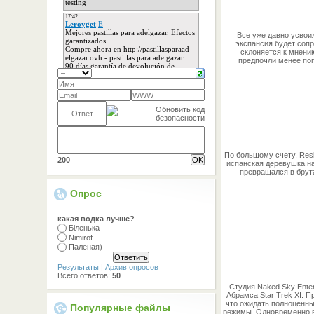
Все уже давно усвои
экспансия будет соп
склоняется к мнени
предпочли менее поп
По большому счету, Resi
200
испанская деревушка наг
превращался в брута
Опрос
какая водка лучше?
Біленька
Nimirof
Паленая)
Результаты
|
Архив опросов
Всего ответов:
50
Студия Naked Sky Ente
Абрамса Star Trek XI. П
что ожидать полноценны
Популярные файлы
режимы. Одновременно в