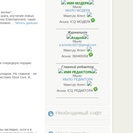
ИМЯ МОДЕРА
Мыло:
МЫЛО МОДЕРА
 волны",
Маил.ру Агент:
 шага, изучение новых
e Entertainment, такие
Аська: ICQ МОДЕРА
объемно
...
Читать дальше
------------------------------------
Журналист
Андрей
Мыло:
a.lysenko007@gmail.com
Маил.ру Агент:
Аська: 360465058
кам очередную порцию
------------------------------------
Главный редактор
ИМЯ РЕДАКТОРА
лларов. Но главное - не
Мыло:
стеме Xbox Live. И,
МЫЛО РЕДАКТОРА
Маил.ру Агент:
Аська: ICQ РЕДАКТОРА
------------------------------------
Необходимый софт
ы наглядно, хотя и в
 соратниках и о деле, а