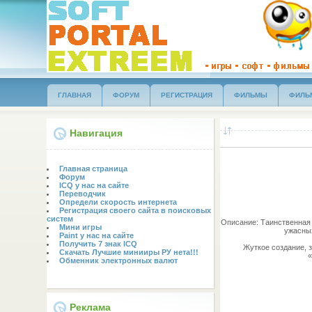
ГЛАВНАЯ
ФОРУМ
РЕГИСТРАЦИЯ
ФИЛЬМЫ
ФИЛЬ
Навигация
Главная страница
Форум
ICQ у нас на сайте
Переводчик
Определи скорость интернета
Регистрация своего сайта в поисковых
систем
Описание: Таинственная 
Мини игры
ужасны
Paint у нас на сайте
Получить 7 знак ICQ
Жуткое создание, 
Скачать Лучшие минииры РУ нета!!!
«
Обменник электронных валют
Реклама