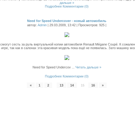
дальше »
Подробнее
Комментарии (0)
Need for Speed Undercover - новый автомобиль
автор:
Admin
| 29.03.2009, 13:42 | Просмотров: 925 |
 смогут сесть за руль виртуальной копии автомобиля Renault Mégane Coupé. К сожален
в игре, так как в салонах эта красивая модель пока ещё не появилась. Зато машину мож
Need for Speed Undercov
...
Читать дальше »
Подробнее
Комментарии (0)
«
1
2
...
13
14
15
16
»