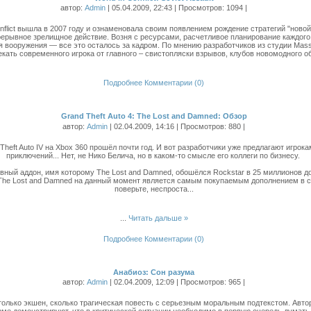
автор:
Admin
| 05.04.2009, 22:43 | Просмотров: 1094 |
nflict вышла в 2007 году и ознаменовала своим появлением рождение стратегий "новой
ерывное зрелищное действие. Возня с ресурсами, расчетливое планирование каждого
 вооружения — все это осталось за кадром. По мнению разработчиков из студии Massiv
екать современного игрока от главного – свистопляски взрывов, клубов новомодного 
Подробнее
Комментарии (0)
Grand Theft Auto 4: The Lost and Damned: Обзор
автор:
Admin
| 02.04.2009, 14:16 | Просмотров: 880 |
heft Auto IV на Xbox 360 прошёл почти год. И вот разработчики уже предлагают игро
приключений... Нет, не Нико Белича, но в каком-то смысле его коллеги по бизнесу.
ивный аддон, имя которому The Lost and Damned, обошёлся Rockstar в 25 миллионов до
4: The Lost and Damned на данный момент является самым покупаемым дополнением в си
поверьте, неспроста...
...
Читать дальше »
Подробнее
Комментарии (0)
Анабиоз: Сон разума
автор:
Admin
| 02.04.2009, 12:09 | Просмотров: 965 |
только экшен, сколько трагическая повесть с серьезным моральным подтекстом. Автор
е демонстрируют, что в критической ситуации необходимо в первую очередь думать о