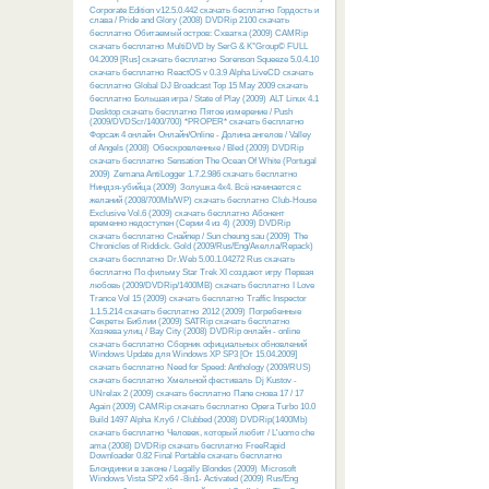
Corporate Edition v12.5.0.442 скачать бесплатно
Гордость и
слава / Pride and Glory (2008) DVDRip 2100 скачать
бесплатно
Обитаемый остров: Схватка (2009) CAMRip
скачать бесплатно
MultiDVD by SerG & K°Group© FULL
04.2009 [Rus] скачать бесплатно
Sorenson Squeeze 5.0.4.10
скачать бесплатно
ReactOS v 0.3.9 Alpha LiveCD скачать
бесплатно
Global DJ Broadcast Top 15 May 2009 скачать
бесплатно
Большая игра / State of Play (2009)
ALT Linux 4.1
Desktop скачать бесплатно
Пятое измерение / Push
(2009/DVDScr/1400/700) *PROPER* скачать бесплатно
Форсаж 4 онлайн
Онлайн/Online - Долина ангелов / Valley
of Angels (2008)
Обескровленные / Bled (2009) DVDRip
скачать бесплатно
Sensation The Ocean Of White (Portugal
2009)
Zemana AntiLogger 1.7.2.986 скачать бесплатно
Ниндзя-убийца (2009)
Золушка 4х4. Всё начинается с
желаний (2008/700Mb/WP) скачать бесплатно
Club-House
Exclusive Vol.6 (2009) скачать бесплатно
Абонент
временно недоступен (Серии 4 из 4) (2009) DVDRip
скачать бесплатно
Снайпер / Sun cheung sau (2009)
The
Chronicles of Riddick. Gold (2009/Rus/Eng/Акелла/Repack)
скачать бесплатно
Dr.Web 5.00.1.04272 Rus скачать
бесплатно
По фильму Star Trek XI создают игру
Первая
любовь (2009/DVDRip/1400MB) скачать бесплатно
I Love
Trance Vol 15 (2009) скачать бесплатно
Traffic Inspector
1.1.5.214 скачать бесплатно
2012 (2009)
Погребенные
Секреты Библии (2009) SATRip скачать бесплатно
Хозяева улиц / Bay City (2008) DVDRip онлайн - online
скачать бесплатно
Сборник официальных обновлений
Windows Update для Windows XP SP3 [От 15.04.2009]
скачать бесплатно
Need for Speed: Anthology (2009/RUS)
скачать бесплатно
Хмельной фестиваль
Dj Kustov -
UNrelax 2 (2009) скачать бесплатно
Папе снова 17 / 17
Again (2009) CAMRip скачать бесплатно
Opera Turbo 10.0
Build 1497 Alpha
Клуб / Clubbed (2008) DVDRip(1400Mb)
скачать бесплатно
Человек, который любит / L'uomo che
ama (2008) DVDRip скачать бесплатно
FreeRapid
Downloader 0.82 Final Portable скачать бесплатно
Блондинки в законе / Legally Blondes (2009)
Microsoft
Windows Vista SP2 x64 -8in1- Activated (2009) Rus/Eng