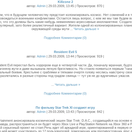
Killzone 2
автор:
Admin
| 29.03.2009, 13:45 | Просмотров: 870 |
ли, что в будущем человечеству предстоит колонизировать космос. Нет сомнений и в 
ровождаться военными конфликтами. Остается лишь вопрос, с кем же мы там будем в
ю, что это должны быть какие-нибудь невменяемо-агрессивные инопланетяне. Создател
улярный, зато более реалистичный вариант. Жители одной из колонизированных план
окружающей среды мути
...
Читать дальше »
Подробнее
Комментарии (0)
Resident Evil 5
автор:
Admin
| 29.03.2009, 13:44 | Просмотров: 919 |
dent Evil перестал быть хоррором еще в четвертой части. Да, поначалу мрачная, будт
оняла жути и даже вызывала легкую брезгливость. Но стоило появиться первым "ганадо
льный боевик. Крестьяне с граблями и тяпками очертя голову неслись навстречу сво
разлетались в разные стороны под градом свинца — тут уж не до вдумчивых ужасов.
...
Читать дальше »
Подробнее
Комментарии (0)
По фильму Star Trek XI создают игру
автор:
Admin
| 29.03.2009, 13:43 | Просмотров: 842 |
rtainment анонсировала космический экшен Star Trek: D.A.C., создающийся на основе
равда, распространяться он будет через Xbox Live и PlayStation Network на Xbox 360 и 
й серьезный проект не стоит.Речь идет об аркадной игре, ориентированной в первую 
 ней может участвовать до 12 пользователей, помогающих или противостоящих друг д