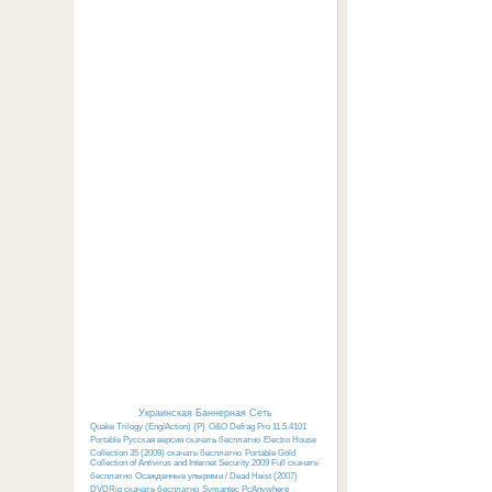
Украинская Баннерная Сеть
Quake Trilogy (Eng/Action) {P}
O&O Defrag Pro 11.5.4101
Portable Русская версия скачать бесплатно
Electro House
Collection 35 (2009) скачать бесплатно
Portable Gold
Collection of Antivirus and Internet Security 2009 Full скачать
бесплатно
Осажденные упырями / Dead Heist (2007)
DVDRip скачать бесплатно
Symantec PcAnywhere