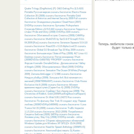
Quake Trilogy (Eng/Action) {P}
O&O Defrag Pro 11.5.4101
Portable Русская версия скачать бесплатно
Electro House
Collection 35 (2009) скачать бесплатно
Portable Gold
Collection of Antivirus and Internet Security 2009 Full скачать
бесплатно
Осажденные упырями / Dead Heist (2007)
DVDRip скачать бесплатно
Symantec PcAnywhere
Corporate Edition v12.5.0.442 скачать бесплатно
Гордость и
слава / Pride and Glory (2008) DVDRip 2100 скачать
бесплатно
Обитаемый остров: Схватка (2009) CAMRip
скачать бесплатно
MultiDVD by SerG & K°Group© FULL
04.2009 [Rus] скачать бесплатно
Sorenson Squeeze 5.0.4.10
Теперь любители гонок
скачать бесплатно
ReactOS v 0.3.9 Alpha LiveCD скачать
будет только 
бесплатно
Global DJ Broadcast Top 15 May 2009 скачать
бесплатно
Большая игра / State of Play (2009)
ALT Linux 4.1
Desktop скачать бесплатно
Пятое измерение / Push
(2009/DVDScr/1400/700) *PROPER* скачать бесплатно
Форсаж 4 онлайн
Онлайн/Online - Долина ангелов / Valley
of Angels (2008)
Обескровленные / Bled (2009) DVDRip
скачать бесплатно
Sensation The Ocean Of White (Portugal
2009)
Zemana AntiLogger 1.7.2.986 скачать бесплатно
Ниндзя-убийца (2009)
Золушка 4х4. Всё начинается с
желаний (2008/700Mb/WP) скачать бесплатно
Club-House
Exclusive Vol.6 (2009) скачать бесплатно
Абонент
временно недоступен (Серии 4 из 4) (2009) DVDRip
скачать бесплатно
Снайпер / Sun cheung sau (2009)
The
Chronicles of Riddick. Gold (2009/Rus/Eng/Акелла/Repack)
скачать бесплатно
Dr.Web 5.00.1.04272 Rus скачать
бесплатно
По фильму Star Trek XI создают игру
Первая
любовь (2009/DVDRip/1400MB) скачать бесплатно
I Love
Trance Vol 15 (2009) скачать бесплатно
Traffic Inspector
1.1.5.214 скачать бесплатно
2012 (2009)
Погребенные
Секреты Библии (2009) SATRip скачать бесплатно
Хозяева улиц / Bay City (2008) DVDRip онлайн - online
скачать бесплатно
Сборник официальных обновлений
Windows Update для Windows XP SP3 [От 15.04.2009]
скачать бесплатно
Need for Speed: Anthology (2009/RUS)
скачать бесплатно
Хмельной фестиваль
Dj Kustov -