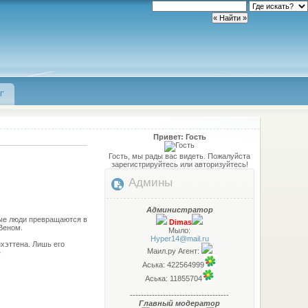
Г
Привет: Гость
Гость, мы рады вас видеть. Пожалуйста
зарегистрируйтесь или авторизуйтесь!
Админы
Администратор
ные люди превращаются в
Dimas
 Веном.
Мыло:
Hyper14@mail.ru
хэттена. Лишь его
Маил.ру Агент:
»
Аська: 422564999
Аська: 11855704
------------------------------------
Главный модератор